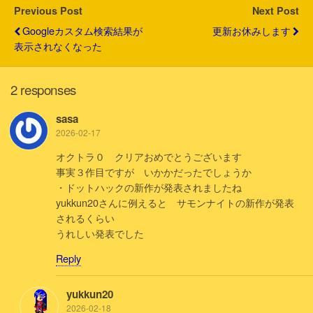
k
Previous Post
Next Post
Googleカスタム検索結果が
更新お休みします
表示されなくなった
2 responses
sasa
2026-02-17
オクトラ０ クリアおめでとうございます
事実３作目ですが いかかだったでしょうか
・ドットハックの新作が発表されましたね
yukkun20さんに例えると サモンナイトの新作が発表
されるくらい
うれしい発表でした
Reply
yukkun20
2026-02-18