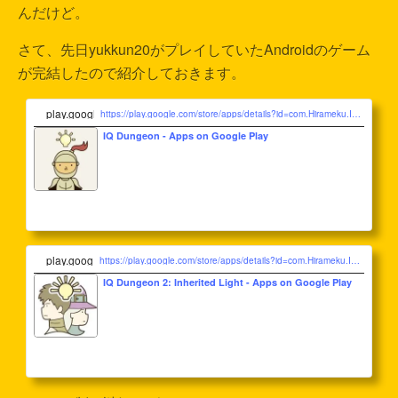
んだけど。
さて、先日yukkun20がプレイしていたAndroidのゲーム
が完結したので紹介しておきます。
play.google.com
https://play.google.com/store/apps/details?id=com.Hirameku.IQDungeon&#038;pcampaignid=web_share
IQ Dungeon - Apps on Google Play
play.google.com
https://play.google.com/store/apps/details?id=com.Hirameku.IQDungeon2&#038;pcampaignid=web_share
IQ Dungeon 2: Inherited Light - Apps on Google Play