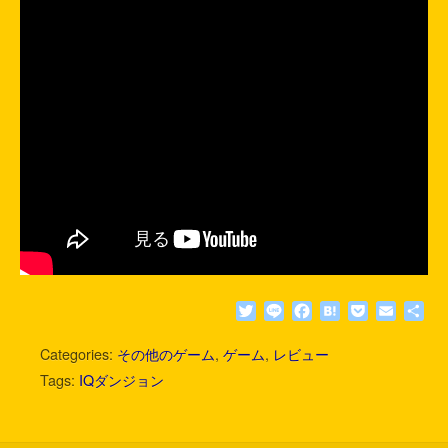
T
L
F
H
P
E
共
w
i
a
a
o
m
有
i
n
c
t
c
a
Categories:
その他のゲーム
,
ゲーム
,
レビュー
t
e
e
e
k
i
Tags:
IQダンジョン
t
b
n
e
l
e
o
a
t
r
o