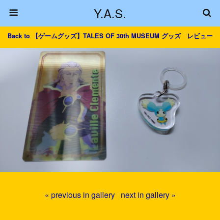
Y.A.S.
Back to 【ゲームグッズ】TALES OF 30th MUSEUM グッズ レビュー
« previous in gallery
next in gallery »