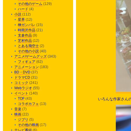
その他のゲーム
(129)
ハード
(4)
小説
(112)
星界
(12)
榊ガンパレ
(15)
時雨沢作品
(21)
支倉作品
(9)
芝村作品
(12)
とある飛空士
(2)
その他の小説
(40)
アニメ/ゲームグッズ
(343)
フィギュア
(62)
アニメーション
(183)
BD・DVD
(37)
ドラマCD
(31)
コミック
(241)
Webラジオ
(55)
イベント
(140)
TOF
(43)
いろんな作家さん
コラボカフェ
(13)
音楽
(7)
映画
(22)
ジブリ
(5)
その他の映画
(17)
テレビ番組
(6)