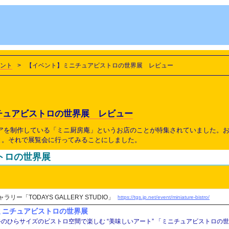
ント
>
【イベント】ミニチュアビストロの世界展 レビュー
チュアビストロの世界展 レビュー
ュアを制作している「ミニ厨房庵」というお店のことが特集されていました。
と。それで展覧会に行ってみることにしました。
トロの世界展
リー「TODAYS GALLERY STUDIO」
https://tgs.jp.net/event/miniature-bistro/
ミニチュアビストロの世界展
手のひらサイズのビストロ空間で楽しむ “美味しいアート” 「ミニチュアビストロの世界展