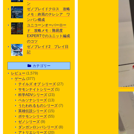
ン
ゼノブレイドクロス 攻略
メモ：終焉のテレシア ワ
ンパン構成
ユニコーンオーバーロー
ド 攻略メモ：難易度
EXPERTでのユニット編成
のコツ
ゼノブレイド2 プレイ日
記
カテゴリー
レビュー
(1,579)
ゲーム
(377)
テイルズ オブ シリーズ
(27)
サモンナイトシリーズ
(5)
科学ADVシリーズ
(23)
ペルソナシリーズ
(13)
うたわれるものシリーズ
(7)
英雄伝説シリーズ
(15)
ポケモンシリーズ
(55)
ゼノシリーズ
(9)
ダンガンロンパシリーズ
(8)
アトリエシリーズ
(20)