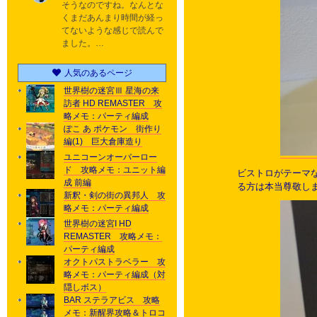
そうなのですね。なんとな
くまだあんまり時間が経っ
てないような感じで読んで
ました。…
人気のあるページ
世界樹の迷宮Ⅲ 星海の来
訪者 HD REMASTER 攻
略メモ：パーティ編成
ぽこ あ ポケモン 街作り
編(1) 巨大倉庫造り
ユニコーンオーバーロー
ド 攻略メモ：ユニット編
ビストロがテーマ
成 前編
る方は本当尊敬し
新釈・剣の街の異邦人 攻
略メモ：パーティ編成
世界樹の迷宮I HD
REMASTER 攻略メモ：
パーティ編成
オクトパストラベラー 攻
略メモ：パーティ編成（対
隠しボス）
BAR ステラアビス 攻略
メモ：新醒界攻略＆トロコ