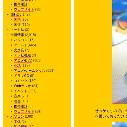
携帯電話
(3)
ウェブサイト
(18)
旅行記
(149)
国内
(30)
国外
(110)
ドット絵
(3)
最新情報
(2,915)
パソコン
(15)
ゲーム
(1,445)
文房具
(2)
テレビ番組
(2)
アニメ/DVD
(301)
小説
(117)
アニメ/ゲームグッズ
(553)
ドラマCD
(5)
コミック
(130)
Webラジオ
(24)
イベント
(337)
音楽
(20)
映画
(48)
携帯電話
(5)
せっかくなのでお土
ウェブサイト
(14)
を置いておくだけ
パソコン
(168)
本体
(9)
周辺機器
(40)