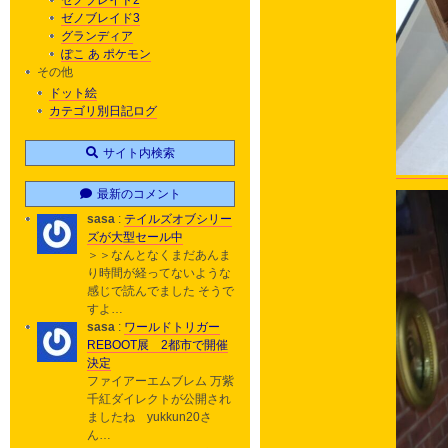
ゼノブレイド2
ゼノブレイド3
グランディア
ぽこ あ ポケモン
その他
ドット絵
カテゴリ別日記ログ
サイト内検索
最新のコメント
sasa
:
テイルズオブシリー
ズが大型セール中
＞＞なんとなくまだあんま
り時間が経ってないような
感じで読んでました そうで
すよ…
sasa
:
ワールドトリガー
REBOOT展 2都市で開催
決定
ファイアーエムブレム 万紫
千紅ダイレクトが公開され
ましたね yukkun20さ
ん…