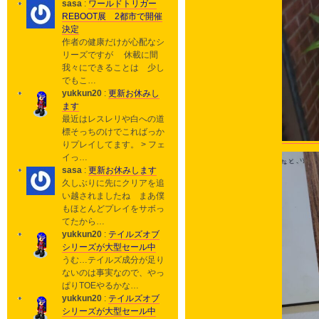
sasa
:
ワールドトリガー
REBOOT展 2都市で開催
決定
作者の健康だけが心配なシ
リーズですが 休載に間
我々にできることは 少し
でもこ…
yukkun20
:
更新お休みし
ます
最近はレスレリや白への道
標そっちのけでこればっか
りプレイしてます。 > フェ
イっ…
sasa
:
更新お休みします
久しぶりに先にクリアを追
い越されましたね まあ僕
もほとんどプレイをサボっ
てたから…
yukkun20
:
テイルズオブ
シリーズが大型セール中
うむ…テイルズ成分が足り
ないのは事実なので、やっ
ぱりTOEやるかな…
yukkun20
:
テイルズオブ
シリーズが大型セール中