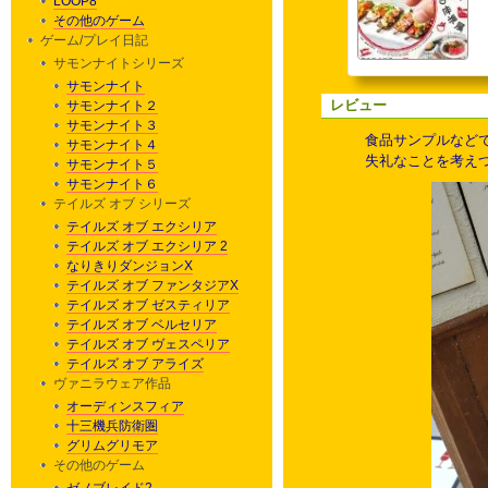
LOOP8
その他のゲーム
ゲーム/プレイ日記
サモンナイトシリーズ
サモンナイト
レビュー
サモンナイト２
サモンナイト３
食品サンプルなどで
サモンナイト４
失礼なことを考え
サモンナイト５
サモンナイト６
テイルズ オブ シリーズ
テイルズ オブ エクシリア
テイルズ オブ エクシリア 2
なりきりダンジョンX
テイルズ オブ ファンタジアX
テイルズ オブ ゼスティリア
テイルズ オブ ベルセリア
テイルズ オブ ヴェスペリア
テイルズ オブ アライズ
ヴァニラウェア作品
オーディンスフィア
十三機兵防衛圏
グリムグリモア
その他のゲーム