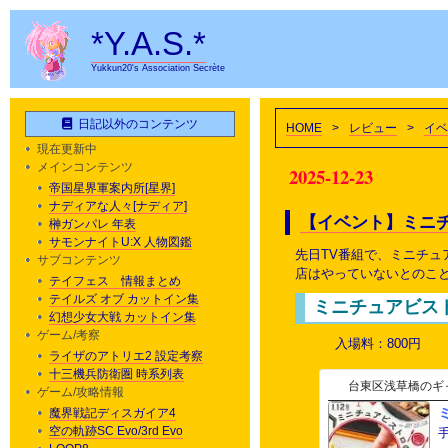
*Y.A.S.*
Yukkun20's Association Secrète
日記以外のコンテンツ
HOME
>
レビュー
>
イベ
現在更新中
メインコンテンツ
2025-12-23
帝国星界軍案内所[星界]
ナディアな人々[ナディア]
【イベント】ミニ
榊ガンパレ 年表
サモンナイトU:X 人物図鑑
先日TV番組で、ミニチ
サブコンテンツ
店はやっていないとのこ
テイフェス 情報まとめ
テイルズ オブ カットイン集
ミニチュアビス
幻想少女大戦 カットイン集
ゲーム/考察
入場料：800円
ライザのアトリエ2 設定考察
十三機兵防衛圏 時系列表
台東区浅草橋のギャラ
ゲーム/攻略情報
魔界戦記ディスガイア4
空の軌跡SC Evo/3rd Evo