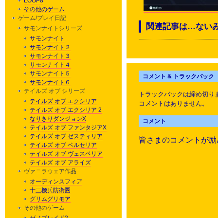
LOOP8
その他のゲーム
ゲーム/プレイ日記
関連記事は…ない
サモンナイトシリーズ
サモンナイト
サモンナイト２
サモンナイト３
サモンナイト４
サモンナイト５
コメント & トラックバック
サモンナイト６
テイルズ オブ シリーズ
トラックバックは締め切り
テイルズ オブ エクシリア
コメントはありません。
テイルズ オブ エクシリア 2
なりきりダンジョンX
コメント
テイルズ オブ ファンタジアX
テイルズ オブ ゼスティリア
皆さまのコメントが励
テイルズ オブ ベルセリア
テイルズ オブ ヴェスペリア
テイルズ オブ アライズ
ヴァニラウェア作品
オーディンスフィア
十三機兵防衛圏
グリムグリモア
その他のゲーム