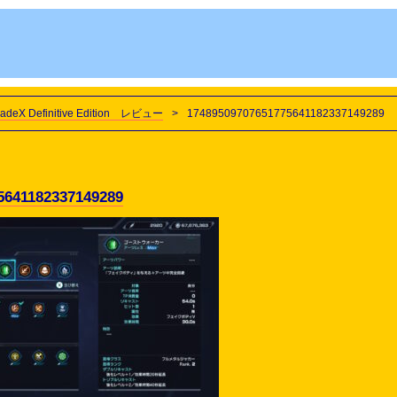
eX Definitive Edition レビュー
>
17489509707651775641182337149289
5641182337149289