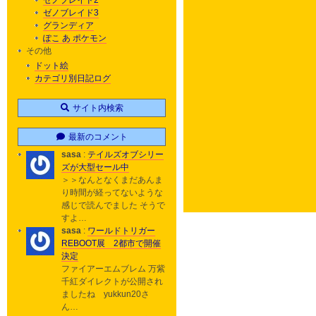
ゼノブレイド2
ゼノブレイド3
グランディア
ぽこ あ ポケモン
その他
ドット絵
カテゴリ別日記ログ
サイト内検索
最新のコメント
sasa
:
テイルズオブシリー
ズが大型セール中
＞＞なんとなくまだあんま
り時間が経ってないような
感じで読んでました そうで
すよ…
sasa
:
ワールドトリガー
REBOOT展 2都市で開催
決定
ファイアーエムブレム 万紫
千紅ダイレクトが公開され
ましたね yukkun20さ
ん…