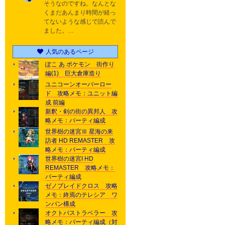
そうなのですね。なんとな
くまだあんまり時間が経っ
てないような感じで読んで
ました。…
人気のあるページ
ぽこ あ ポケモン 街作り
編(1) 巨大倉庫造り
ユニコーンオーバーロー
ド 攻略メモ：ユニット編
成 前編
新釈・剣の街の異邦人 攻
略メモ：パーティ編成
世界樹の迷宮Ⅲ 星海の来
訪者 HD REMASTER 攻
略メモ：パーティ編成
世界樹の迷宮I HD
REMASTER 攻略メモ：
パーティ編成
ゼノブレイドクロス 攻略
メモ：終焉のテレシア ワ
ンパン構成
オクトパストラベラー 攻
略メモ：パーティ編成（対