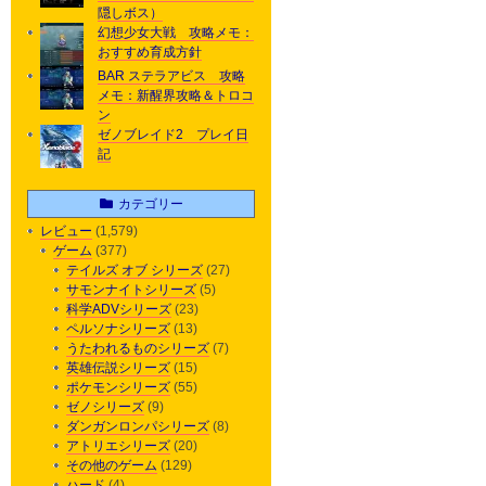
隠しボス）
幻想少女大戦 攻略メモ：
おすすめ育成方針
BAR ステラアビス 攻略
メモ：新醒界攻略＆トロコ
ン
ゼノブレイド2 プレイ日
記
カテゴリー
レビュー
(1,579)
ゲーム
(377)
テイルズ オブ シリーズ
(27)
サモンナイトシリーズ
(5)
科学ADVシリーズ
(23)
ペルソナシリーズ
(13)
うたわれるものシリーズ
(7)
英雄伝説シリーズ
(15)
ポケモンシリーズ
(55)
ゼノシリーズ
(9)
ダンガンロンパシリーズ
(8)
アトリエシリーズ
(20)
その他のゲーム
(129)
ハード
(4)