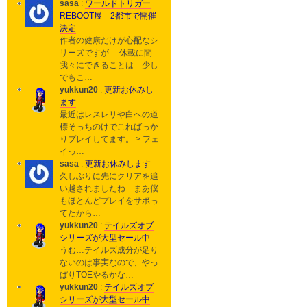
sasa
:
ワールドトリガー
REBOOT展 2都市で開催
決定
作者の健康だけが心配なシ
リーズですが 休載に間
我々にできることは 少し
でもこ…
yukkun20
:
更新お休みし
ます
最近はレスレリや白への道
標そっちのけでこればっか
りプレイしてます。 > フェ
イっ…
sasa
:
更新お休みします
久しぶりに先にクリアを追
い越されましたね まあ僕
もほとんどプレイをサボっ
てたから…
yukkun20
:
テイルズオブ
シリーズが大型セール中
うむ…テイルズ成分が足り
ないのは事実なので、やっ
ぱりTOEやるかな…
yukkun20
:
テイルズオブ
シリーズが大型セール中