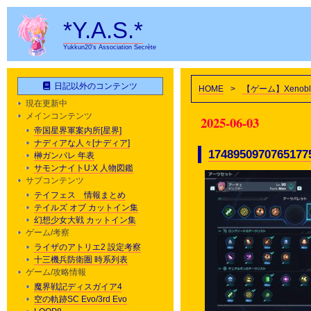
*Y.A.S.*
Yukkun20's Association Secrète
日記以外のコンテンツ
HOME
>
【ゲーム】Xenoblad
現在更新中
メインコンテンツ
2025-06-03
帝国星界軍案内所[星界]
ナディアな人々[ナディア]
1748950970765177
榊ガンパレ 年表
サモンナイトU:X 人物図鑑
サブコンテンツ
テイフェス 情報まとめ
テイルズ オブ カットイン集
幻想少女大戦 カットイン集
ゲーム/考察
ライザのアトリエ2 設定考察
十三機兵防衛圏 時系列表
ゲーム/攻略情報
魔界戦記ディスガイア4
空の軌跡SC Evo/3rd Evo