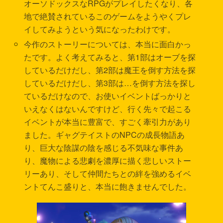
オーソドックスなRPGがプレイしたくなり、各
地で絶賛されているこのゲームをようやくプレ
イしてみようという気になったわけです。
今作のストーリーについては、本当に面白かっ
たです。よく考えてみると、第1部はオーブを探
しているだけだし、第2部は魔王を倒す方法を探
しているだけだし、第3部は…を倒す方法を探し
ているだけなので、お使いイベントばっかりと
いえなくはないんですけど、行く先々で起こる
イベントが本当に豊富で、すごく牽引力があり
ました。ギャグテイストのNPCの成長物語あ
り、巨大な陰謀の陰を感じる不気味な事件あ
り、魔物による悲劇を濃厚に描く悲しいストー
リーあり、そして仲間たちとの絆を強めるイベ
ントてんこ盛りと、本当に飽きませんでした。