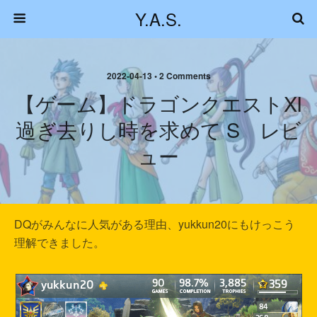
Y.A.S.
2022-04-13 • 2 Comments
【ゲーム】ドラゴンクエストXI
過ぎ去りし時を求めて S レビ
ュー
DQがみんなに人気がある理由、yukkun20にもけっこう
理解できました。