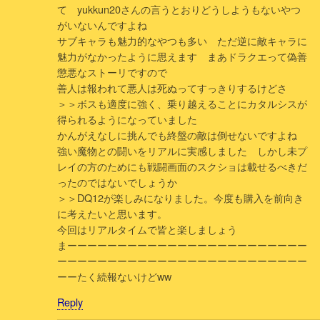
て yukkun20さんの言うとおりどうしようもないやつ
がいないんですよね
サブキャラも魅力的なやつも多い ただ逆に敵キャラに
魅力がなかったように思えます まあドラクエって偽善
懲悪なストーリですので
善人は報われて悪人は死ぬってすっきりするけどさ
＞＞ボスも適度に強く、乗り越えることにカタルシスが
得られるようになっていました
かんがえなしに挑んでも終盤の敵は倒せないですよね
強い魔物との闘いをリアルに実感しました しかし未プ
レイの方のためにも戦闘画面のスクショは載せるべきだ
ったのではないでしょうか
＞＞DQ12が楽しみになりました。今度も購入を前向き
に考えたいと思います。
今回はリアルタイムで皆と楽しましょう
まーーーーーーーーーーーーーーーーーーーーーーーー
ーーーーーーーーーーーーーーーーーーーーーーーーー
ーーたく続報ないけどww
Reply