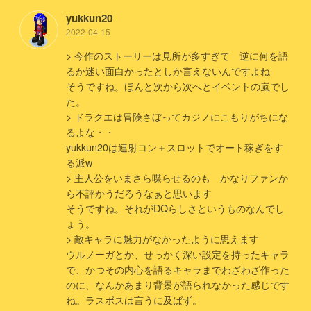
yukkun20
2022-04-15
> 今作のストーリーは見所が多すぎて 逆に何を語
るか迷い面白かったとしか言えないんですよね
そうですね。ほんと次から次へとイベントの嵐でし
た。
> ドラクエは冒険さぼってカジノにこもりがちにな
るよな・・
yukkun20は連射コン＋スロットでオート稼ぎをす
る派w
> 主人公をいまさら喋らせるのも かなりファンか
ら不評かうだろうなぁと思います
そうですね。それがDQらしさというものなんでし
ょう。
> 敵キャラに魅力がなかったように思えます
ウルノーガとか、せっかく深い設定を持ったキャラ
で、かつその内心を語るキャラまでわざわざ作った
のに、なんかあまり背景が語られなかった感じです
ね。ラスボスは言うに及ばず。