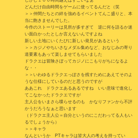
どんだけ自由時間をゲームに使ってるんだと（笑
＞＞仲間たちとの絆を強めるイベントてんこ盛りと、本
当に飽きませんでした。
今作のストーリーは見所が多すぎて 逆に何を語るか迷
い面白かったとしか言えないんですよね
新しい土地にいくたびに新しい発見があるという
＞＞カジノやちいさなメダル集めなど、おなじみの寄り
道要素もあって楽しませてもらいました
ドラクエは冒険さぼってカジノにこもりがちになるよ
な・・
＞＞いわゆるドラクエっぽさを残すためにあえてそのよ
うな仕様にしているのだと思うのですが
ああこれ ドラクエあるあるですね いい意味で進化し
てこなかったドラクエですが
主人公をいまさら喋らせるのも かなりファンから不評
かうだろうなぁと思います
（ドラクエ主人公＝自分というのにこだわってる人もい
るでしょうから）
＞＞キャラ
なんというか PTキャラは皆大人の考えを持ってい