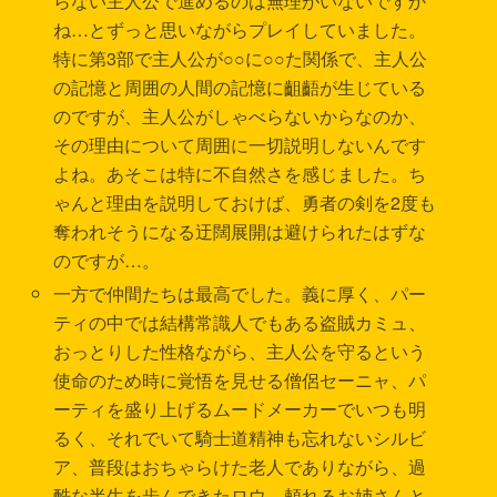
らない主人公で進めるのは無理がいないですか
ね…とずっと思いながらプレイしていました。
特に第3部で主人公が○○に○○た関係で、主人公
の記憶と周囲の人間の記憶に齟齬が生じている
のですが、主人公がしゃべらないからなのか、
その理由について周囲に一切説明しないんです
よね。あそこは特に不自然さを感じました。ち
ゃんと理由を説明しておけば、勇者の剣を2度も
奪われそうになる迂闊展開は避けられたはずな
のですが…。
一方で仲間たちは最高でした。義に厚く、パー
ティの中では結構常識人でもある盗賊カミュ、
おっとりした性格ながら、主人公を守るという
使命のため時に覚悟を見せる僧侶セーニャ、パ
ーティを盛り上げるムードメーカーでいつも明
るく、それでいて騎士道精神も忘れないシルビ
ア、普段はおちゃらけた老人でありながら、過
酷な半生を歩んできたロウ、頼れるお姉さんと