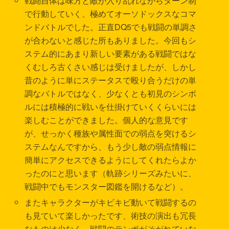
戦闘自体は味方と敵が入り乱れながらターン制
で行動していく、極めてオーソドックスなコマ
ンドバトルでした。正直DQ5でも戦闘の単調さ
が合わないと感じた所もありました。今回もシ
ステム的にあまり新しい要素がある戦闘ではな
くむしろ古くさい感じは受けましたが、しかし
昔のように単にステータスで殴り合うだけの単
調なバトルではなく、少なくとも初見のシンボ
ルには積極的に戦いを仕掛けていくくらいには
楽しむことができました。個人的な意見です
が、せっかく種族や属性面での弱点を突けるシ
ステムなんですから、もう少し敵の弱点情報に
簡単にアクセスできるようにしてくれたらよか
ったのにと思います（軌跡シリーズみたいに、
戦闘中でもモンスター図鑑を開けるなど）。
またキャラクターがキビキビ動いて戦闘するの
も見ていて楽しかったです、術技の演出も冗長
なものは少なく、戦闘のテンポがそがれていな