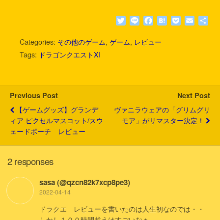
T
L
F
H
P
E
共
w
i
a
a
o
m
有
i
n
c
t
c
a
Categories:
その他のゲーム
,
ゲーム
,
レビュー
t
e
e
e
k
i
Tags:
ドラゴンクエストXI
t
b
n
e
l
e
o
a
t
r
o
k
Previous Post
Next Post
【ゲームグッズ】グランデ
ヴァニラウェアの「グリムグリ
ィア ピクセルマスコット/スウ
モア」がリマスター決定！
ェードポーチ レビュー
2 responses
sasa (@qzcn82k7xcp8pe3)
2022-04-14
ドラクエ レビューを書いたのは人生初なのでは・・
しかし１００時間越えはすごいなぁ