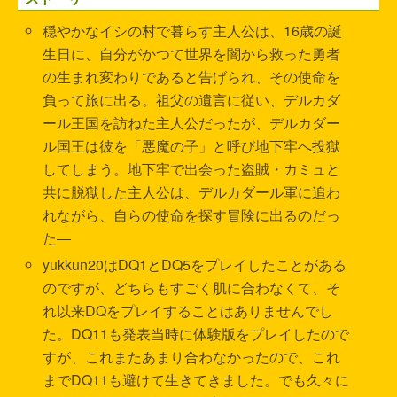
穏やかなイシの村で暮らす主人公は、16歳の誕
生日に、自分がかつて世界を闇から救った勇者
の生まれ変わりであると告げられ、その使命を
負って旅に出る。祖父の遺言に従い、デルカダ
ール王国を訪ねた主人公だったが、デルカダー
ル国王は彼を「悪魔の子」と呼び地下牢へ投獄
してしまう。地下牢で出会った盗賊・カミュと
共に脱獄した主人公は、デルカダール軍に追わ
れながら、自らの使命を探す冒険に出るのだっ
た―
yukkun20はDQ1とDQ5をプレイしたことがある
のですが、どちらもすごく肌に合わなくて、そ
れ以来DQをプレイすることはありませんでし
た。DQ11も発表当時に体験版をプレイしたので
すが、これまたあまり合わなかったので、これ
までDQ11も避けて生きてきました。でも久々に