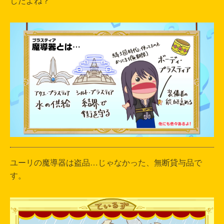
したよね？
ユーリの魔導器は盗品…じゃなかった、無断貸与品で
す。