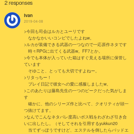
2 responses
Ivan
2019-04-08
>今回も司会はルカとユーリです
なかなかいいコンビでしたよねw。
>ルカが装備できる武器の一つなので一応原作ネタです
時々RPGに出てくる武器w。FF7とか。
>今でも本体が入っていた箱はすぐ見える場所に保管し
ています
そゆこと、とっても大切ですよねー。
>リタっちー！
プレイ日記で彼女への愛に感服しましたw。
>このあたりは藤島先生の一つのピークだった気がしま
す
確かに、他のシリーズ作と比べて、クオリティが頭一
つ抜けてます。
>なんでこんなネタバレ度高いボス戦をわざわざ引き合
いに出したし。（そしてそれを引用するyukkun20
当てずっぽうですけど、エステルを倒したらバッドエ