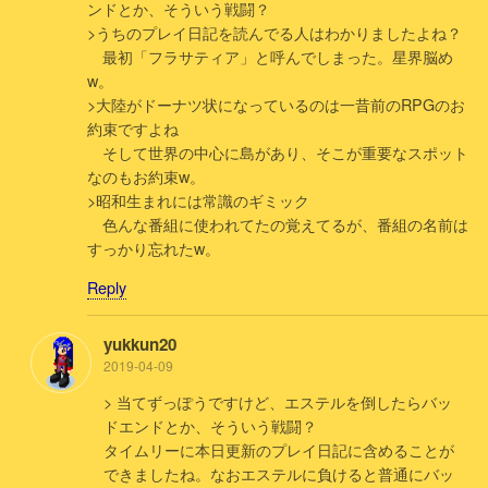
ンドとか、そういう戦闘？
>うちのプレイ日記を読んでる人はわかりましたよね？
最初「フラサティア」と呼んでしまった。星界脳め
w。
>大陸がドーナツ状になっているのは一昔前のRPGのお
約束ですよね
そして世界の中心に島があり、そこが重要なスポット
なのもお約束w。
>昭和生まれには常識のギミック
色んな番組に使われてたの覚えてるが、番組の名前は
すっかり忘れたw。
Reply
yukkun20
2019-04-09
> 当てずっぽうですけど、エステルを倒したらバッ
ドエンドとか、そういう戦闘？
タイムリーに本日更新のプレイ日記に含めることが
できましたね。なおエステルに負けると普通にバッ