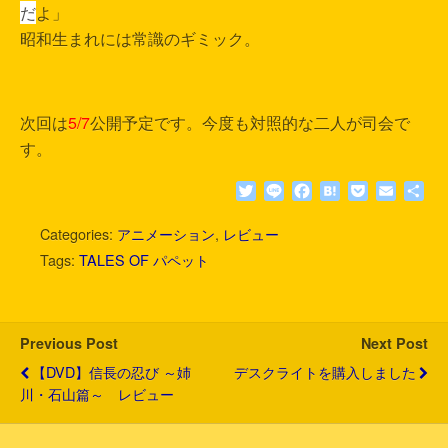
だ
よ」
昭和生まれには常識のギミック。
次回は
5/7
公開予定です。今度も対照的な二人が司会で
す。
T
L
F
H
P
E
共
w
i
a
a
o
m
有
i
n
c
t
c
a
Categories:
アニメーション
,
レビュー
t
e
e
e
k
i
Tags:
TALES OF パペット
t
b
n
e
l
e
o
a
t
r
o
k
Previous Post
Next Post
【DVD】信長の忍び ～姉
デスクライトを購入しました
川・石山篇～ レビュー