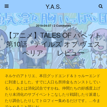
Y.A.S.
2019-04-07 • 2 Comments
【アニメ】TALES OF パペット
第10話「テイルズ オブ ヴェス
ペリア」 レビュー
ネルケのアトリエ、本日グッドエンド＆トゥルーエンド
に到達しました。すでに人口も所持金もカンストしてい
るし、あとは消化試合ですかね。仲間たちの好感度上げ
たり未消化のサブイベントこなしたり戦闘したり派遣し
たり調合したりしてトロフィー集めるだけです。…今ま
でとやること同じだ。