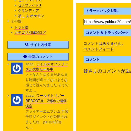
ゼノブレイド2
ゼノブレイド3
グランディア
トラックバック URL
ぽこ あ ポケモン
その他
ドット絵
カテゴリ別日記ログ
コメント & トラックバック
コメントはありません。
サイト内検索
コメントフィード
最新のコメント
コメント
sasa
:
テイルズオブシリー
ズが大型セール中
皆さまのコメントが励
＞＞なんとなくまだあんま
り時間が経ってないような
感じで読んでました そうで
すよ…
sasa
:
ワールドトリガー
REBOOT展 2都市で開催
決定
ファイアーエムブレム 万紫
千紅ダイレクトが公開され
ましたね yukkun20さ
ん…