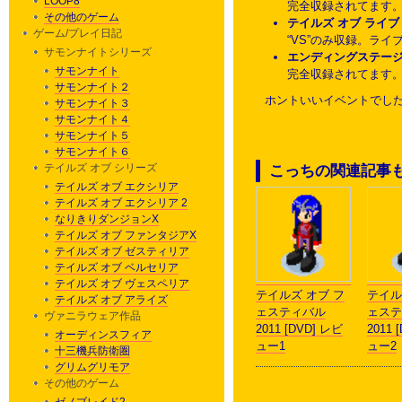
LOOP8
完全収録されてます
その他のゲーム
テイルズ オブ ライブ m
ゲーム/プレイ日記
“VS”のみ収録。ラ
サモンナイトシリーズ
エンディングステー
サモンナイト
完全収録されてます。m
サモンナイト２
ホントいいイベントでし
サモンナイト３
サモンナイト４
サモンナイト５
サモンナイト６
テイルズ オブ シリーズ
こっちの関連記事
テイルズ オブ エクシリア
テイルズ オブ エクシリア 2
なりきりダンジョンX
テイルズ オブ ファンタジアX
テイルズ オブ ゼスティリア
テイルズ オブ ベルセリア
テイルズ オブ ヴェスペリア
テイルズ オブ フ
テイル
テイルズ オブ アライズ
ェスティバル
ェステ
ヴァニラウェア作品
2011 [DVD] レビ
2011 
オーディンスフィア
ュー1
ュー2
十三機兵防衛圏
グリムグリモア
その他のゲーム