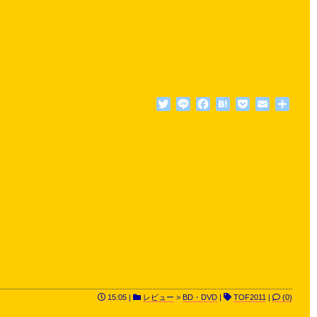
Twitter
Line
Facebook
Hatena
Pocket
Email
共
有
15:05 |
レビュー
>
BD・DVD
|
TOF2011
|
(0)