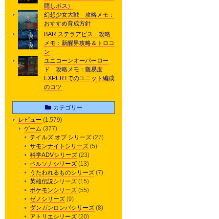
隠しボス）
幻想少女大戦 攻略メモ：
おすすめ育成方針
BAR ステラアビス 攻略
メモ：新醒界攻略＆トロコ
ン
ユニコーンオーバーロー
ド 攻略メモ：難易度
EXPERTでのユニット編成
のコツ
カテゴリー
レビュー
(1,579)
ゲーム
(377)
テイルズ オブ シリーズ
(27)
サモンナイトシリーズ
(5)
科学ADVシリーズ
(23)
ペルソナシリーズ
(13)
うたわれるものシリーズ
(7)
英雄伝説シリーズ
(15)
ポケモンシリーズ
(55)
ゼノシリーズ
(9)
ダンガンロンパシリーズ
(8)
アトリエシリーズ
(20)