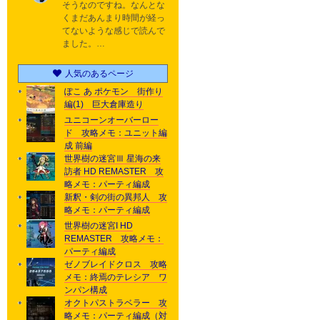
そうなのですね。なんとな
くまだあんまり時間が経っ
てないような感じで読んで
ました。…
人気のあるページ
ぽこ あ ポケモン 街作り
編(1) 巨大倉庫造り
ユニコーンオーバーロー
ド 攻略メモ：ユニット編
成 前編
世界樹の迷宮Ⅲ 星海の来
訪者 HD REMASTER 攻
略メモ：パーティ編成
新釈・剣の街の異邦人 攻
略メモ：パーティ編成
世界樹の迷宮I HD
REMASTER 攻略メモ：
パーティ編成
ゼノブレイドクロス 攻略
メモ：終焉のテレシア ワ
ンパン構成
オクトパストラベラー 攻
略メモ：パーティ編成（対