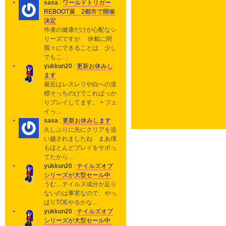
sasa
:
ワールドトリガー
REBOOT展 2都市で開催
決定
作者の健康だけが心配なシ
リーズですが 休載に間
我々にできることは 少し
でもこ…
yukkun20
:
更新お休みし
ます
最近はレスレリや白への道
標そっちのけでこればっか
りプレイしてます。 > フェ
イっ…
sasa
:
更新お休みします
久しぶりに先にクリアを追
い越されましたね まあ僕
もほとんどプレイをサボっ
てたから…
yukkun20
:
テイルズオブ
シリーズが大型セール中
うむ…テイルズ成分が足り
ないのは事実なので、やっ
ぱりTOEやるかな…
yukkun20
:
テイルズオブ
シリーズが大型セール中