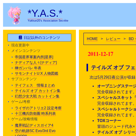
*Y.A.S.*
Yukkun20's Association Secrète
日記以外のコンテンツ
HOME
>
レビュー
>
BD
現在更新中
メインコンテンツ
2011-12-17
帝国星界軍案内所[星界]
ナディアな人々[ナディア]
テイルズ オブ フェス
榊ガンパレ 年表
サモンナイトU:X 人物図鑑
次は
5月29日夜公演
が収録
サブコンテンツ
テイフェス 情報まとめ
オープニングステー
テイルズ オブ カットイン集
完全収録されてます
幻想少女大戦 カットイン集
スペシャルスキット「
ゲーム/考察
完全収録されてます
ライザのアトリエ2 設定考察
スペシャルトークシ
十三機兵防衛圏 時系列表
完全収録されてます
ゲーム/攻略情報
TOXコーナー
魔界戦記ディスガイア4
冒頭のジュード代永
空の軌跡SC Evo/3rd Evo
テイルズ オブ シリー