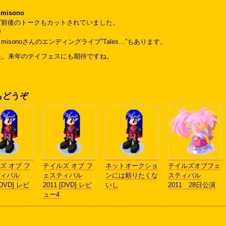
。
isono
イブ前後のトークもカットされていました。
ジ
isonoさんのエンディングライブ”Tales…”もあります。
た。来年のテイフェスにも期待ですね。
もどうぞ
ズ オブ フ
テイルズ オブ フ
ネットオークショ
テイルズオブフェ
ィバル
ェスティバル
ンには頼りたくな
スティバル
[DVD] レビ
2011 [DVD] レビ
いし
2011 28日公演
ュー4