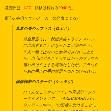
発売日は
11/27
、価格は税込み
2940円
。
肝心の内容ですがメーカーの発表によると、
真夏の昼のカプリス（ロボノ）
賞金目当てに「我慢大会トライアスロン」
に出場することになったロボ部の面々。
５人一組ではないと参加できないことか
ら、自宅に引きこもってばかりのフラウを
連れ出そうとする海翔たちだが、フラウか
らあの手この手の難題をつきつけられる。
偶像槐夢のステージ（シュタゲ）
ひょんなことから“アイドル育成型エンタ
ーテイメントカフェ「AKIHABARA バッ
クステ⇔ジpass」”の面接を受けることに