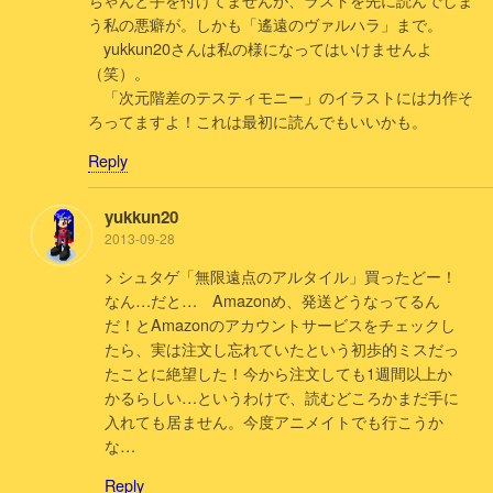
う私の悪癖が。しかも「遙遠のヴァルハラ」まで。
yukkun20さんは私の様になってはいけませんよ
（笑）。
「次元階差のテスティモニー」のイラストには力作そ
ろってますよ！これは最初に読んでもいいかも。
Reply
yukkun20
2013-09-28
> シュタゲ「無限遠点のアルタイル」買ったどー！
なん…だと… Amazonめ、発送どうなってるん
だ！とAmazonのアカウントサービスをチェックし
たら、実は注文し忘れていたという初歩的ミスだっ
たことに絶望した！今から注文しても1週間以上か
かるらしい…というわけで、読むどころかまだ手に
入れても居ません。今度アニメイトでも行こうか
な…
Reply