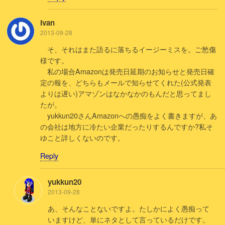
Ivan
2013-09-28
そ、それはまた語るに落ちるイージーミスを。ご愁傷
様です。
私の場合Amazonは発売日延期のお知らせと発売日確
定の報を、どちらもメールで知らせてくれた(公式発表
よりは遅い)アマゾンはなかなかのもんだと思ってまし
たが。
yukkun20さんAmazonへの愚痴をよく書きますが、あ
の会社は地方に冷たい企業だったりするんですか?私そ
ゆこと詳しくないのです。
Reply
yukkun20
2013-09-28
あ、そんなことないですよ。たしかによく愚痴って
いますけど、単にネタとして言っているだけです。