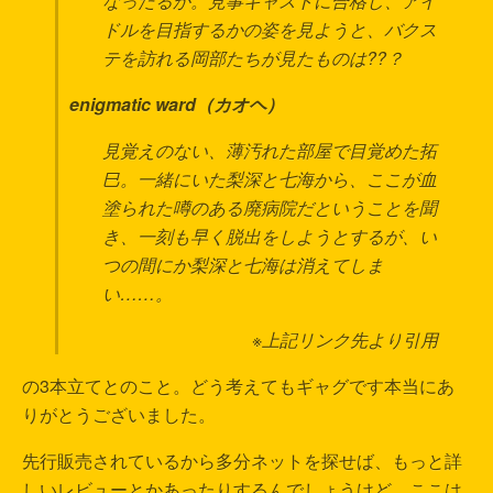
なったるか。見事キャストに合格し、アイ
ドルを目指するかの姿を見ようと、バクス
テを訪れる岡部たちが見たものは??？
enigmatic ward（カオヘ）
見覚えのない、薄汚れた部屋で目覚めた拓
巳。一緒にいた梨深と七海から、ここが血
塗られた噂のある廃病院だということを聞
き、一刻も早く脱出をしようとするが、い
つの間にか梨深と七海は消えてしま
い……。
※上記リンク先より引用
の3本立てとのこと。どう考えてもギャグです本当にあ
りがとうございました。
先行販売されているから多分ネットを探せば、もっと詳
しいレビューとかあったりするんでしょうけど、ここは