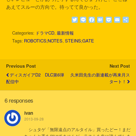
あえてスルーの方向で。待ってて良かった。
T
L
F
H
P
E
共
w
i
a
a
o
m
有
i
n
c
t
c
a
Categories:
ドラマCD
,
最新情報
t
e
e
e
k
i
Tags:
ROBOTICS;NOTES
,
STEINS;GATE
t
b
n
e
l
e
o
a
t
r
o
k
Previous Post
Next Post
ディスガイアD2 DLC第6弾
久米田先生の新連載が再来月ス
配信中
タート！
6 responses
Ivan
2013-09-28
シュタゲ「無限遠点のアルタイル」買ったどー！まだ
ちゃんと手を付けてませんが、ラストを先に読んでしま