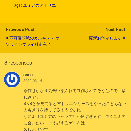
t
e
e
e
k
i
Tags:
ユミアのアトリエ
t
b
n
e
l
e
o
a
t
r
o
k
Previous Post
Next Post
不可侵領域のカルキノス オ
更新お休みします
ンラインプレイ対応完了！
8 responses
sasa
2025-03-14
今作はかなり気合いを入れて制作されてそうなので 楽
しみです
SNSとか見てるとアトリエシリーズをやったこともない
人も興味を持ってるようですね
なによりユミアのキャラデザが良すぎます 早くユミア
に会いたい そう思えるゲームは
久しぶりです