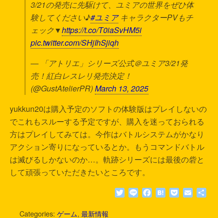
3/21の発売に先駆けて、ユミアの世界をぜひ体
験してください♪
#ユミア
キャラクターPVもチ
ェック▼
https://t.co/T0iaSvHM5i
pic.twitter.com/SHjIhSjiqh
— 「アトリエ」シリーズ公式＠ユミア3/21発
売！紅白レスレリ発売決定！
(@GustAtelierPR)
March 13, 2025
yukkun20は購入予定のソフトの体験版はプレイしないの
でこれもスルーする予定ですが、購入を迷っておられる
方はプレイしてみては。今作はバトルシステムがかなり
アクション寄りになっているとか。もうコマンドバトル
は滅びるしかないのか…。軌跡シリーズには最後の砦と
して頑張っていただきたいところです。
T
L
F
H
P
E
共
w
i
a
a
o
m
有
i
n
c
t
c
a
Categories:
ゲーム
,
最新情報