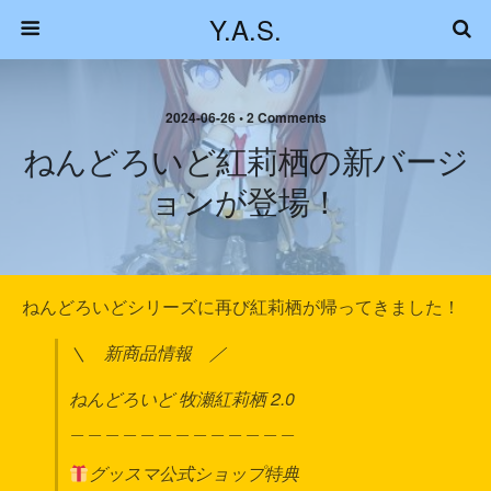
Y.A.S.
2024-06-26 • 2 Comments
ねんどろいど紅莉栖の新バージ
ョンが登場！
ねんどろいどシリーズに再び紅莉栖が帰ってきました！
＼ 新商品情報 ／
ねんどろいど 牧瀬紅莉栖 2.0
＿＿＿＿＿＿＿＿＿＿＿＿＿
グッスマ公式ショップ特典