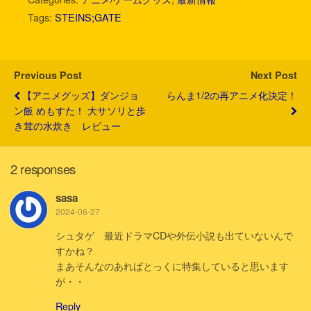
t
e
e
e
k
i
Tags:
STEINS;GATE
t
b
n
e
l
e
o
a
t
r
o
k
Previous Post
Next Post
【アニメグッズ】ダンジョ
らんま1/2の再アニメ化決定！
ン飯 めもすた！ 大サソリと歩
き茸の水炊き レビュー
2 responses
sasa
2024-06-27
シュタゲ 最近ドラマCDや外伝小説も出ていないんで
すかね？
まあそんなのあればとっくに特集していると思います
が・・
Reply