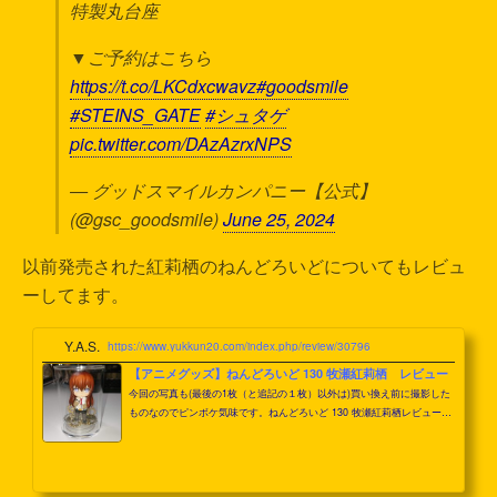
特製丸台座
▼ご予約はこちら
https://t.co/LKCdxcwavz
#goodsmile
#STEINS_GATE
#シュタゲ
pic.twitter.com/DAzAzrxNPS
— グッドスマイルカンパニー【公式】
(@gsc_goodsmile)
June 25, 2024
以前発売された紅莉栖のねんどろいどについてもレビュ
ーしてます。
Y.A.S.
https://www.yukkun20.com/index.php/review/30796
【アニメグッズ】ねんどろいど 130 牧瀬紅莉栖 レビュー
今回の写真も(最後の1枚（と追記の１枚）以外は)買い換え前に撮影した
ものなのでピンボケ気味です。ねんどろいど 130 牧瀬紅莉栖レビュー2
つ目のねんどろいどとしてクリスティーナを購入しました。さすがにこ
れをスルーするわけには。「アメリカ帰りのツンデレ才女」ってすごい
肩書き付けてるなぁ。左サイドはこんな感じ。SG本編での立ち絵を再現
したポーズになっているのがニクいですよね。裏面と右サイドはこんな