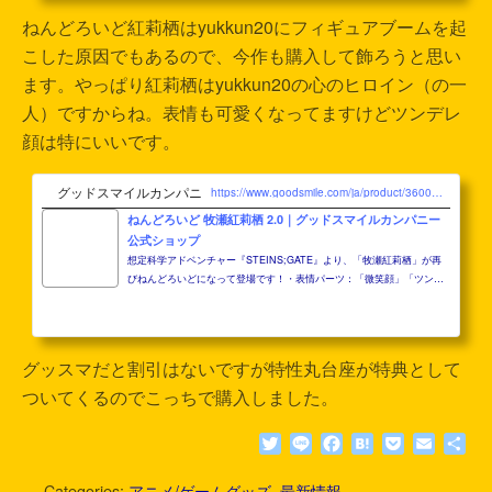
感じ。こっちも「重度の隠れ＠ちゃんねらー」となかなかにひどい肩書
ねんどろいど紅莉栖はyukkun20にフィギュアブームを起
きが。箱から出した時点でもう完成しています。スタ...
こした原因でもあるので、今作も購入して飾ろうと思い
ます。やっぱり紅莉栖はyukkun20の心のヒロイン（の一
人）ですからね。表情も可愛くなってますけどツンデレ
顔は特にいいです。
グッドスマイルカンパニー公式ショップ
https://www.goodsmile.com/ja/product/36001/ねんどろいど+牧瀬紅莉栖+2.0
ねんどろいど 牧瀬紅莉栖 2.0｜グッドスマイルカンパニー
公式ショップ
想定科学アドベンチャー『STEINS;GATE』より、「牧瀬紅莉栖」が再
びねんどろいどになって登場です！・表情パーツ：「微笑顔」「ツンデ
レ顔」「笑顔」・オプションパーツ：「ペットボトル」「携帯電話」ほ
か
グッスマだと割引はないですが特性丸台座が特典として
ついてくるのでこっちで購入しました。
T
L
F
H
P
E
共
w
i
a
a
o
m
有
i
n
c
t
c
a
Categories:
アニメ/ゲームグッズ
,
最新情報