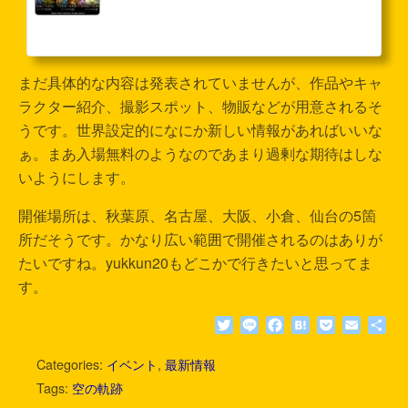
念展が開催決定！
まだ具体的な内容は発表されていませんが、作品やキャ
ラクター紹介、撮影スポット、物販などが用意されるそ
うです。世界設定的になにか新しい情報があればいいな
ぁ。まあ入場無料のようなのであまり過剰な期待はしな
いようにします。
開催場所は、秋葉原、名古屋、大阪、小倉、仙台の5箇
所だそうです。かなり広い範囲で開催されるのはありが
たいですね。yukkun20もどこかで行きたいと思ってま
す。
T
L
F
H
P
E
共
w
i
a
a
o
m
有
i
n
c
t
c
a
Categories:
イベント
,
最新情報
t
e
e
e
k
i
Tags:
空の軌跡
t
b
n
e
l