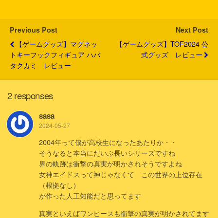
e
o
a
t
r
o
k
Previous Post
Next Post
【ゲームグッズ】マグネッ
【ゲームグッズ】TOF2024 公
トキーフックフィギュア ハバ
式グッズ レビュー
タクカミ レビュー
2 responses
sasa
2024-05-27
2004年って僕が高校生になったあたりか・・
そうなると本当にだいぶ長いシリーズですね
界の軌跡は衝撃の真実が明かされそうですよね
女神エイドスって神じゃなくて この世界の上位存在
（根拠なし）
が作った人工知能だと思ってます
真実といえばワンピースも衝撃の真実が明かされてます