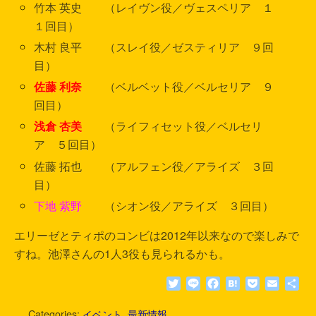
竹本 英史 （レイヴン役／ヴェスペリア １
１回目）
木村 良平 （スレイ役／ゼスティリア ９回
目）
佐藤 利奈
（ベルベット役／ベルセリア ９
回目）
浅倉 杏美
（ライフィセット役／ベルセリ
ア ５回目）
佐藤 拓也 （アルフェン役／アライズ ３回
目）
下地 紫野
（シオン役／アライズ ３回目）
エリーゼとティポのコンビは2012年以来なので楽しみで
すね。池澤さんの1人3役も見られるかも。
T
L
F
H
P
E
共
w
i
a
a
o
m
有
i
n
c
t
c
a
Categories:
イベント
,
最新情報