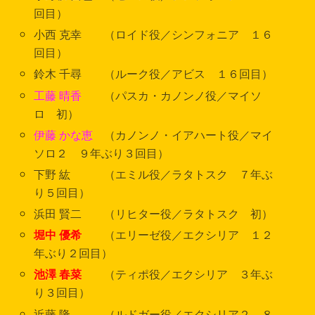
回目）
小西 克幸 （ロイド役／シンフォニア １６
回目）
鈴木 千尋 （ルーク役／アビス １６回目）
工藤 晴香
（パスカ・カノンノ役／マイソ
ロ 初）
伊藤 かな恵
（カノンノ・イアハート役／マイ
ソロ２ ９年ぶり３回目）
下野 紘 （エミル役／ラタトスク ７年ぶ
り５回目）
浜田 賢二 （リヒター役／ラタトスク 初）
堀中 優希
（エリーゼ役／エクシリア １２
年ぶり２回目）
池澤 春菜
（ティポ役／エクシリア ３年ぶ
り３回目）
近藤 隆 （ルドガー役／エクシリア２ ８