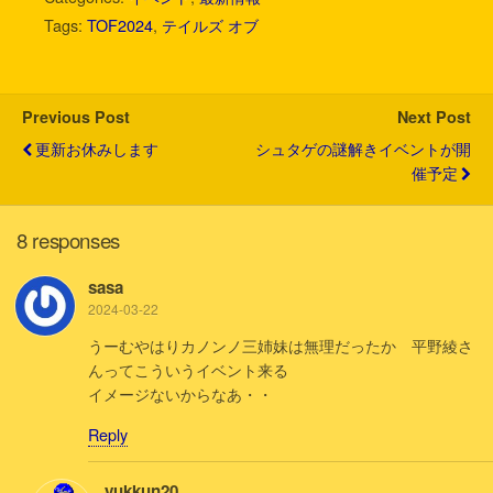
t
e
e
e
k
i
Tags:
TOF2024
,
テイルズ オブ
t
b
n
e
l
e
o
a
t
r
o
k
Previous Post
Next Post
更新お休みします
シュタゲの謎解きイベントが開
催予定
8 responses
sasa
2024-03-22
うーむやはりカノンノ三姉妹は無理だったか 平野綾さ
んってこういうイベント来る
イメージないからなあ・・
Reply
yukkun20