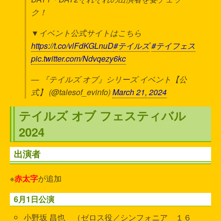
ク！
▼イベント公式サイトはこちら
https://t.co/vlFdKGLnuD
#テイルズ
#テイフェス
pic.twitter.com/Ndvqezy6kc
— 『テイルズ オブ』シリーズ イベント【公
式】 (@talesof_evinfo)
March 21, 2024
テイルズ オブ フェスティバル
2024
出演者
※
赤太字
が追加
6月1日公演
小野坂 昌也 （ゼロス役／シンフォニア １６