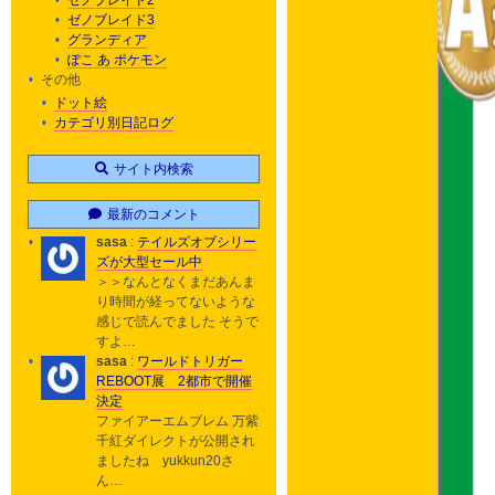
ゼノブレイド2
ゼノブレイド3
グランディア
ぽこ あ ポケモン
その他
ドット絵
カテゴリ別日記ログ
サイト内検索
最新のコメント
sasa
:
テイルズオブシリー
ズが大型セール中
＞＞なんとなくまだあんま
り時間が経ってないような
感じで読んでました そうで
すよ…
sasa
:
ワールドトリガー
REBOOT展 2都市で開催
決定
ファイアーエムブレム 万紫
千紅ダイレクトが公開され
ましたね yukkun20さ
ん…