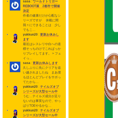
sasa
:
ワールドトリガー
REBOOT展 2都市で開催
決定
作者の健康だけが心配なシ
リーズですが 休載に間
我々にできることは 少し
でもこ…
yukkun20
:
更新お休みし
ます
最近はレスレリや白への道
標そっちのけでこればっか
りプレイしてます。 > フェ
イっ…
sasa
:
更新お休みします
久しぶりに先にクリアを追
い越されましたね まあ僕
もほとんどプレイをサボっ
てたから…
yukkun20
:
テイルズオブ
シリーズが大型セール中
うむ…テイルズ成分が足り
ないのは事実なので、やっ
ぱりTOEやるかな…
yukkun20
:
テイルズオブ
シリーズが大型セール中