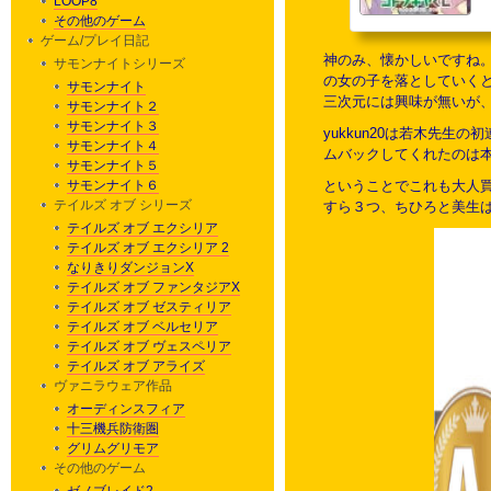
LOOP8
その他のゲーム
ゲーム/プレイ日記
神のみ、懐かしいですね。
サモンナイトシリーズ
の女の子を落としていく
サモンナイト
三次元には興味が無いが
サモンナイト２
サモンナイト３
yukkun20は若木先
サモンナイト４
ムバックしてくれたのは
サモンナイト５
サモンナイト６
ということでこれも大人買
テイルズ オブ シリーズ
すら３つ、ちひろと美生は
テイルズ オブ エクシリア
テイルズ オブ エクシリア 2
なりきりダンジョンX
テイルズ オブ ファンタジアX
テイルズ オブ ゼスティリア
テイルズ オブ ベルセリア
テイルズ オブ ヴェスペリア
テイルズ オブ アライズ
ヴァニラウェア作品
オーディンスフィア
十三機兵防衛圏
グリムグリモア
その他のゲーム