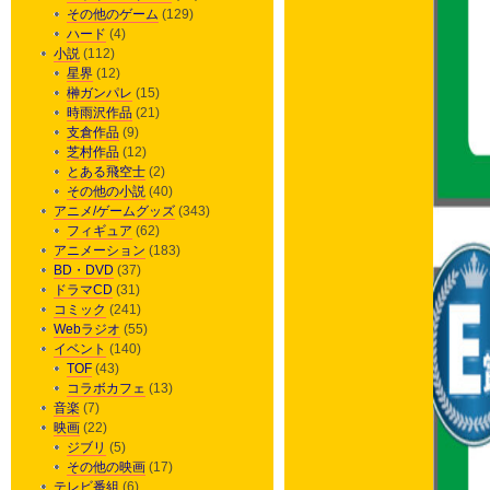
その他のゲーム
(129)
ハード
(4)
小説
(112)
星界
(12)
榊ガンパレ
(15)
時雨沢作品
(21)
支倉作品
(9)
芝村作品
(12)
とある飛空士
(2)
その他の小説
(40)
アニメ/ゲームグッズ
(343)
フィギュア
(62)
アニメーション
(183)
BD・DVD
(37)
ドラマCD
(31)
コミック
(241)
Webラジオ
(55)
イベント
(140)
TOF
(43)
コラボカフェ
(13)
音楽
(7)
映画
(22)
ジブリ
(5)
その他の映画
(17)
テレビ番組
(6)