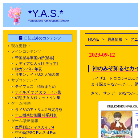
*Y.A.S.*
Yukkun20's Association Secrète
日記以外のコンテンツ
HOME
>
最新情報
>
アニ
現在更新中
メインコンテンツ
2023-09-12
帝国星界軍案内所[星界]
ナディアな人々[ナディア]
神のみぞ知るセカ
榊ガンパレ 年表
サモンナイトU:X 人物図鑑
ライザ3、トロコン+DL
サブコンテンツ
まり深まらなかったし、
テイフェス 情報まとめ
テイルズ オブ カットイン集
さて、サンデーのなつか
幻想少女大戦 カットイン集
ゲーム/考察
kuji.kotobukiya.co.
ライザのアトリエ2 設定考察
十三機兵防衛圏 時系列表
ゲーム/攻略情報
目
魔界戦記ディスガイア4
空の軌跡SC Evo/3rd Evo