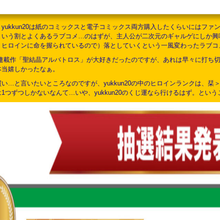
yukkun20は紙のコミックスと電子コミックス両方購入したくらいにはフ
という割とよくあるラブコメ…のはずが、主人公が二次元のギャルゲにしか興
、ヒロインに命を握られているので）落としていくという一風変わったラブコ
生の初連載作「聖結晶アルバトロス」が大好きだったのですが、あれは早々に打
本当嬉しかったなぁ。
い…と言いたいところなのですが、yukkun20の中のヒロインランクは、
1つずつしかないなんて…いや、yukkun20のくじ運なら行けるはず。という