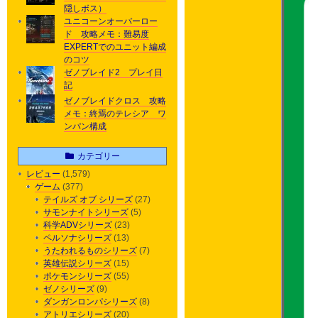
隠しボス）
ユニコーンオーバーロー
ド 攻略メモ：難易度
EXPERTでのユニット編成
のコツ
ゼノブレイド2 プレイ日
記
ゼノブレイドクロス 攻略
メモ：終焉のテレシア ワ
ンパン構成
カテゴリー
レビュー
(1,579)
ゲーム
(377)
テイルズ オブ シリーズ
(27)
サモンナイトシリーズ
(5)
科学ADVシリーズ
(23)
ペルソナシリーズ
(13)
うたわれるものシリーズ
(7)
英雄伝説シリーズ
(15)
ポケモンシリーズ
(55)
ゼノシリーズ
(9)
ダンガンロンパシリーズ
(8)
アトリエシリーズ
(20)