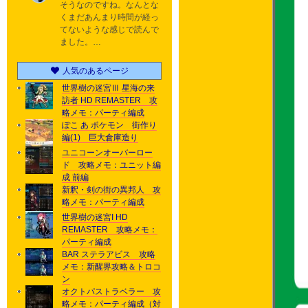
そうなのですね。なんとな
くまだあんまり時間が経っ
てないような感じで読んで
ました。…
人気のあるページ
世界樹の迷宮Ⅲ 星海の来
訪者 HD REMASTER 攻
略メモ：パーティ編成
ぽこ あ ポケモン 街作り
編(1) 巨大倉庫造り
ユニコーンオーバーロー
ド 攻略メモ：ユニット編
成 前編
新釈・剣の街の異邦人 攻
略メモ：パーティ編成
世界樹の迷宮I HD
REMASTER 攻略メモ：
パーティ編成
BAR ステラアビス 攻略
メモ：新醒界攻略＆トロコ
ン
オクトパストラベラー 攻
略メモ：パーティ編成（対