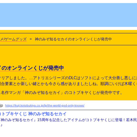
メ/ゲームグッズ
>
神のみぞ知るセカイのオンラインくじが発売中
イのオンラインくじが発売中
Cクリアしました。…アトリエシリーズのDLCはソフトによって大分善し悪し
調合要素とか新しい鍵とかも今さら感がありましたしね。順調にいけば木曜く
し名作マンガ「神のみぞ知るセカイ」のコトブキヤくじが発売中です。
jp
https://kuji.kotobukiya.co.jp/lp/the-world-god-only-knows/
コトブキヤくじ 神のみぞ知るセカイ
『神のみぞ知るセカイ』15周年を記念したアイテムがコトブキヤくじに登場！若木
♪