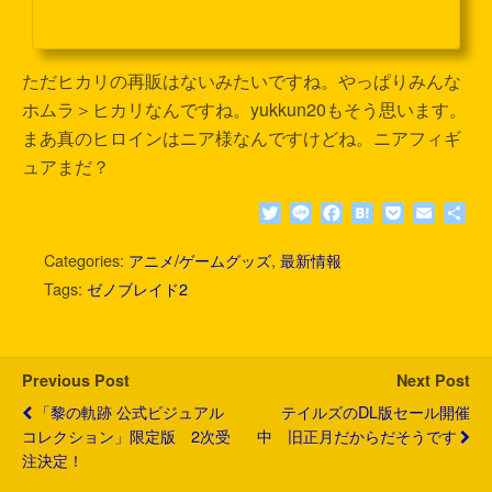
ヒカリと双璧を成すヒロイン、ホムラさんの登場です！ヒカリもかわい
いんですけど、yukkun20はやっぱりホムラ派なのです。なので最初はこ
っちのフィギュアだけ買おうと思っていたんですけど、どう考えても2つ
揃えて飾るべきデザインですよね…ずるいよ… パッケージの表に描かれ
ただヒカリの再販はないみたいですね。やっぱりみんな
ている2次元イラストと寸分違わぬこの造形はすごいですよね。中身はこ
んな感じ。背中の羽のようなパーツは本体にひっ...
ホムラ＞ヒカリなんですね。yukkun20もそう思います。
まあ真のヒロインはニア様なんですけどね。ニアフィギ
ュアまだ？
T
L
F
H
P
E
共
w
i
a
a
o
m
有
i
n
c
t
c
a
Categories:
アニメ/ゲームグッズ
,
最新情報
t
e
e
e
k
i
Tags:
ゼノブレイド2
t
b
n
e
l
e
o
a
t
r
o
k
Previous Post
Next Post
「黎の軌跡 公式ビジュアル
テイルズのDL版セール開催
コレクション」限定版 2次受
中 旧正月だからだそうです
注決定！