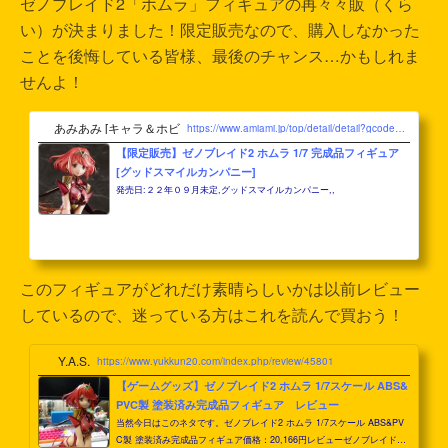
ゼノブレイド2「ホムラ」フィギュアの再々々販（くら
い）が決まりました！限定販売なので、購入しなかった
ことを後悔している皆様、最後のチャンス…かもしれま
せんよ！
あみあみ [キャラ＆ホビー 本店]
https://www.amiami.jp/top/detail/detail?gcode=FIGURE-124924
【限定販売】ゼノブレイド2 ホムラ 1/7 完成品フィギュア
[グッドスマイルカンパニー]
発売日:２２年０９月未定,グッドスマイルカンパニー,,
このフィギュアがどれだけ素晴らしいかは以前レビュー
しているので、迷っている方はこれを読んで買おう！
Y.A.S.
https://www.yukkun20.com/index.php/review/45801
【ゲームグッズ】ゼノブレイド2 ホムラ 1/7スケール ABS&
PVC製 塗装済み完成品フィギュア レビュー
当然今日はこのネタです。ゼノブレイド2 ホムラ 1/7スケール ABS&PV
C製 塗装済み完成品フィギュア価格：20,166円レビューゼノブレイドの