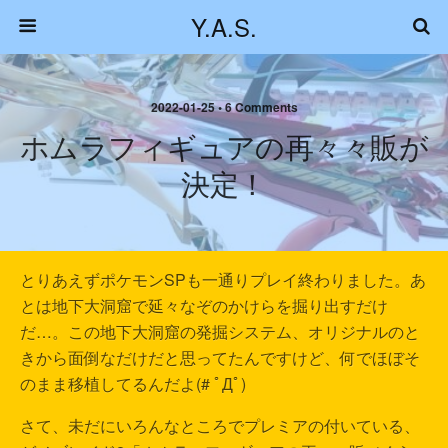
Y.A.S.
2022-01-25 • 6 Comments
ホムラフィギュアの再々々販が
決定！
とりあえずポケモンSPも一通りプレイ終わりました。あ
とは地下大洞窟で延々なぞのかけらを掘り出すだけ
だ…。この地下大洞窟の発掘システム、オリジナルのと
きから面倒なだけだと思ってたんですけど、何でほぼそ
のまま移植してるんだよ(# ﾟДﾟ)
さて、未だにいろんなところでプレミアの付いている、