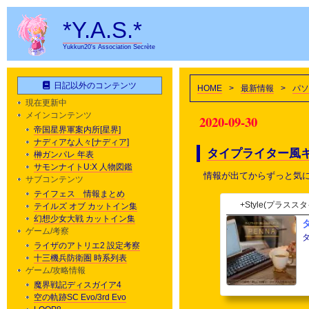
*Y.A.S.*
Yukkun20's Association Secrète
日記以外のコンテンツ
HOME
>
最新情報
>
パソ
現在更新中
メインコンテンツ
2020-09-30
帝国星界軍案内所[星界]
ナディアな人々[ナディア]
タイプライター風
榊ガンパレ 年表
サモンナイトU:X 人物図鑑
情報が出てからずっと気
サブコンテンツ
テイフェス 情報まとめ
+Style(プラスス
テイルズ オブ カットイン集
幻想少女大戦 カットイン集
ゲーム/考察
ライザのアトリエ2 設定考察
十三機兵防衛圏 時系列表
ゲーム/攻略情報
魔界戦記ディスガイア4
空の軌跡SC Evo/3rd Evo