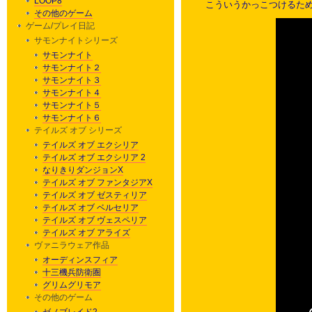
LOOP8
こういうかっこつけるため
その他のゲーム
ゲーム/プレイ日記
サモンナイトシリーズ
サモンナイト
サモンナイト２
サモンナイト３
サモンナイト４
サモンナイト５
サモンナイト６
テイルズ オブ シリーズ
テイルズ オブ エクシリア
テイルズ オブ エクシリア 2
なりきりダンジョンX
テイルズ オブ ファンタジアX
テイルズ オブ ゼスティリア
テイルズ オブ ベルセリア
テイルズ オブ ヴェスペリア
テイルズ オブ アライズ
ヴァニラウェア作品
オーディンスフィア
十三機兵防衛圏
グリムグリモア
その他のゲーム