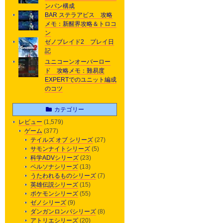
ンパン構成
BAR ステラアビス 攻略
メモ：新醒界攻略＆トロコ
ン
ゼノブレイド2 プレイ日
記
ユニコーンオーバーロー
ド 攻略メモ：難易度
EXPERTでのユニット編成
のコツ
カテゴリー
レビュー
(1,579)
ゲーム
(377)
テイルズ オブ シリーズ
(27)
サモンナイトシリーズ
(5)
科学ADVシリーズ
(23)
ペルソナシリーズ
(13)
うたわれるものシリーズ
(7)
英雄伝説シリーズ
(15)
ポケモンシリーズ
(55)
ゼノシリーズ
(9)
ダンガンロンパシリーズ
(8)
アトリエシリーズ
(20)