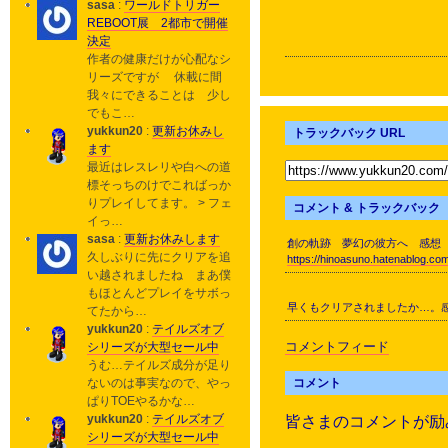
sasa
:
ワールドトリガー
REBOOT展 2都市で開催
決定
作者の健康だけが心配なシ
リーズですが 休載に間
我々にできることは 少し
でもこ…
yukkun20
:
更新お休みし
トラックバック URL
ます
最近はレスレリや白への道
標そっちのけでこればっか
りプレイしてます。 > フェ
コメント & トラックバック
イっ…
sasa
:
更新お休みします
創の軌跡 夢幻の彼方へ 感想
久しぶりに先にクリアを追
https://hinoasuno.hatenablog.co
い越されましたね まあ僕
もほとんどプレイをサボっ
早くもクリアされましたか…。
てたから…
yukkun20
:
テイルズオブ
コメントフィード
シリーズが大型セール中
うむ…テイルズ成分が足り
コメント
ないのは事実なので、やっ
ぱりTOEやるかな…
yukkun20
:
テイルズオブ
皆さまのコメントが励
シリーズが大型セール中