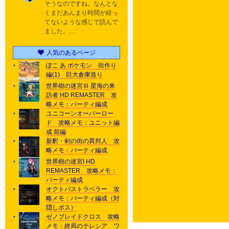
そうなのですね。なんとな
くまだあんまり時間が経っ
てないような感じで読んで
ました。…
人気のあるページ
ぽこ あ ポケモン 街作り
編(1) 巨大倉庫造り
世界樹の迷宮Ⅲ 星海の来
訪者 HD REMASTER 攻
略メモ：パーティ編成
ユニコーンオーバーロー
ド 攻略メモ：ユニット編
成 前編
新釈・剣の街の異邦人 攻
略メモ：パーティ編成
世界樹の迷宮I HD
REMASTER 攻略メモ：
パーティ編成
オクトパストラベラー 攻
略メモ：パーティ編成（対
隠しボス）
ゼノブレイドクロス 攻略
メモ：終焉のテレシア ワ