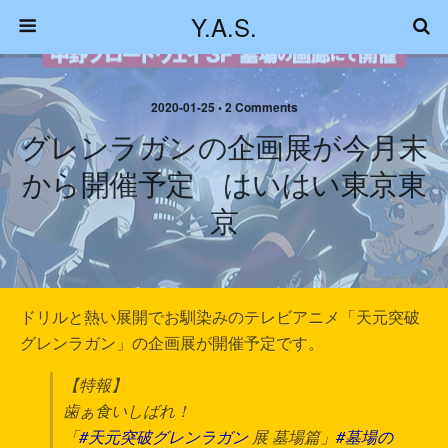
Y.A.S.
2020-01-25 • 2 Comments
グレンラガンの企画展が今月末
から開催予定 はいはい東京東
京
ドリルと熱い展開でお馴染みのテレビアニメ「天元突破
グレンラガン」の企画展が開催予定です。
【特報】
歯ぁ食いしばれ！
「
#天元突破グレンラガン
展 墓場篇」
#墓場の