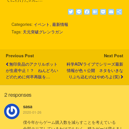
T
L
F
H
P
E
共
w
i
a
a
o
m
有
i
n
c
t
c
a
Categories:
イベント
,
最新情報
t
e
e
e
k
i
Tags:
天元突破グレンラガン
t
b
n
e
l
e
o
a
t
r
o
k
Previous Post
Next Post
無印良品のアクリルポット
科学ADVライブでシリーズ最新
が生産中止！？ ねんどろい
情報が色々公開 ネタをいきな
どのために何卒再販を…
りぶち込むのはやめろよ(笑)
2 responses
sasa
2020-01-26
僕今年からゲーム購入数を減らすことを考えている
全部クリアしているわけでもなく 積みゲーは増えるし