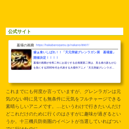
公式サイト
墓場の画廊
https://hakabanogarou.jp/nakano/8907/
歯ぁ食いしばれ！！「天元突破グレンラガン展 墓場篇」
開催決定！！！！
墓場の画廊が令和二年にお送りする企画展第二弾は、見る者の誰もが心
を熱くする2000年代を代表する大傑作アニメ「天元突破グレンラガ
ン」！！！ 会場には貴重な設定画や版権イラストの展示、写真撮影スポ
ットを
これまでにも何度か言っていますが、グレンラガンは元
気のない時に見ても無条件に元気をフルチャージできる
素晴らしいアニメです。…というわけで行きたいんだけ
どこれだけのために行くのはさすがに趣味が過ぎるとい
うか。十三機兵防衛圏のイベントが当選していればつい
でに行けたのに…