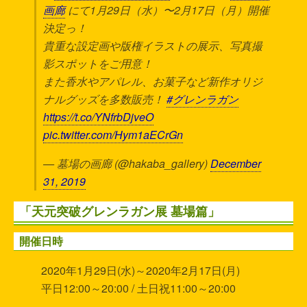
画廊
にて1月29日（水）〜2月17日（月）開催
決定っ！
貴重な設定画や版権イラストの展示、写真撮
影スポットをご用意！
また香水やアパレル、お菓子など新作オリジ
ナルグッズを多数販売！
#グレンラガン
https://t.co/YNfrbDjveO
pic.twitter.com/Hym1aECrGn
— 墓場の画廊 (@hakaba_gallery)
December
31, 2019
「天元突破グレンラガン展 墓場篇」
開催日時
2020年1月29日(水)～2020年2月17日(月)
平日12:00～20:00 / 土日祝11:00～20:00