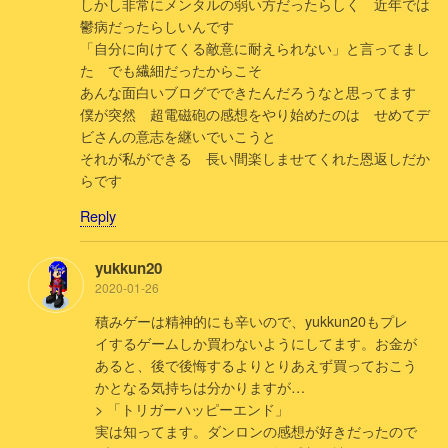
しかし非常にメンタルの弱い方だったらしく 近年では
鬱病だったらしいんです
「自分に向けてくる敵意に耐えられない」と言ってまし
た でも繊細だったからこそ
あんな面白いブログでできたんだろうなと思ってます
僕が突然 超電磁砲の感想をやり始めたのは せめてデ
ビさんの意志を継いでいこうと
それが私ができる 長い間楽しませてくれた恩返しだか
らです
Reply
yukkun20
2020-01-26
積みゲーは精神的にも辛いので、yukkun20もプレ
イするゲームしか買わないようにしてます。お金が
あると、後で後悔するよりとりあえず買っておこう
かとなる気持ちは分かりますが…
> 「トリガーハッピーエンド」
実は知ってます。ダンロンの感想が好きだったので