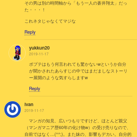
その男は別の時間軸から「もう一人の蒼井翔太」だっ
た・・・！
これネタじゃなくてマジな
Reply
yukkun20
2019-11-17
ポプテはもう何言われても驚かないwというか自分
が聞かされたあらすじの中ではまだましなストーリ
ー展開のような気すらしますw
Reply
Ivan
2019-11-17
マンガの知見、広いつもりですけど、ほとんど親父
（マンガマニア歴60年の化け物w）の受け売りなので、
自前ではなく…(^^;)。また妹の、影響もデカい。自分的