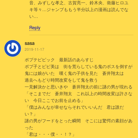
音、みずしな孝之、古賀亮一、鈴木央、衛藤ヒロユ
キ等々…ジャンプももう半分以上の漫画は読んでな
い…
Reply
sasa
2019-11-17
ポプテピピック 最新話のあらすじ
ポプ子とピピ美は 街を荒らしている鬼のボスを倒すが
鬼には娘がいた 嘆く鬼の子供を見た 蒼井翔太は
過去へもどり時間改変をして鬼を救う
一見解決かと思いきや 蒼井翔太の前に謎の男が現れる
「そこまでだ 蒼井翔太 これ以上の時間改変は許さな
い 今日ここでお前を止める」
「僕はみんなが幸せならそれでいいんだ 君は誰だ
い？」
謎の男がフードをとった瞬間 そこには驚愕の素顔があ
った
「君は・・・僕・・！？」