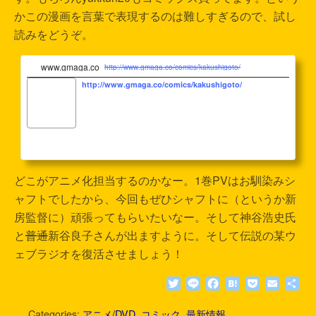
かこの漫画を言葉で表現するのは難しすぎるので、試し
読みをどうぞ。
www.gmaga.co
http://www.gmaga.co/comics/kakushigoto/
http://www.gmaga.co/comics/kakushigoto/
どこがアニメ化担当するのかなー。1巻PVはお馴染みシ
ャフトでしたから、今回もぜひシャフトに（というか新
房監督に）頑張ってもらいたいなー。そして神谷浩史氏
と
普通
新谷良子さんが出ますように。そして伝説の某ウ
ェブラジオを復活させましょう！
T
L
F
H
P
E
共
w
i
a
a
o
m
有
i
n
c
t
c
a
Categories:
アニメ/DVD
,
コミック
,
最新情報