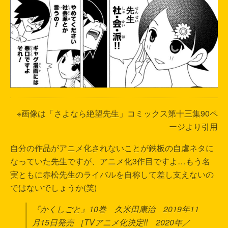
※画像は「さよなら絶望先生」コミックス第十三集90ペ
ージより引用
自分の作品がアニメ化されないことが鉄板の自虐ネタに
なっていた先生ですが、アニメ化3作目ですよ…もう名
実ともに赤松先生のライバルを自称して差し支えないの
ではないでしょうか(笑)
『かくしごと』10巻 久米田康治 2019年11
月15日発売 ［TVアニメ化決定!! 2020年／