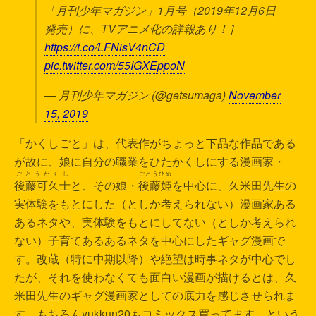
「月刊少年マガジン」1月号（2019年12月6日
発売）に、TVアニメ化の詳報あり！］
https://t.co/LFNisV4nCD
pic.twitter.com/55IGXEppoN
— 月刊少年マガジン (@getsumaga)
November
15, 2019
「かくしごと」は、代表作がちょっと下品な作品である
が故に、娘に自分の職業をひたかくしにする漫画家・
ごとうかくし
ごとうひめ
後藤可久士
と、その娘・
後藤姫
を中心に、久米田先生の
実体験をもとにした（としか考えられない）漫画家ある
あるネタや、実体験をもとにしてない（としか考えられ
ない）子育てあるあるネタを中心にしたギャグ漫画で
す。改蔵（特に中期以降）や絶望は時事ネタが中心でし
たが、それを使わなくても面白い漫画が描けるとは、久
米田先生のギャグ漫画家としての底力を感じさせられま
す。もちろんyukkun20もコミックス買ってます。という