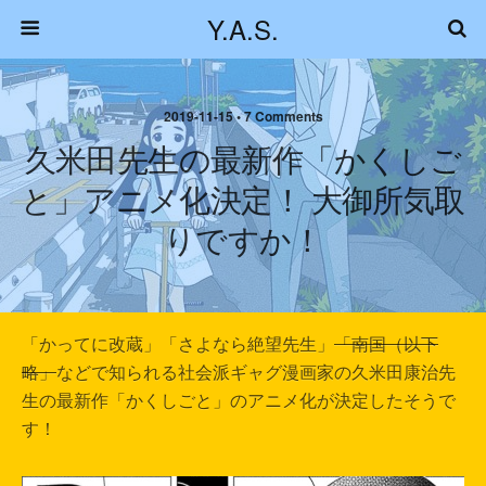
Y.A.S.
2019-11-15 • 7 Comments
久米田先生の最新作「かくしご
と」アニメ化決定！ 大御所気取
りですか！
「かってに改蔵」「さよなら絶望先生」
「南国（以下
略」
などで知られる社会派ギャグ漫画家の久米田康治先
生の最新作「かくしごと」のアニメ化が決定したそうで
す！