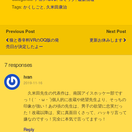
t
e
e
e
k
i
Tags:
かくしごと
,
久米田康治
t
b
n
e
l
e
o
a
t
r
o
k
Previous Post
Next Post
狼と香辛料VRのOQ版の発
更新お休みします
売日が決定したよー
7 responses
Ivan
2019-11-16
久米田先生の代表作は、南国アイスホッケー部です
っ！(｀・ω・´)個人的に改蔵や絶望先生より、そっちの
印象が強い！あの頃の先生は、男子の欲望に忠実だっ
た！改蔵以降は、変に真面目くさって、ハッキリ言って
嫌なのですっ！完全に本気で言ってますっ！
Reply