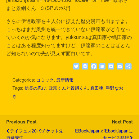
まと景綱くん 3 (SPｺﾐｯｸｽ)”]
さらに伊達政宗を主人公に据えた歴史漫画も出ますよ。
こっちはまだ奥州も統一できていない伊達家がどうなっ
ていくのか気になります。yukkun20は真田家や織田家の
ことはある程度知ってますけど、伊達家のことはほとん
ど知らないので先が見えず面白いです。
T
L
F
H
P
E
共
w
i
a
a
o
m
有
i
n
c
t
c
a
Categories:
コミック
,
最新情報
t
e
e
e
k
i
Tags:
信長の忍び
,
政宗くんと景綱くん
,
真田魂
,
重野なお
t
b
n
e
l
き
e
o
a
t
r
o
k
Previous Post
Next Post
テイフェス2019チケット先
EBookJapanがebookjapanに
行発売中
サービス移行