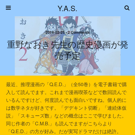
Y.A.S.
2019-02-25 • 2 Comments
重野なおき先生の歴史漫画が発
売予定
最近、推理漫画の「Q.E.D.」（全50巻）を電子書籍で購
入して読んでます。これまで漫画喫茶などで数回読んで
いるんですけど、何度読んでも面白いですね。個人的に
は数学ネタが好きです。「デデキント切断」「連続体仮
説」「スキューズ数」などの概念はここで学びました。
同じ作者の「C.M.B.」も読んでますがこちらより
「Q.E.D.」の方が好み。だが実写ドラマだけは絶許。