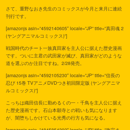
さて、重野なおき先生のコミックスが今月と来月に連続
刊行です。
[amazonjs asin=”4592140605″ locale=”JP” title=”真田魂 2
(ヤングアニマルコミックス)”]
戦国時代のチート一族真田家を主人公に据えた歴史漫画
です。ついに主君の武田家が滅び、真田家がどのような
道を選ぶのか注目ですね。2/28発売。
[amazonjs asin=”4592105230″ locale=”JP” title=”信長の
忍び 15巻 TVアニメDVDつき初回限定版 (ヤングアニマ
ルコミックス)”]
こっちは織田信長に勤めるくの一・千鳥を主人公に据え
た歴史漫画です。石山本願寺との戦いも気になります
が、闇堕ちしかけている光秀の行方も気になる。
[amazonjs asin=”4845854392″ locale=”JP” title=”政宗さ