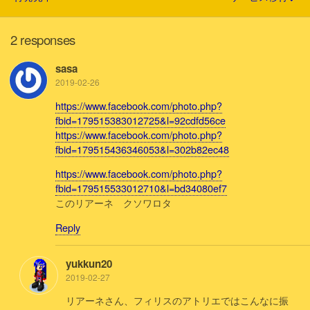
2 responses
sasa
2019-02-26
https://www.facebook.com/photo.php?
fbid=179515383012725&l=92cdfd56ce
https://www.facebook.com/photo.php?
fbid=179515436346053&l=302b82ec48
https://www.facebook.com/photo.php?
fbid=179515533012710&l=bd34080ef7
このリアーネ クソワロタ
Reply
yukkun20
2019-02-27
リアーネさん、フィリスのアトリエではこんなに振