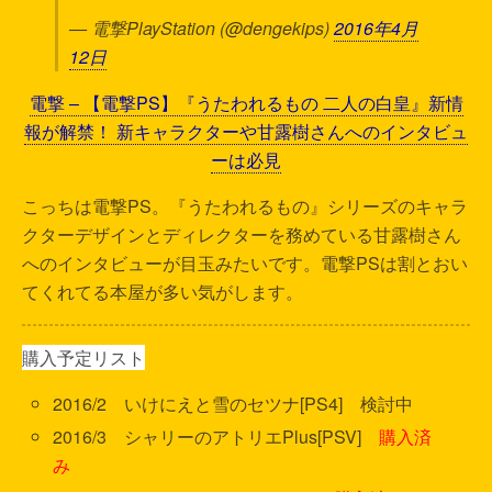
— 電撃PlayStation (@dengekips)
2016年4月
12日
電撃 – 【電撃PS】『うたわれるもの 二人の白皇』新情
報が解禁！ 新キャラクターや甘露樹さんへのインタビュ
ーは必見
こっちは電撃PS。『うたわれるもの』シリーズのキャラ
クターデザインとディレクターを務めている甘露樹さん
へのインタビューが目玉みたいです。電撃PSは割とおい
てくれてる本屋が多い気がします。
購入予定リスト
2016/2 いけにえと雪のセツナ[PS4] 検討中
2016/3 シャリーのアトリエPlus[PSV]
購入済
み