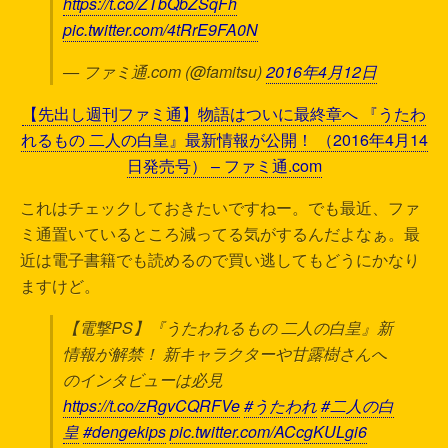
https://t.co/ZTbQbZSqFh
pic.twitter.com/4tRrE9FA0N
— ファミ通.com (@famitsu)
2016年4月12日
【先出し週刊ファミ通】物語はついに最終章へ 『うたわ
れるもの 二人の白皇』最新情報が公開！ （2016年4月14
日発売号） – ファミ通.com
これはチェックしておきたいですねー。でも最近、ファ
ミ通置いているところ減ってる気がするんだよなぁ。最
近は電子書籍でも読めるので買い逃してもどうにかなり
ますけど。
【電撃PS】『うたわれるもの 二人の白皇』新
情報が解禁！ 新キャラクターや甘露樹さんへ
のインタビューは必見
https://t.co/zRgvCQRFVe
#うたわれ
#二人の白
皇
#dengekips
pic.twitter.com/ACcgKULgi6