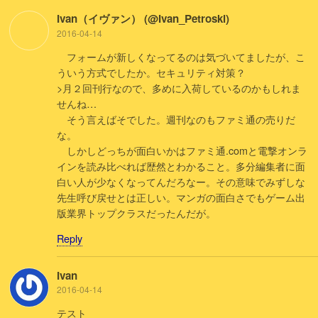
Ivan（イヴァン） (@Ivan_Petroski)
2016-04-14
フォームが新しくなってるのは気づいてましたが、こ
ういう方式でしたか。セキュリティ対策？
>月２回刊行なので、多めに入荷しているのかもしれま
せんね…
そう言えばそでした。週刊なのもファミ通の売りだ
な。
しかしどっちが面白いかはファミ通.comと電撃オンラ
インを読み比べれば歴然とわかること。多分編集者に面
白い人が少なくなってんだろなー。その意味でみずしな
先生呼び戻せとは正しい。マンガの面白さでもゲーム出
版業界トップクラスだったんだが。
Reply
Ivan
2016-04-14
テスト