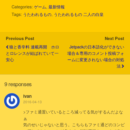
i
n
c
t
c
a
Categories:
ゲーム
,
最新情報
t
e
e
e
k
i
Tags:
うたわれるもの
,
うたわれるもの 二人の白皇
t
b
n
e
l
e
o
a
t
r
o
k
Previous Post
Next Post
狼と香辛料 連載再開 ホロ
Jetpackの日本語化ができない
とロレンスが結ばれていて一
場合＆専用のコメント投稿フォ
安心
ームに変更されない場合の対処
法
9 responses
Ivan
2016-04-13
>ファミ通置いているところ減ってる気がするんだよな
ぁ
気のせいじゃないと思う。こちらもファミ通どのコンビ