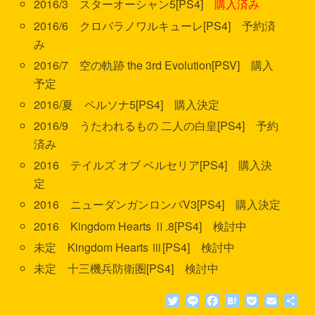
2016/3 スターオーシャン5[PS4]
購入済み
2016/6 クロバラノワルキューレ[PS4] 予約済
み
2016/7 空の軌跡 the 3rd Evolution[PSV] 購入
予定
2016/夏 ペルソナ5[PS4] 購入決定
2016/9 うたわれるもの 二人の白皇[PS4] 予約
済み
2016 テイルズ オブ ベルセリア[PS4] 購入決
定
2016 ニューダンガンロンパV3[PS4] 購入決定
2016 Kingdom Hearts Ⅱ.8[PS4] 検討中
未定 Kingdom Hearts Ⅲ[PS4] 検討中
未定 十三機兵防衛圏[PS4] 検討中
T
L
F
H
P
E
共
w
i
a
a
o
m
有