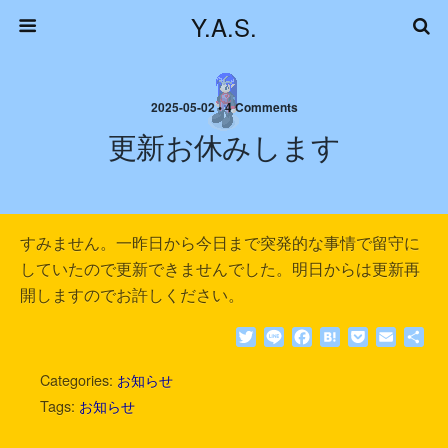
Y.A.S.
2025-05-02 • 4 Comments
更新お休みします
すみません。一昨日から今日まで突発的な事情で留守に
していたので更新できませんでした。明日からは更新再
開しますのでお許しください。
T
L
F
H
P
E
共
w
i
a
a
o
m
有
i
n
c
t
c
a
Categories:
お知らせ
t
e
e
e
k
i
Tags:
お知らせ
t
b
n
e
l
e
o
a
t