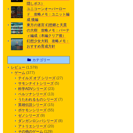
隠しボス）
ユニコーンオーバーロー
ド 攻略メモ：ユニット編
成 後編
東方の迷宮 幻想郷と天貫
の大樹 攻略メモ：パーテ
ィ編成（本編クリア後）
幻想少女大戦 攻略メモ：
おすすめ育成方針
カテゴリー
レビュー
(1,579)
ゲーム
(377)
テイルズ オブ シリーズ
(27)
サモンナイトシリーズ
(5)
科学ADVシリーズ
(23)
ペルソナシリーズ
(13)
うたわれるものシリーズ
(7)
英雄伝説シリーズ
(15)
ポケモンシリーズ
(55)
ゼノシリーズ
(9)
ダンガンロンパシリーズ
(8)
アトリエシリーズ
(20)
その他のゲーム
(129)