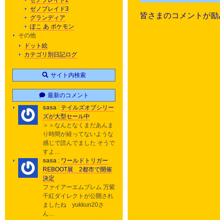
ゼノブレイド2
ゼノブレイド3
皆さまのコメントが励
グランディア
ぽこ あ ポケモン
その他
ドット絵
カテゴリ別日記ログ
サイト内検索
最新のコメント
sasa
:
テイルズオブシリー
ズが大型セール中
＞＞なんとなくまだあんま
り時間が経ってないような
感じで読んでました そうで
すよ…
sasa
:
ワールドトリガー
REBOOT展 2都市で開催
決定
ファイアーエムブレム 万紫
千紅ダイレクトが公開され
ましたね yukkun20さ
ん…