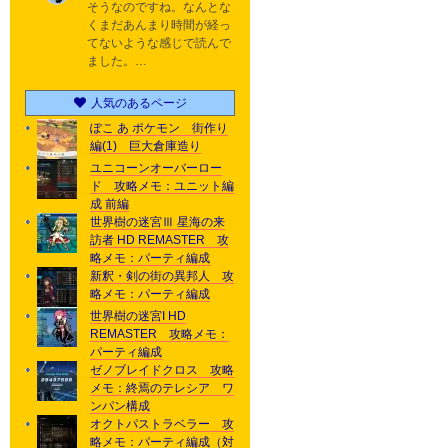
そうなのですね。なんとな
くまだあんまり時間が経っ
てないような感じで読んで
ました。…
人気のあるページ
ぽこ あ ポケモン 街作り
編(1) 巨大倉庫造り
ユニコーンオーバーロー
ド 攻略メモ：ユニット編
成 前編
世界樹の迷宮Ⅲ 星海の来
訪者 HD REMASTER 攻
略メモ：パーティ編成
新釈・剣の街の異邦人 攻
略メモ：パーティ編成
世界樹の迷宮I HD
REMASTER 攻略メモ：
パーティ編成
ゼノブレイドクロス 攻略
メモ：終焉のテレシア ワ
ンパン構成
オクトパストラベラー 攻
略メモ：パーティ編成（対