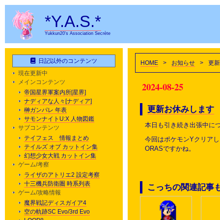
*Y.A.S.*
Yukkun20's Association Secrète
日記以外のコンテンツ
HOME
>
お知らせ
>
更新
現在更新中
メインコンテンツ
2024-08-25
帝国星界軍案内所[星界]
ナディアな人々[ナディア]
更新お休みします
榊ガンパレ 年表
サモンナイトU:X 人物図鑑
本日も引き続き出張中に
サブコンテンツ
テイフェス 情報まとめ
今回はポケモンYクリアし
テイルズ オブ カットイン集
ORASですかね。
幻想少女大戦 カットイン集
ゲーム/考察
ライザのアトリエ2 設定考察
十三機兵防衛圏 時系列表
こっちの関連記事
ゲーム/攻略情報
魔界戦記ディスガイア4
空の軌跡SC Evo/3rd Evo