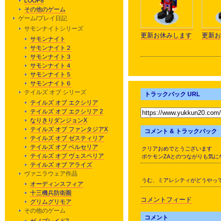
LOOP8
その他のゲーム
ゲーム/プレイ日記
サモンナイトシリーズ
更新お休みします
更新お
サモンナイト
サモンナイト２
サモンナイト３
サモンナイト４
サモンナイト５
サモンナイト６
テイルズ オブ シリーズ
トラックバック URL
テイルズ オブ エクシリア
テイルズ オブ エクシリア 2
なりきりダンジョンX
テイルズ オブ ファンタジアX
コメント & トラックバック
テイルズ オブ ゼスティリア
テイルズ オブ ベルセリア
クリアおめでとうございます
テイルズ オブ ヴェスペリア
ポケモンZAとのつながりも気に
テイルズ オブ アライズ
ヴァニラウェア作品
うむ、ミアレシティがどうやっ
オーディンスフィア
十三機兵防衛圏
コメントフィード
グリムグリモア
その他のゲーム
コメント