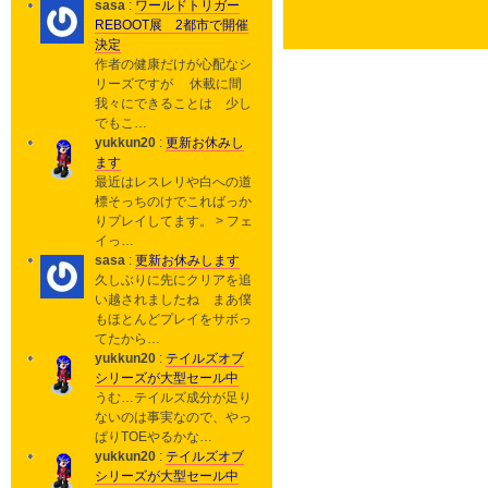
sasa
:
ワールドトリガー
REBOOT展 2都市で開催
決定
作者の健康だけが心配なシ
リーズですが 休載に間
我々にできることは 少し
でもこ…
yukkun20
:
更新お休みし
ます
最近はレスレリや白への道
標そっちのけでこればっか
りプレイしてます。 > フェ
イっ…
sasa
:
更新お休みします
久しぶりに先にクリアを追
い越されましたね まあ僕
もほとんどプレイをサボっ
てたから…
yukkun20
:
テイルズオブ
シリーズが大型セール中
うむ…テイルズ成分が足り
ないのは事実なので、やっ
ぱりTOEやるかな…
yukkun20
:
テイルズオブ
シリーズが大型セール中