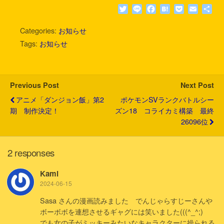
T
L
F
H
P
E
共
w
i
a
a
o
m
有
i
n
c
t
c
a
Categories:
お知らせ
t
e
e
e
k
i
Tags:
お知らせ
t
b
n
e
l
e
o
a
t
r
o
k
Previous Post
Next Post
アニメ「ダンジョン飯」第2
ポケモンSVランクバトルシー
期 制作決定！
ズン18 コライカミ構築 最終
26096位
2 responses
Kami
2024-06-15
Sasa さんの漫画読みました でんじゃらすじーさんや
ボーボボを連想させるギャグには笑いました(((^_^;)
でも女の子がミッキーみたいなキャラクターに操られる