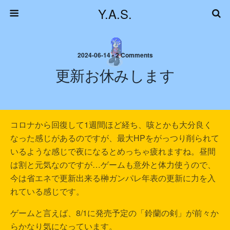
Y.A.S.
2024-06-14 • 2 Comments
更新お休みします
コロナから回復して1週間ほど経ち、咳とかも大分良く
なった感じがあるのですが、最大HPをがっつり削られて
いるような感じで夜になるとめっちゃ疲れますね。昼間
は割と元気なのですが…ゲームも意外と体力使うので、
今は省エネで更新出来る榊ガンパレ年表の更新に力を入
れている感じです。
ゲームと言えば、8/1に発売予定の「鈴蘭の剣」が前々か
らかなり気になっています。