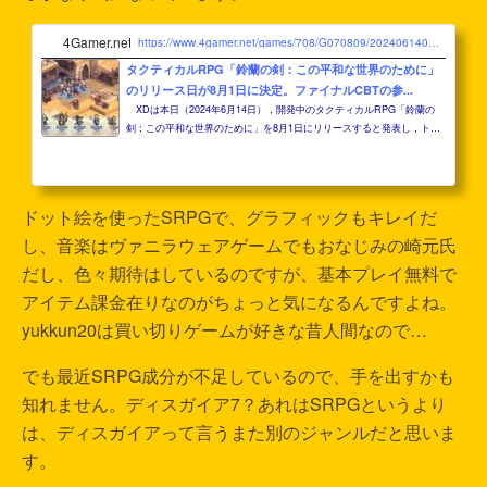
4Gamer.net
https://www.4gamer.net/games/708/G070809/20240614020/
タクティカルRPG「鈴蘭の剣：この平和な世界のために」
のリリース日が8月1日に決定。ファイナルCBTの参...
XDは本日（2024年6月14日），開発中のタクティカルRPG「鈴蘭の
剣：この平和な世界のために」を8月1日にリリースすると発表し，トレ
イラーを公開した。公式サイトでは，6月28日から7月5日まで行われる
ファイナルCBTの参加受付が開始されている。※6月14日16：05にプレス
リリースを追加しました
ドット絵を使ったSRPGで、グラフィックもキレイだ
し、音楽はヴァニラウェアゲームでもおなじみの崎元氏
だし、色々期待はしているのですが、基本プレイ無料で
アイテム課金在りなのがちょっと気になるんですよね。
yukkun20は買い切りゲームが好きな昔人間なので…
でも最近SRPG成分が不足しているので、手を出すかも
知れません。ディスガイア7？あれはSRPGというより
は、ディスガイアって言うまた別のジャンルだと思いま
す。