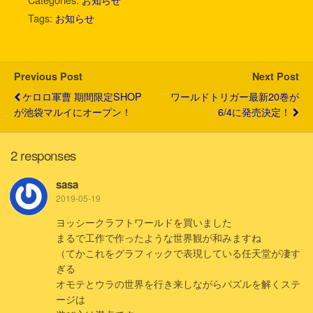
t
e
e
e
k
i
Tags:
お知らせ
t
b
n
e
l
e
o
a
t
r
o
k
Previous Post
Next Post
ケロロ軍曹 期間限定SHOP
ワールドトリガー最新20巻が
が池袋マルイにオープン！
6/4に発売決定！
2 responses
sasa
2019-05-19
ヨッシークラフトワールドを買いました
まるで工作で作ったような世界観が和みますね
（てかこれをグラフィックで表現している任天堂が凄す
ぎる
オモテとウラの世界を行き来しながらパズルを解くステ
ージは