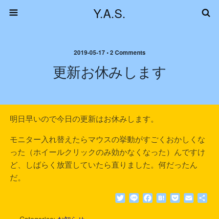
Y.A.S.
2019-05-17 • 2 Comments
更新お休みします
明日早いので今日の更新はお休みします。
モニター入れ替えたらマウスの挙動がすごくおかしくな
った（ホイールクリックのみ効かなくなった）んですけ
ど、しばらく放置していたら直りました。何だったん
だ。
T
L
F
H
P
E
共
w
i
a
a
o
m
有
i
n
c
t
c
a
Categories:
お知らせ