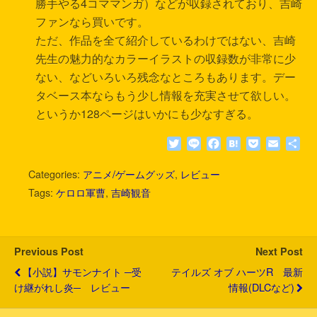
勝手やる4コママンガ）などが収録されており、吉崎
ファンなら買いです。
ただ、作品を全て紹介しているわけではない、吉崎
先生の魅力的なカラーイラストの収録数が非常に少
ない、などいろいろ残念なところもあります。デー
タベース本ならもう少し情報を充実させて欲しい。
というか128ページはいかにも少なすぎる。
T
L
F
H
P
E
共
w
i
a
a
o
m
有
i
n
c
t
c
a
Categories:
アニメ/ゲームグッズ
,
レビュー
t
e
e
e
k
i
Tags:
ケロロ軍曹
,
吉崎観音
t
b
n
e
l
e
o
a
t
r
o
k
Previous Post
Next Post
【小説】サモンナイト ─受
テイルズ オブ ハーツR 最新
け継がれし炎─ レビュー
情報(DLCなど)