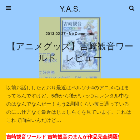
Y.A.S.
2013-02-27 • No Comments
【アニメグッズ】吉崎観音ワー
ルド レビュー
以前お話ししたとおり最近はペルソナ4のアニメにはま
ってるんですけど、5巻から後がいっつもレンタル中な
のはなんでなんだー！もう2週間くらい毎日通っている
のに…仕方なく最近はじょしらくを見ています。これは
これで面白いんだけど…
吉崎観音ワールド 吉崎観音のまんが作品完全網羅!