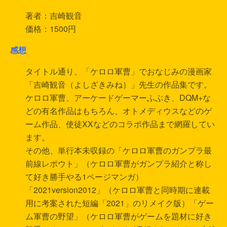
著者：吉崎観音
価格：1500円
感想
タイトル通り、「ケロロ軍曹」でおなじみの漫画家
「吉崎観音（よしざきみね）」先生の作品集です。
ケロロ軍曹、アーケードゲーマーふぶき、DQM+な
どの有名作品はもちろん、オトメディウスなどのゲ
ーム作品、使徒XXなどのコラボ作品まで網羅してい
ます。
その他、単行本未収録の「ケロロ軍曹のガンプラ最
前線レポウト」（ケロロ軍曹がガンプラ紹介と称し
て好き勝手やる1ページマンガ）
「2021version2012」（ケロロ軍曹と同時期に連載
用に考案された短編「2021」のリメイク版）「ゲー
ム軍曹の野望」（ケロロ軍曹がゲームを題材に好き