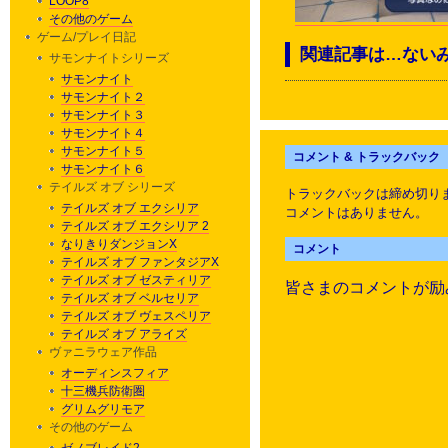
LOOP8
その他のゲーム
ゲーム/プレイ日記
関連記事は…ない
サモンナイトシリーズ
サモンナイト
サモンナイト２
サモンナイト３
サモンナイト４
サモンナイト５
コメント & トラックバック
サモンナイト６
テイルズ オブ シリーズ
トラックバックは締め切り
テイルズ オブ エクシリア
コメントはありません。
テイルズ オブ エクシリア 2
なりきりダンジョンX
コメント
テイルズ オブ ファンタジアX
テイルズ オブ ゼスティリア
皆さまのコメントが励
テイルズ オブ ベルセリア
テイルズ オブ ヴェスペリア
テイルズ オブ アライズ
ヴァニラウェア作品
オーディンスフィア
十三機兵防衛圏
グリムグリモア
その他のゲーム