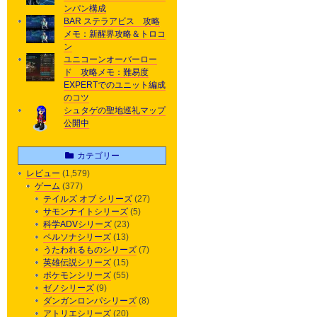
ンパン構成
BAR ステラアビス 攻略
メモ：新醒界攻略＆トロコ
ン
ユニコーンオーバーロー
ド 攻略メモ：難易度
EXPERTでのユニット編成
のコツ
シュタゲの聖地巡礼マップ
公開中
カテゴリー
レビュー
(1,579)
ゲーム
(377)
テイルズ オブ シリーズ
(27)
サモンナイトシリーズ
(5)
科学ADVシリーズ
(23)
ペルソナシリーズ
(13)
うたわれるものシリーズ
(7)
英雄伝説シリーズ
(15)
ポケモンシリーズ
(55)
ゼノシリーズ
(9)
ダンガンロンパシリーズ
(8)
アトリエシリーズ
(20)