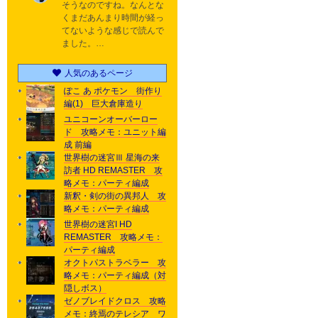
そうなのですね。なんとな
くまだあんまり時間が経っ
てないような感じで読んで
ました。…
人気のあるページ
ぽこ あ ポケモン 街作り
編(1) 巨大倉庫造り
ユニコーンオーバーロー
ド 攻略メモ：ユニット編
成 前編
世界樹の迷宮Ⅲ 星海の来
訪者 HD REMASTER 攻
略メモ：パーティ編成
新釈・剣の街の異邦人 攻
略メモ：パーティ編成
世界樹の迷宮I HD
REMASTER 攻略メモ：
パーティ編成
オクトパストラベラー 攻
略メモ：パーティ編成（対
隠しボス）
ゼノブレイドクロス 攻略
メモ：終焉のテレシア ワ