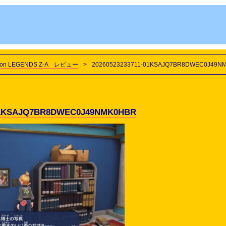
n LEGENDS Z-A レビュー
>
20260523233711-01KSAJQ7BR8DWEC0J49N
-01KSAJQ7BR8DWEC0J49NMK0HBR