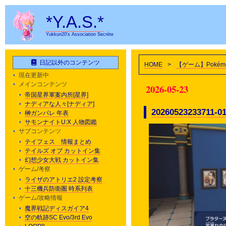
*Y.A.S.*
Yukkun20's Association Secrète
日記以外のコンテンツ
HOME
>
【ゲーム】Pokémo
現在更新中
メインコンテンツ
2026-05-23
帝国星界軍案内所[星界]
ナディアな人々[ナディア]
20260523233711
榊ガンパレ 年表
サモンナイトU:X 人物図鑑
サブコンテンツ
テイフェス 情報まとめ
テイルズ オブ カットイン集
幻想少女大戦 カットイン集
ゲーム/考察
ライザのアトリエ2 設定考察
十三機兵防衛圏 時系列表
ゲーム/攻略情報
魔界戦記ディスガイア4
空の軌跡SC Evo/3rd Evo