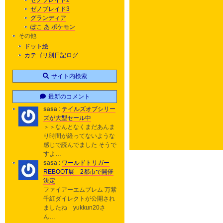
ゼノブレイド2
ゼノブレイド3
グランディア
ぽこ あ ポケモン
その他
ドット絵
カテゴリ別日記ログ
サイト内検索
最新のコメント
sasa
:
テイルズオブシリー
ズが大型セール中
＞＞なんとなくまだあんま
り時間が経ってないような
感じで読んでました そうで
すよ…
sasa
:
ワールドトリガー
REBOOT展 2都市で開催
決定
ファイアーエムブレム 万紫
千紅ダイレクトが公開され
ましたね yukkun20さ
ん…