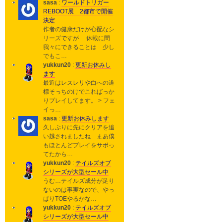
sasa
:
ワールドトリガー
REBOOT展 2都市で開催
決定
作者の健康だけが心配なシ
リーズですが 休載に間
我々にできることは 少し
でもこ…
yukkun20
:
更新お休みし
ます
最近はレスレリや白への道
標そっちのけでこればっか
りプレイしてます。 > フェ
イっ…
sasa
:
更新お休みします
久しぶりに先にクリアを追
い越されましたね まあ僕
もほとんどプレイをサボっ
てたから…
yukkun20
:
テイルズオブ
シリーズが大型セール中
うむ…テイルズ成分が足り
ないのは事実なので、やっ
ぱりTOEやるかな…
yukkun20
:
テイルズオブ
シリーズが大型セール中