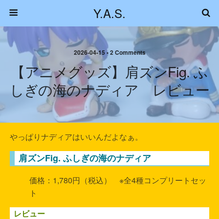
Y.A.S.
2026-04-15 • 2 Comments
【アニメグッズ】肩ズンFig. ふ
しぎの海のナディア レビュー
やっぱりナディアはいいんだよなぁ。
肩ズンFig. ふしぎの海の
ナディア
価格：1,780円（税込） ※全4種コンプリートセッ
ト
レビュー