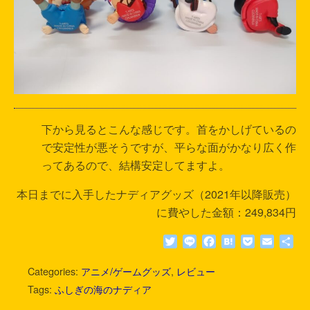
下から見るとこんな感じです。首をかしげているの
で安定性が悪そうですが、平らな面がかなり広く作
ってあるので、結構安定してますよ。
本日までに入手したナディアグッズ（2021年以降販売）
に費やした金額：249,834円
T
L
F
H
P
E
共
w
i
a
a
o
m
有
i
n
c
t
c
a
Categories:
アニメ/ゲームグッズ
,
レビュー
t
e
e
e
k
i
Tags:
ふしぎの海のナディア
t
b
n
e
l