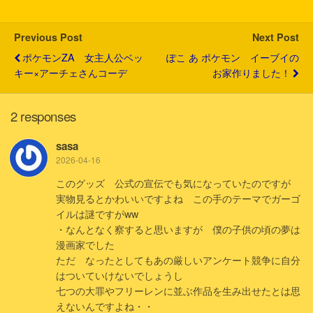
e
o
a
t
r
o
k
Previous Post
Next Post
ポケモンZA 女主人公ベッ
ぽこ あ ポケモン イーブイの
キー×アーチェさんコーデ
お家作りました！
2 responses
sasa
2026-04-16
このグッズ 公式の宣伝でも気になっていたのですが
実物見るとかわいいですよね この手のテーマでガーゴ
イルは謎ですがww
・なんとなく察すると思いますが 僕の子供の頃の夢は
漫画家でした
ただ なったとしてもあの厳しいアンケート競争に自分
はついていけないでしょうし
七つの大罪やフリーレンに並ぶ作品を生み出せたとは思
えないんですよね・・