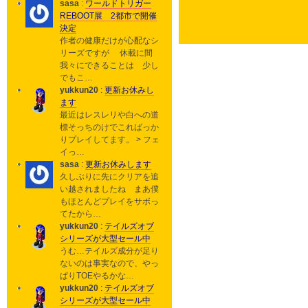
sasa
:
ワールドトリガー
REBOOT展 2都市で開催
決定
作者の健康だけが心配なシ
リーズですが 休載に間
我々にできることは 少し
でもこ…
yukkun20
:
更新お休みし
ます
最近はレスレリや白への道
標そっちのけでこればっか
りプレイしてます。 > フェ
イっ…
sasa
:
更新お休みします
久しぶりに先にクリアを追
い越されましたね まあ僕
もほとんどプレイをサボっ
てたから…
yukkun20
:
テイルズオブ
シリーズが大型セール中
うむ…テイルズ成分が足り
ないのは事実なので、やっ
ぱりTOEやるかな…
yukkun20
:
テイルズオブ
シリーズが大型セール中