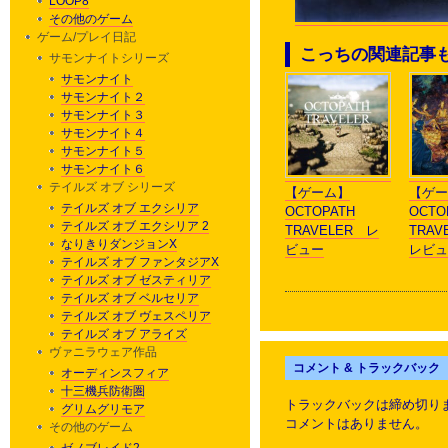
LOOP8
その他のゲーム
ゲーム/プレイ日記
こっちの関連記事
サモンナイトシリーズ
サモンナイト
サモンナイト２
サモンナイト３
サモンナイト４
サモンナイト５
サモンナイト６
テイルズ オブ シリーズ
【ゲーム】
【ゲー
テイルズ オブ エクシリア
OCTOPATH
OCTO
テイルズ オブ エクシリア 2
TRAVELER レ
TRA
なりきりダンジョンX
ビュー
レビュ
テイルズ オブ ファンタジアX
テイルズ オブ ゼスティリア
テイルズ オブ ベルセリア
テイルズ オブ ヴェスペリア
テイルズ オブ アライズ
ヴァニラウェア作品
コメント & トラックバック
オーディンスフィア
十三機兵防衛圏
トラックバックは締め切り
グリムグリモア
コメントはありません。
その他のゲーム