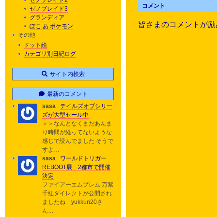
ゼノブレイド2
コメント
ゼノブレイド3
グランディア
皆さまのコメントが励
ぽこ あ ポケモン
その他
ドット絵
カテゴリ別日記ログ
サイト内検索
最新のコメント
sasa
:
テイルズオブシリー
ズが大型セール中
＞＞なんとなくまだあんま
り時間が経ってないような
感じで読んでました そうで
すよ…
sasa
:
ワールドトリガー
REBOOT展 2都市で開催
決定
ファイアーエムブレム 万紫
千紅ダイレクトが公開され
ましたね yukkun20さ
ん…