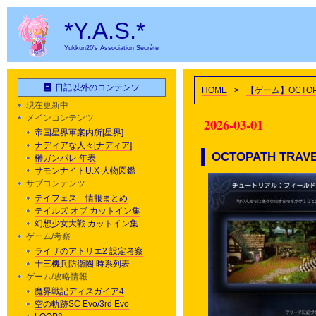
*Y.A.S.*
Yukkun20's Association Secrète
日記以外のコンテンツ
HOME
>
【ゲーム】OCTOPA
現在更新中
メインコンテンツ
2026-03-01
帝国星界軍案内所[星界]
ナディアな人々[ナディア]
OCTOPATH TRAVEL
榊ガンパレ 年表
サモンナイトU:X 人物図鑑
サブコンテンツ
テイフェス 情報まとめ
テイルズ オブ カットイン集
幻想少女大戦 カットイン集
ゲーム/考察
ライザのアトリエ2 設定考察
十三機兵防衛圏 時系列表
ゲーム/攻略情報
魔界戦記ディスガイア4
空の軌跡SC Evo/3rd Evo