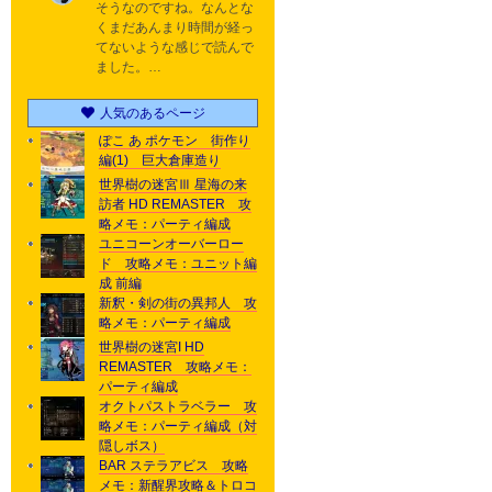
そうなのですね。なんとな
くまだあんまり時間が経っ
てないような感じで読んで
ました。…
人気のあるページ
ぽこ あ ポケモン 街作り
編(1) 巨大倉庫造り
世界樹の迷宮Ⅲ 星海の来
訪者 HD REMASTER 攻
略メモ：パーティ編成
ユニコーンオーバーロー
ド 攻略メモ：ユニット編
成 前編
新釈・剣の街の異邦人 攻
略メモ：パーティ編成
世界樹の迷宮I HD
REMASTER 攻略メモ：
パーティ編成
オクトパストラベラー 攻
略メモ：パーティ編成（対
隠しボス）
BAR ステラアビス 攻略
メモ：新醒界攻略＆トロコ