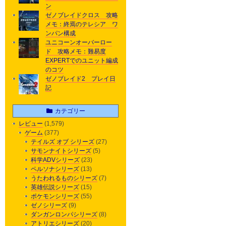
ン
ゼノブレイドクロス 攻略
メモ：終焉のテレシア ワ
ンパン構成
ユニコーンオーバーロー
ド 攻略メモ：難易度
EXPERTでのユニット編成
のコツ
ゼノブレイド2 プレイ日
記
カテゴリー
レビュー
(1,579)
ゲーム
(377)
テイルズ オブ シリーズ
(27)
サモンナイトシリーズ
(5)
科学ADVシリーズ
(23)
ペルソナシリーズ
(13)
うたわれるものシリーズ
(7)
英雄伝説シリーズ
(15)
ポケモンシリーズ
(55)
ゼノシリーズ
(9)
ダンガンロンパシリーズ
(8)
アトリエシリーズ
(20)