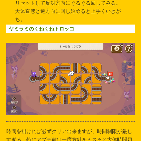
リセットして反対方向にぐるぐる回してみる。
大体直感と逆方向に回し始めると上手くいきが
ち。
ヤミラミのくねくねトロッコ
時間を掛ければ必ずクリア出来ますが、時間制限が厳し
すぎる。特にアプデ前は一度方針をミスると大体時間切