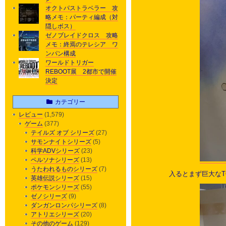
オクトパストラベラー 攻
略メモ：パーティ編成（対
隠しボス）
ゼノブレイドクロス 攻略
メモ：終焉のテレシア ワ
ンパン構成
ワールドトリガー
REBOOT展 2都市で開催
決定
カテゴリー
レビュー
(1,579)
ゲーム
(377)
テイルズ オブ シリーズ
(27)
サモンナイトシリーズ
(5)
科学ADVシリーズ
(23)
ペルソナシリーズ
(13)
うたわれるものシリーズ
(7)
入るとまず巨大な
英雄伝説シリーズ
(15)
ポケモンシリーズ
(55)
ゼノシリーズ
(9)
ダンガンロンパシリーズ
(8)
アトリエシリーズ
(20)
その他のゲーム
(129)