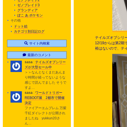
ゼノブレイド2
ゼノブレイド3
グランディア
ぽこ あ ポケモン
その他
ドット絵
カテゴリ別日記ログ
テイルズオブシリーズ
12/19からは第2
サイト内検索
裕はないので、テ
最新のコメント
sasa
:
テイルズオブシリー
ズが大型セール中
＞＞なんとなくまだあんま
り時間が経ってないような
感じで読んでました そうで
すよ…
sasa
:
ワールドトリガー
REBOOT展 2都市で開催
決定
ファイアーエムブレム 万紫
千紅ダイレクトが公開され
ましたね yukkun20さ
ん…