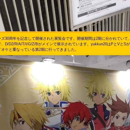
30周年を記念して開催された展覧会です。開催期間は2期に分かれていて、12/17ま
期で、D/D2/R/A/T/I/G/Z/Bがメインで展示されています。yukkun20
イオケと重なっている第2期に行ってきました。