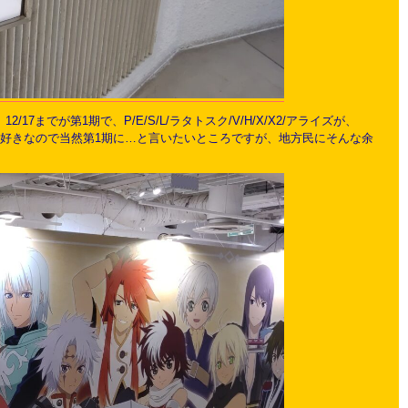
でが第1期で、P/E/S/L/ラタトスク/V/H/X/X2/アライズが、
はPとVとSが好きなので当然第1期に…と言いたいところですが、地方民にそんな余