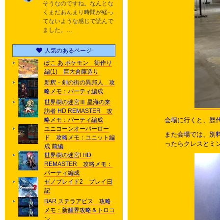
そうなのですね。なんとな
くまだあんまり時間が経っ
てないような感じで読んで
ました。…
人気のあるページ
ぽこ あ ポケモン 街作り
編(1) 巨大倉庫造り
新釈・剣の街の異邦人 攻
略メモ：パーティ編成
世界樹の迷宮Ⅲ 星海の来
訪者 HD REMASTER 攻
略メモ：パーティ編成
会場に行くと、歴
ユニコーンオーバーロー
また会場では、別
ド 攻略メモ：ユニット編
ったらクレスとミ
成 前編
世界樹の迷宮I HD
REMASTER 攻略メモ：
パーティ編成
ゼノブレイド2 プレイ日
記
BAR ステラアビス 攻略
メモ：新醒界攻略＆トロコ
ン