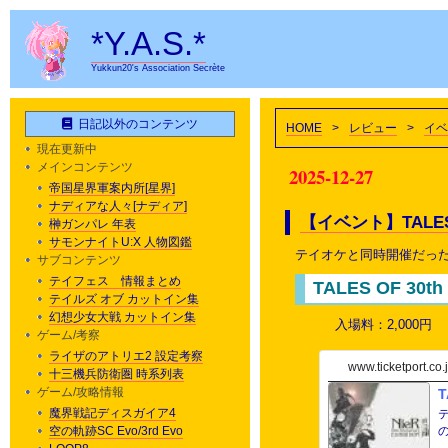
*Y.A.S.*
Yukkun20's Association Secrète
日記以外のコンテンツ
HOME
>
レビュー
>
イベ
現在更新中
メインコンテンツ
2025-12-27
帝国星界軍案内所[星界]
ナディアな人々[ナディア]
【イベント】TALES
榊ガンパレ 年表
サモンナイトU:X 人物図鑑
テイオケと同時開催だっ
サブコンテンツ
テイフェス 情報まとめ
TALES OF 30t
テイルズ オブ カットイン集
幻想少女大戦 カットイン集
入場料：2,000円
ゲーム/考察
ライザのアトリエ2 設定考察
www.ticketport.co.
十三機兵防衛圏 時系列表
ゲーム/攻略情報
T
魔界戦記ディスガイア4
空の軌跡SC Evo/3rd Evo