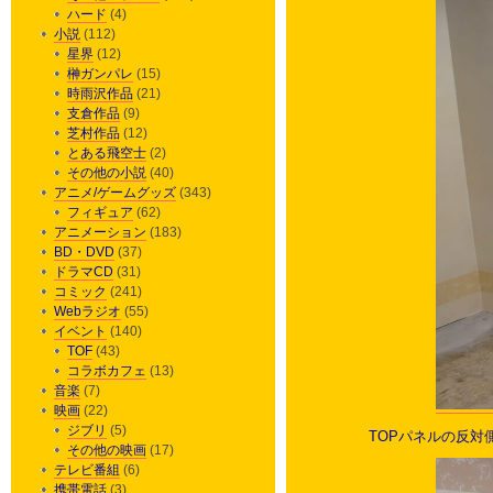
ハード
(4)
小説
(112)
星界
(12)
榊ガンパレ
(15)
時雨沢作品
(21)
支倉作品
(9)
芝村作品
(12)
とある飛空士
(2)
その他の小説
(40)
アニメ/ゲームグッズ
(343)
フィギュア
(62)
アニメーション
(183)
BD・DVD
(37)
ドラマCD
(31)
コミック
(241)
Webラジオ
(55)
イベント
(140)
TOF
(43)
コラボカフェ
(13)
音楽
(7)
映画
(22)
ジブリ
(5)
TOPパネルの反
その他の映画
(17)
テレビ番組
(6)
携帯電話
(3)