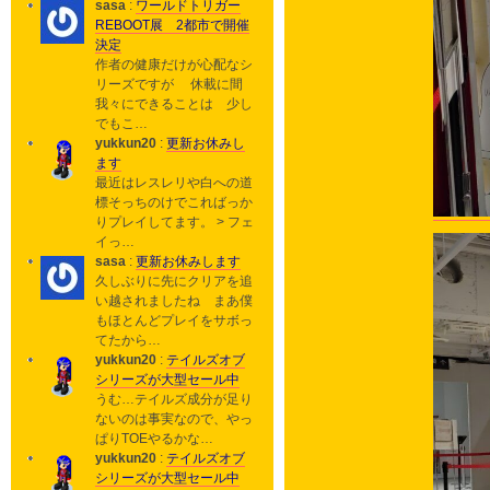
sasa
:
ワールドトリガー
REBOOT展 2都市で開催
決定
作者の健康だけが心配なシ
リーズですが 休載に間
我々にできることは 少し
でもこ…
yukkun20
:
更新お休みし
ます
最近はレスレリや白への道
標そっちのけでこればっか
りプレイしてます。 > フェ
イっ…
sasa
:
更新お休みします
久しぶりに先にクリアを追
い越されましたね まあ僕
もほとんどプレイをサボっ
てたから…
yukkun20
:
テイルズオブ
シリーズが大型セール中
うむ…テイルズ成分が足り
ないのは事実なので、やっ
ぱりTOEやるかな…
yukkun20
:
テイルズオブ
シリーズが大型セール中