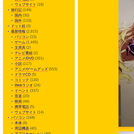
ウェブサイト
(18)
旅行記
(149)
国内
(30)
国外
(110)
ドット絵
(3)
最新情報
(2,915)
パソコン
(15)
ゲーム
(1,445)
文房具
(2)
テレビ番組
(2)
アニメ/DVD
(301)
小説
(117)
アニメ/ゲームグッズ
(553)
ドラマCD
(5)
コミック
(130)
Webラジオ
(24)
イベント
(337)
音楽
(20)
映画
(48)
携帯電話
(5)
ウェブサイト
(14)
パソコン
(168)
本体
(9)
周辺機器
(40)
アプリケーション
(40)