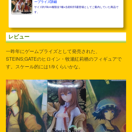
ープライズ詳細
サイズ約18cm種類全1種※当初6月5週登場としてご案内していた商品で
す。
レビュー
一昨年にゲームプライズとして発売された、
STEINS;GATEのヒロイン・牧瀬紅莉栖のフィギュアで
す。スケール的には1/9くらいかな。