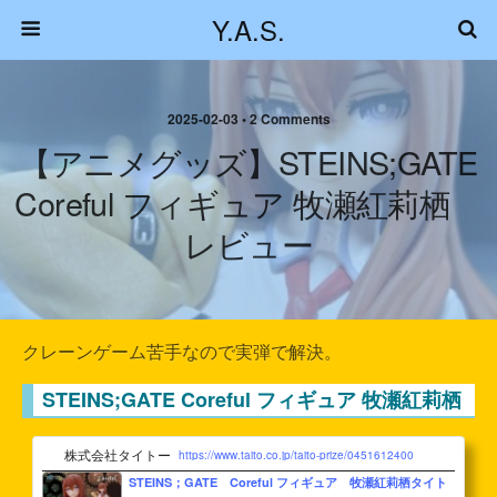
Y.A.S.
2025-02-03 • 2 Comments
【アニメグッズ】STEINS;GATE
Coreful フィギュア 牧瀬紅莉栖
レビュー
クレーンゲーム苦手なので実弾で解決。
STEINS;GATE Coreful フィギュア 牧瀬紅莉栖
株式会社タイトー
https://www.taito.co.jp/taito-prize/0451612400
STEINS；GATE Coreful フィギュア 牧瀬紅莉栖タイト