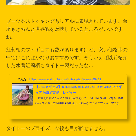
ブーツやストッキングもリアルに表現されています。台
座もきちんと世界観を反映しているところがいいです
ね。
紅莉栖のフィギュアも数がありますけど、安い価格帯の
中ではこれはかなりおすすめです。そういえば以前紹介
した水着紅莉栖もタイトー製だったな…
Y.A.S.
https://www.yukkun20.com/index.php/review/55498
【アニメグッズ】STEINS;GATE Aqua Float Girls フィギ
ュア 牧瀬紅莉栖 レビュー
一度気を許すとどんどん増えるのであった…STEINS;GATE Aqua Float
Girls フィギュア 牧瀬紅莉栖レビュー助手がプライズフィギュアになり
ました。プライズフィギュアって一昔前まではクオリティに難あり…と
いう感じでしたけど、最近のはすごいですね。まあyukkun20はゲーセン
とかあまり言ったことがない人間なので、こちらはAmazonで購入しま
した。公式水着を来て浮き輪に乗った紅莉栖のフィギュアですね。以前
タイトーのプライズ、今後も目が離せません。
言ったとおりyukkun20は紅莉栖のフィギュアを厳選して購入している
（つもり）なのですが、これは表情もいいしデザインも秀逸...