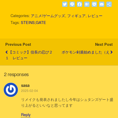
T
L
F
H
P
E
共
w
i
a
a
o
m
有
i
n
c
t
c
a
Categories:
アニメ/ゲームグッズ
,
フィギュア
,
レビュー
t
e
e
e
k
i
Tags:
STEINS;GATE
t
b
n
e
l
e
o
a
t
r
o
k
Previous Post
Next Post
【コミック】信長の忍び２
ポケモン剣盾始めました（え
１ レビュー
2 responses
sasa
2025-02-04
リメイクも発表されましたし今年はシュタンズゲート盛
り上がるといいなと思ってます
Reply