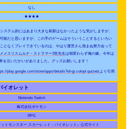
なし
★★★★
はシステム的にはあまり大きな刷新はなかったような気がしますが、
可能だと思いますが、この手のゲームはそういうことするといろい
ことなくプレイできているのは、やはり運営さん弛まぬ努力会って
メメスリスムルナ・ストラマー3世先生
は相変わらず俺の嫁。今年は
投票券を注いだかいがありました。グッズお願いします！
tps://play.google.com/store/apps/details?id=jp.colopl.quizwiz
より引用
バイオレット
Nintendo Switch
株式会社ポケモン
RPG
ポケットモンスター スカーレット・バイオレット』公式サイト