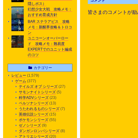
コメント
隠しボス）
幻想少女大戦 攻略メモ：
皆さまのコメントが励
おすすめ育成方針
BAR ステラアビス 攻略
メモ：新醒界攻略＆トロコ
ン
ユニコーンオーバーロー
ド 攻略メモ：難易度
EXPERTでのユニット編成
のコツ
カテゴリー
レビュー
(1,579)
ゲーム
(377)
テイルズ オブ シリーズ
(27)
サモンナイトシリーズ
(5)
科学ADVシリーズ
(23)
ペルソナシリーズ
(13)
うたわれるものシリーズ
(7)
英雄伝説シリーズ
(15)
ポケモンシリーズ
(55)
ゼノシリーズ
(9)
ダンガンロンパシリーズ
(8)
アトリエシリーズ
(20)