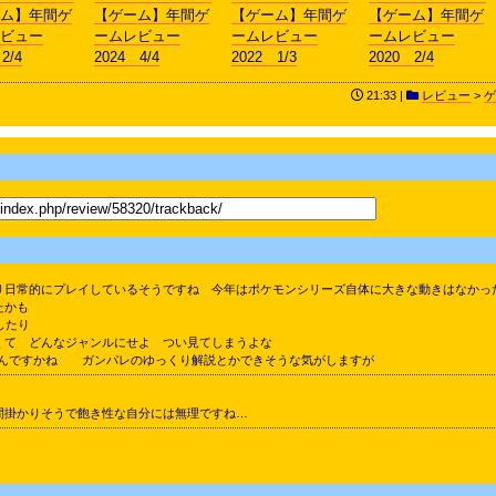
ム】年間ゲ
【ゲーム】年間ゲ
【ゲーム】年間ゲ
【ゲーム】年間ゲ
ビュー
ームレビュー
ームレビュー
ームレビュー
2/4
2024 4/4
2022 1/3
2020 2/4
21:33 |
レビュー
>
ゲ
日常的にプレイしているそうですね 今年はポケモンシリーズ自体に大きな動きはなかっ
たかも
したり
くて どんなジャンルにせよ つい見てしまうよな
らないんですかね ガンパレのゆっくり解説とかできそうな気がしますが
間掛かりそうで飽き性な自分には無理ですね…