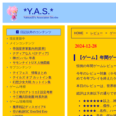
*Y.A.S.*
Yukkun20's Association Secrète
日記以外のコンテンツ
HOME
>
レビュー
>
ゲー
現在更新中
メインコンテンツ
2024-12-28
帝国星界軍案内所[星界]
ナディアな人々[ナディア]
【ゲーム】年間ゲーム
榊ガンパレ 年表
サモンナイトU:X 人物図鑑
恒例の年間ゲームレビュー
サブコンテンツ
テイフェス 情報まとめ
今年のレビュー対象（※
テイルズ オブ カットイン集
めて今年プレイを終えたゲ
幻想少女大戦 カットイン集
本日のレビューは、世界樹
ゲーム/考察
ライザのアトリエ2 設定考察
総評は大体以下の通りで
十三機兵防衛圏 時系列表
★★★★★★以上…神
ゲーム/攻略情報
★★★★★…傑作。
魔界戦記ディスガイア4
★★★★…名作。ハ
空の軌跡SC Evo/3rd Evo
★★★…良作。何か