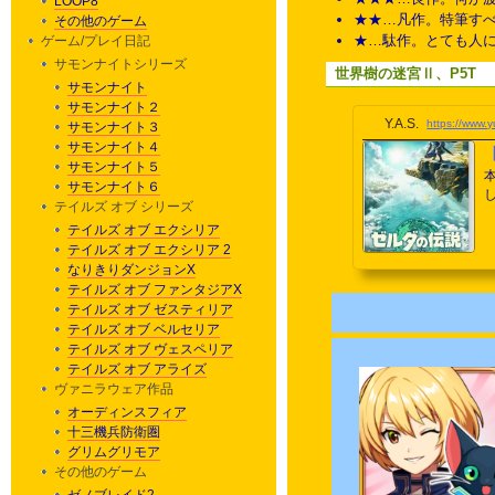
LOOP8
★★…凡作。特筆す
その他のゲーム
★…駄作。とても人
ゲーム/プレイ日記
サモンナイトシリーズ
世界樹の迷宮Ⅱ、P5T
サモンナイト
サモンナイト２
Y.A.S.
https://www.
サモンナイト３
サモンナイト４
サモンナイト５
サモンナイト６
テイルズ オブ シリーズ
テイルズ オブ エクシリア
テイルズ オブ エクシリア 2
なりきりダンジョンX
テイルズ オブ ファンタジアX
テイルズ オブ ゼスティリア
テイルズ オブ ベルセリア
テイルズ オブ ヴェスペリア
テイルズ オブ アライズ
ヴァニラウェア作品
オーディンスフィア
十三機兵防衛圏
グリムグリモア
その他のゲーム