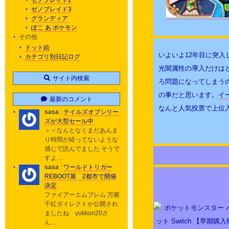
ゼノブレイド2
ゼノブレイド3
グランディア
ぽこ あ ポケモン
その他
ドット絵
いよいよ12年目に突
カテゴリ別日記ログ
光闇属性の導入だけは
サイト内検索
ろ問題になってしまう
の事だと思います。
イ
最新のコメント
なんと人気投票で上位入
sasa
:
テイルズオブシリー
ズが大型セール中
＞＞なんとなくまだあんま
り時間が経ってないような
感じで読んでました そうで
すよ…
sasa
:
ワールドトリガー
REBOOT展 2都市で開催
決定
ファイアーエムブレム 万紫
千紅ダイレクトが公開され
ましたね yukkun20さ
ん…