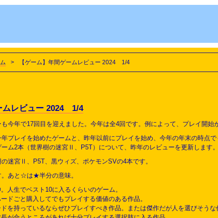
ム
>
【ゲーム】年間ゲームレビュー 2024 1/4
レビュー 2024 1/4
も今年で17回目を迎えました。今年は全4回です。例によって、プレイ開始
今年プレイを始めたゲームと、昨年以前にプレイを始め、今年の年末の時点で
ーム2本（世界樹の迷宮Ⅱ、P5T）について、昨年のレビューを更新します
の迷宮Ⅱ、P5T、黒ウィズ、ポケモンSVの4本です。
す。あと☆は★半分の意味。
。人生でベスト10に入るくらいのゲーム。
ハードごと購入してでもプレイする価値のある作品。
ードを持っているならぜひプレイすべき作品。または傑作だが人を選びそうな
波長が合うところがあれば十分プレイする選択肢に入る作品。