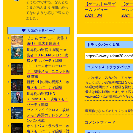
そうなのですね。なんとな
【ゲーム】年間ゲ
【ゲー
くまだあんまり時間が経っ
ームレビュー
ームレ
てないような感じで読んで
2024 3/4
2024 
ました。…
人気のあるページ
ぽこ あ ポケモン 街作り
編(1) 巨大倉庫造り
トラックバック URL
世界樹の迷宮Ⅲ 星海の来
訪者 HD REMASTER 攻
略メモ：パーティ編成
ユニコーンオーバーロー
コメント & トラックバック
ド 攻略メモ：ユニット編
成 前編
ポケモン スカバイ すっかり
新釈・剣の街の異邦人 攻
ちょうどいい充電期間にはなっ
略メモ：パーティ編成
>>暇な時間にプレイ動画を視聴
最近は解説動画のクオリティ高
世界樹の迷宮I HD
yuukun20さんが動画は作
REMASTER 攻略メモ：
パーティ編成
ゼノブレイドクロス 攻略
動画作りなんてめちゃくちゃ時
メモ：終焉のテレシア ワ
ンパン構成
コメントフィード
オクトパストラベラー 攻
略メモ：パーティ編成（対