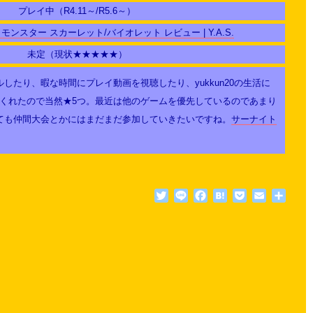
プレイ中（R4.11～/R5.6～）
ンスター スカーレット/バイオレット レビュー | Y.A.S.
未定（現状★★★★★）
たり、暇な時間にプレイ動画を視聴したり、yukkun20の生活に
くれたので当然★5つ。最近は他のゲームを優先しているのであまり
ても仲間大会とかにはまだまだ参加していきたいですね。
サーナイト
Twitter
Line
Facebook
Hatena
Pocket
Email
共
有