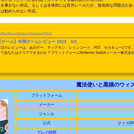
べき事がない作品。もしくは全体的には良作レベルだが、致命的な問題点があ
には勧められない作品。
yukkun20.com/index.php/review/55242
【ゲーム】年間ゲームレビュー 2023 3/3
本日のレビューは、あのゲー、ティアキン、レインコード、P5T、セカキュー2です
してあなたはクリアできるのか？プラットフォームNintendo Switchメーカー
た“あのゲー“ムたちを棒人間で作ってみたけれど、果たしてあなたはクリアできるのか
ゲー”ムたちを棒人間で作ってみたけれど、果たしてあなたはクリアできるのか？ レビュ
魔法使いと黒猫のウィ
プラットフォーム
メーカー
ジャンル
公式
クイズR
プレイ時間