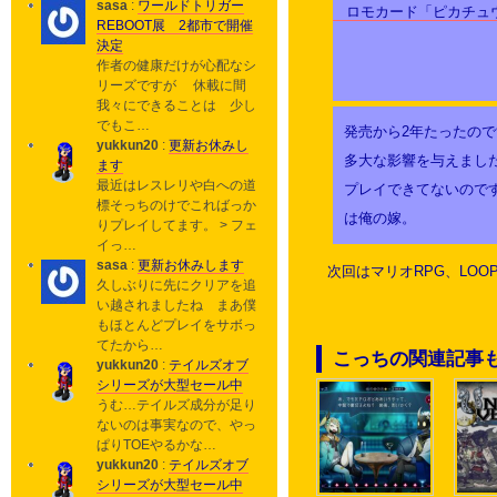
sasa
:
ワールドトリガー
REBOOT展 2都市で開催
決定
作者の健康だけが心配なシ
リーズですが 休載に間
我々にできることは 少し
でもこ…
発売から2年たったので
yukkun20
:
更新お休みし
多大な影響を与えまし
ます
最近はレスレリや白への道
プレイできてないので
標そっちのけでこればっか
は俺の嫁。
りプレイしてます。 > フェ
イっ…
sasa
:
更新お休みします
次回はマリオRPG、LO
久しぶりに先にクリアを追
い越されましたね まあ僕
もほとんどプレイをサボっ
てたから…
こっちの関連記事
yukkun20
:
テイルズオブ
シリーズが大型セール中
うむ…テイルズ成分が足り
ないのは事実なので、やっ
ぱりTOEやるかな…
yukkun20
:
テイルズオブ
シリーズが大型セール中