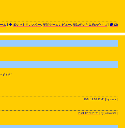
ーム
|
ポケットモンスター
,
年間ゲームレビュー
,
魔法使いと黒猫のウィズ
|
(2)
たですが
2024.12.28 22:44
| by sasa |
2024.12.29 23:11
| by yukkun20 |