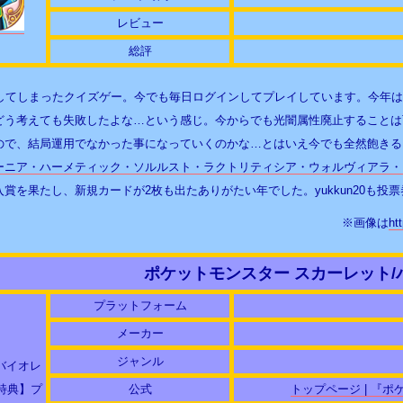
レビュー
総評
入してしまったクイズゲー。今でも毎日ログインしてプレイしています。今年
どう考えても失敗したよな…という感じ。今からでも光闇属性廃止することは
ので、結局運用でなかった事になっていくのかな…とはいえ今でも全然飽きる
ーニア・ハーメティック・ソルルスト・ラクトリティシア・ウォルヴィアラ・
賞を果たし、新規カードが2枚も出たありがたい年でした。yukkun20も
※画像は
ht
ポケットモンスター スカーレット/
プラットフォーム
メーカー
ジャンル
公式
トップページ | 『