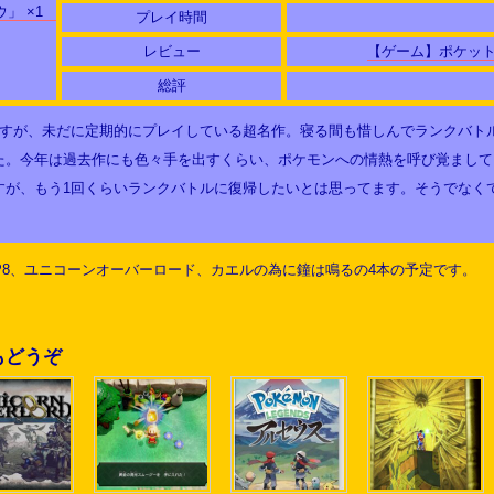
プレイ時間
レビュー
【ゲーム】ポケットモ
総評
すが、未だに定期的にプレイしている超名作。寝る間も惜しんでランクバトルし
た。今年は過去作にも色々手を出すくらい、ポケモンへの情熱を呼び覚まして
すが、もう1回くらいランクバトルに復帰したいとは思ってます。そうでなく
OP8、ユニコーンオーバーロード、カエルの為に鐘は鳴るの4本の予定です。
もどうぞ