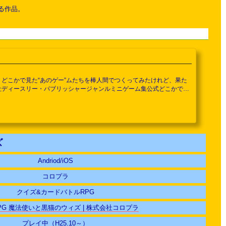
る作品。
。どこかで見た“あのゲー”ムたちを棒人間でつくってみたけれど、果た
株式会社ディースリー・パブリッシャージャンルミニゲーム集公式どこかで見
？プレイ時間10時間（R5.8）レビュー【ゲーム】どこかで見た”あの
...
ズ
Andriod/iOS
コロプラ
クイズ&カードバトルRPG
PG 魔法使いと黒猫のウィズ | 株式会社コロプラ
プレイ中（H25.10～）