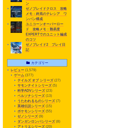
ン
ゼノブレイドクロス 攻略
メモ：終焉のテレシア ワ
ンパン構成
ユニコーンオーバーロー
ド 攻略メモ：難易度
EXPERTでのユニット編成
のコツ
ゼノブレイド2 プレイ日
記
カテゴリー
レビュー
(1,579)
ゲーム
(377)
テイルズ オブ シリーズ
(27)
サモンナイトシリーズ
(5)
科学ADVシリーズ
(23)
ペルソナシリーズ
(13)
うたわれるものシリーズ
(7)
英雄伝説シリーズ
(15)
ポケモンシリーズ
(55)
ゼノシリーズ
(9)
ダンガンロンパシリーズ
(8)
アトリエシリーズ
(20)