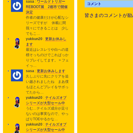
sasa
:
ワールドトリガー
コメント
REBOOT展 2都市で開催
決定
皆さまのコメントが励
作者の健康だけが心配なシ
リーズですが 休載に間
我々にできることは 少し
でもこ…
yukkun20
:
更新お休みし
ます
最近はレスレリや白への道
標そっちのけでこればっか
りプレイしてます。 > フェ
イっ…
sasa
:
更新お休みします
久しぶりに先にクリアを追
い越されましたね まあ僕
もほとんどプレイをサボっ
てたから…
yukkun20
:
テイルズオブ
シリーズが大型セール中
うむ…テイルズ成分が足り
ないのは事実なので、やっ
ぱりTOEやるかな…
yukkun20
:
テイルズオブ
シリーズが大型セール中