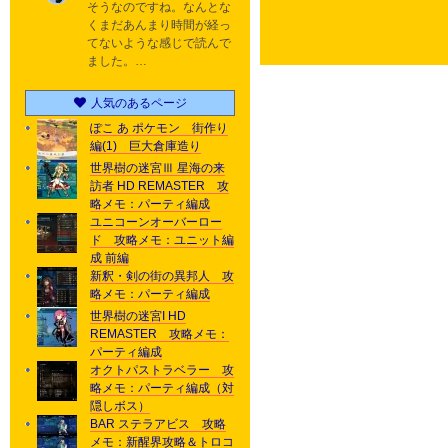
そうなのですね。なんとな
くまだあんまり時間が経っ
てないような感じで読んで
ました。…
人気のあるページ
ぽこ あ ポケモン 街作り
編(1) 巨大倉庫造り
世界樹の迷宮Ⅲ 星海の来
訪者 HD REMASTER 攻
略メモ：パーティ編成
ユニコーンオーバーロー
ド 攻略メモ：ユニット編
成 前編
新釈・剣の街の異邦人 攻
略メモ：パーティ編成
世界樹の迷宮I HD
REMASTER 攻略メモ：
パーティ編成
オクトパストラベラー 攻
略メモ：パーティ編成（対
隠しボス）
BAR ステラアビス 攻略
メモ：新醒界攻略＆トロコ