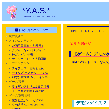
*Y.A.S.*
Yukkun20's Association Secrète
日記以外のコンテンツ
HOME
>
レビュー
>
ゲー
現在更新中
メインコンテンツ
2017-06-07
帝国星界軍案内所[星界]
ナディアな人々[ナディア]
【ゲーム】デモン
榊ガンパレ 年表
サモンナイトU:X 人物図鑑
DRPGのストーリーなん
サブコンテンツ
テイフェス 情報まとめ
テイルズ オブ カットイン集
幻想少女大戦 カットイン集
ゲーム/考察
ライザのアトリエ2 設定考察
十三機兵防衛圏 時系列表
ゲーム/攻略情報
魔界戦記ディスガイア4
デモンゲイズ２
空の軌跡SC Evo/3rd Evo