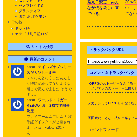
ゼノブレイド2
発売日変更 みん
20％
ゼノブレイド3
なが僕を殺しに来
中 ま
グランディア
ている。
てない
ぽこ あ ポケモン
その他
ドット絵
カテゴリ別日記ログ
サイト内検索
トラックバック URL
最新のコメント
sasa
:
テイルズオブシリー
ズが大型セール中
コメント & トラックバック
＞＞なんとなくまだあんま
り時間が経ってないような
>DRPGのストーリーなんて飾り
メガテンのストーリーは飾りじゃ
感じで読んでました そうで
すよ…
sasa
:
ワールドトリガー
メガテンってDRPGじゃなくな
REBOOT展 2都市で開催
決定
ファイアーエムブレム 万紫
画面観たことない人の言葉よ？
千紅ダイレクトが公開され
ましたね yukkun20さ
コメントフィード
ん…