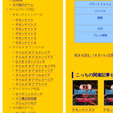
LOOP8
プラットフォーム
その他のゲーム
ゲーム/プレイ日記
ジャンル
サモンナイトシリーズ
価格
サモンナイト
サモンナイト２
公式
サモンナイト３
サモンナイト４
プレイ時間
サモンナイト５
サモンナイト６
テイルズ オブ シリーズ
テイルズ オブ エクシリア
続きを読む（ネタバレ注意
テイルズ オブ エクシリア 2
なりきりダンジョンX
テイルズ オブ ファンタジアX
テイルズ オブ ゼスティリア
こっちの関連記事
テイルズ オブ ベルセリア
テイルズ オブ ヴェスペリア
テイルズ オブ アライズ
ヴァニラウェア作品
オーディンスフィア
十三機兵防衛圏
グリムグリモア
その他のゲーム
デモンゲイズ２
デモン