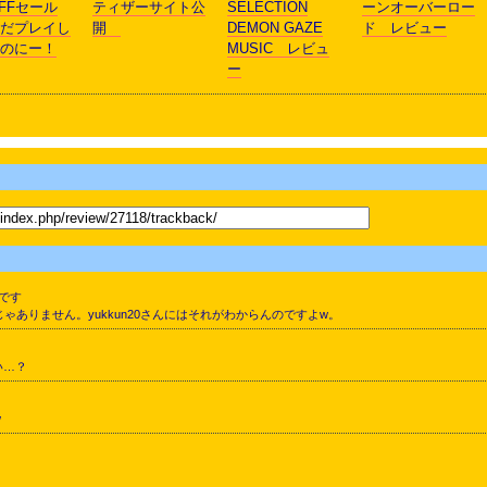
OFFセール
ティザーサイト公
SELECTION
ーンオーバーロー
だプレイし
開
DEMON GAZE
ド レビュー
のにー！
MUSIC レビュ
ー
です
ありません。yukkun20さんにはそれがわからんのですよw。
い…？
w