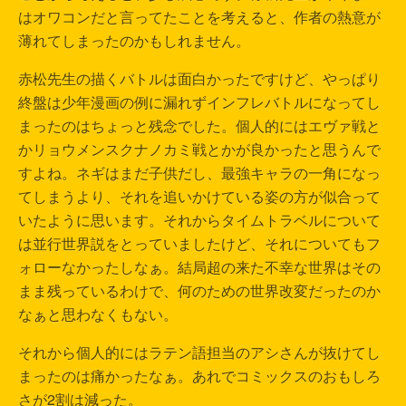
はオワコンだと言ってたことを考えると、作者の熱意が
薄れてしまったのかもしれません。
赤松先生の描くバトルは面白かったですけど、やっぱり
終盤は少年漫画の例に漏れずインフレバトルになってし
まったのはちょっと残念でした。個人的にはエヴァ戦と
かリョウメンスクナノカミ戦とかが良かったと思うんで
すよね。ネギはまだ子供だし、最強キャラの一角になっ
てしまうより、それを追いかけている姿の方が似合って
いたように思います。それからタイムトラベルについて
は並行世界説をとっていましたけど、それについてもフ
ォローなかったしなぁ。結局超の来た不幸な世界はその
まま残っているわけで、何のための世界改変だったのか
なぁと思わなくもない。
それから個人的にはラテン語担当のアシさんが抜けてし
まったのは痛かったなぁ。あれでコミックスのおもしろ
さが2割は減った。