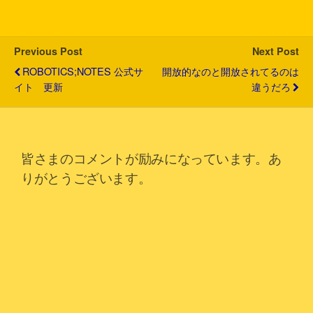
t
b
n
e
l
e
o
a
t
r
o
k
Previous Post
Next Post
ROBOTICS;NOTES 公式サ
開放的なのと開放されてるのは
イト 更新
違うだろ
皆さまのコメントが励みになっています。あ
りがとうございます。