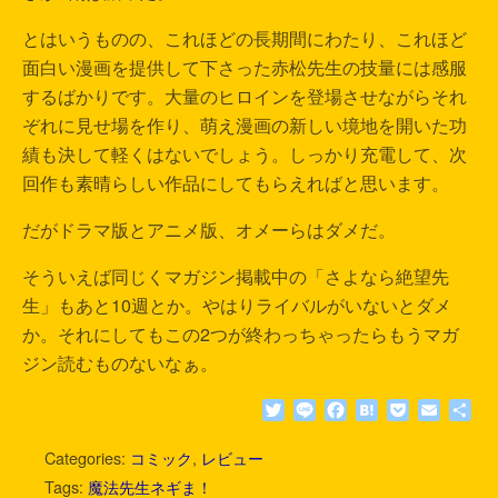
とはいうものの、これほどの長期間にわたり、これほど
面白い漫画を提供して下さった赤松先生の技量には感服
するばかりです。大量のヒロインを登場させながらそれ
ぞれに見せ場を作り、萌え漫画の新しい境地を開いた功
績も決して軽くはないでしょう。しっかり充電して、次
回作も素晴らしい作品にしてもらえればと思います。
だがドラマ版とアニメ版、オメーらはダメだ。
そういえば同じくマガジン掲載中の「さよなら絶望先
生」もあと10週とか。やはりライバルがいないとダメ
か。それにしてもこの2つが終わっちゃったらもうマガ
ジン読むものないなぁ。
T
L
F
H
P
E
共
w
i
a
a
o
m
有
i
n
c
t
c
a
Categories:
コミック
,
レビュー
t
e
e
e
k
i
Tags:
魔法先生ネギま！