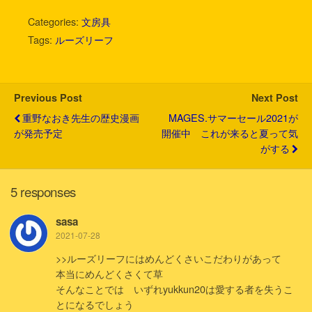
w
i
a
a
o
m
有
i
n
c
t
c
a
Categories:
文房具
t
e
e
e
k
i
Tags:
ルーズリーフ
t
b
n
e
l
e
o
a
t
r
o
k
Previous Post
Next Post
重野なおき先生の歴史漫画
MAGES.サマーセール2021が
が発売予定
開催中 これが来ると夏って気
がする
5 responses
sasa
2021-07-28
>>ルーズリーフにはめんどくさいこだわりがあって
本当にめんどくさくて草
そんなことでは いずれyukkun20は愛する者を失うこ
とになるでしょう