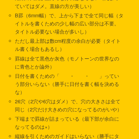
ていてはダメ。直線の方が美しい）
B罫（6mm幅）で、上から下まで全て同じ幅（タ
イトルを書くための少し幅の広い部分は不要。
タイトル必要ない場合が多いし）
ただし最上部は数cm程度の余白が必要（タイト
ル書く場合もあるし）
罫線は全て黒色か灰色（モノトーンの世界なの
に青色とか論外）
日付を書くための「 ・ ・ 」ってい
う部分いらない（勝手に日付を書く幅を決める
な）
26穴（2穴や6穴はダメ）で、穴の大きさは全て
同じ（2穴だけ大きめの穴になってるのがいや）
下端まで罫線が詰まっている（最下部が余白に
なってるのは×）
縦線を引くためのガイドはいらない（勝手にタ