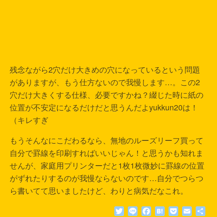
残念ながら2穴だけ大きめの穴になっているという問題
がありますが、もう仕方ないので我慢します…。この2
穴だけ大きくする仕様、必要ですかね？綴じた時に紙の
位置が不安定になるだけだと思うんだよyukkun20は！
（キレすぎ
もうそんなにこだわるなら、無地のルーズリーフ買って
自分で罫線を印刷すればいいじゃん！と思うかも知れま
せんが、家庭用プリンターだと1枚1枚微妙に罫線の位置
がずれたりするのが我慢ならないのです…自分でつらつ
ら書いてて思いましたけど、わりと病気だなこれ。
T
L
F
H
P
E
共