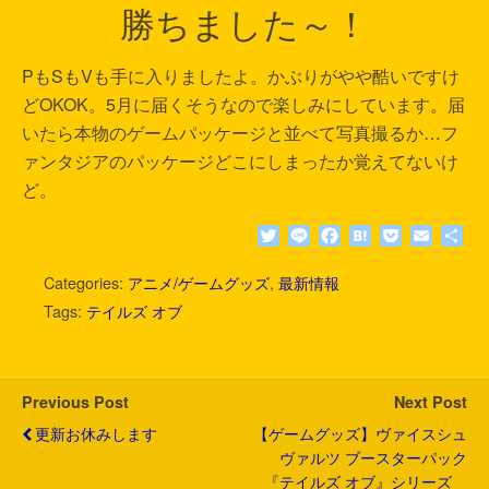
勝ちました～！
PもSもVも手に入りましたよ。かぶりがやや酷いですけ
どOKOK。5月に届くそうなので楽しみにしています。届
いたら本物のゲームパッケージと並べて写真撮るか…フ
ァンタジアのパッケージどこにしまったか覚えてないけ
ど。
T
L
F
H
P
E
共
w
i
a
a
o
m
有
i
n
c
t
c
a
Categories:
アニメ/ゲームグッズ
,
最新情報
t
e
e
e
k
i
Tags:
テイルズ オブ
t
b
n
e
l
e
o
a
t
r
o
k
Previous Post
Next Post
更新お休みします
【ゲームグッズ】ヴァイスシュ
ヴァルツ ブースターパック
『テイルズ オブ』シリーズ