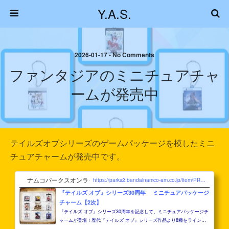
Y.A.S.
2026-01-17 • No Comments
ファンタジアのミニチュアチャ
ームが発売中
テイルズオブシリーズのゲームパッケージを模したミニ
チュアチャームが発売中です。
ナムコパークスオンラインストア
https://parks2.bandainamco-am.co.jp/item/PRE_A4582769846991.html
『テイルズ オブ』シリーズ30周年 ミニチュアパッケージ
チャーム【2次】
『テイルズ オブ』シリーズ30周年を記念して、ミニチュアパッケージチ
ャームが登場！歴代『テイルズ オブ』シリーズ作品より8種をラインナ
ップ！