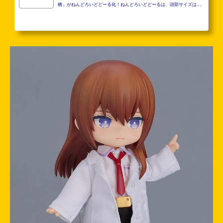
栖」がねんどろいどどーる化！ねんどろいどどーるは、頭部サイズはね
んどろいど、体のサイズは布のお洋服も着せやすい大きさの、豊富な可
動が楽しめる動かして楽しい手のひらサイズのアクションフィギュアで
す。ねんどろいどどーるになった牧瀬紅莉栖を是非お手元にお迎えくだ
さい。※肌の色味はキャラクターのオリジナルカラーを採用しています。
【セット内容】フィギュア本体白衣ネクタイ付きシャツホットパンツブ
ーツ（靴裏マグネット付）交換用手首一式専用台座（足...