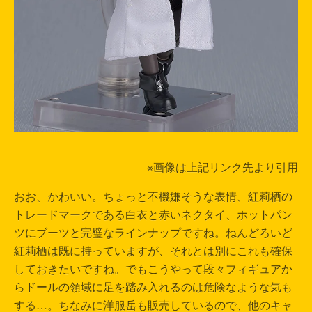
※画像は上記リンク先より引用
おお、かわいい。ちょっと不機嫌そうな表情、紅莉栖の
トレードマークである白衣と赤いネクタイ、ホットパン
ツにブーツと完璧なラインナップですね。ねんどろいど
紅莉栖は既に持っていますが、それとは別にこれも確保
しておきたいですね。でもこうやって段々フィギュアか
らドールの領域に足を踏み入れるのは危険なような気も
する…。ちなみに洋服岳も販売しているので、他のキャ