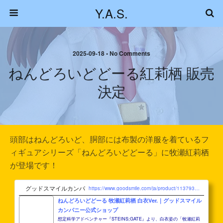
Y.A.S.
2025-09-18 • No Comments
ねんどろいどどーる紅莉栖 販売
決定
頭部はねんどろいど、胴部には布製の洋服を着ているフ
ィギュアシリーズ「ねんどろいどどーる」に牧瀬紅莉栖
が登場です！
グッドスマイルカンパニー公式ショップ
https://www.goodsmile.com/ja/product/1137932/ねんどろいどどーる+牧瀬紅莉栖+白衣Ver.
ねんどろいどどーる 牧瀬紅莉栖 白衣Ver.｜グッドスマイル
カンパニー公式ショップ
想定科学アドベンチャー『STEINS;GATE』より、白衣姿の「牧瀬紅莉