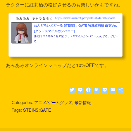
ラクターに紅莉栖の格好させるのも楽しいかもですね。
あみあみ [キャラ＆ホビー 本店]
https://www.amiami.jp/top/detail/detail?scode=FIGURE-191473
ねんどろいどどーる STEINS；GATE 牧瀬紅莉栖 白衣Ver.
[グッドスマイルカンパニー]
発売日:２６年０６月未定,グッドスマイルカンパニー,ねんどろいどどー
る,
あみあみオンラインショップだと10%OFFです。
T
L
F
H
P
E
共
w
i
a
a
o
m
有
i
n
c
t
c
a
Categories:
アニメ/ゲームグッズ
,
最新情報
t
e
e
e
k
i
Tags:
STEINS;GATE
t
b
n
e
l
e
o
a
t
r
o
k