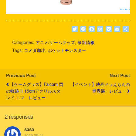
T
L
F
H
P
E
共
w
i
a
a
o
m
有
i
n
c
t
c
a
Categories:
アニメ/ゲームグッズ
,
最新情報
t
e
e
e
k
i
Tags:
コメダ珈琲
,
ポケットモンスター
t
b
n
e
l
e
o
a
t
r
o
k
Previous Post
Next Post
【ゲームグッズ】Falcom 閃
【イベント】映画ドラえもんの
の軌跡Ⅲ 15cmアクリルスタ
世界展 レビュー
ンド エマ レビュー
2 responses
sasa
2025-05-24