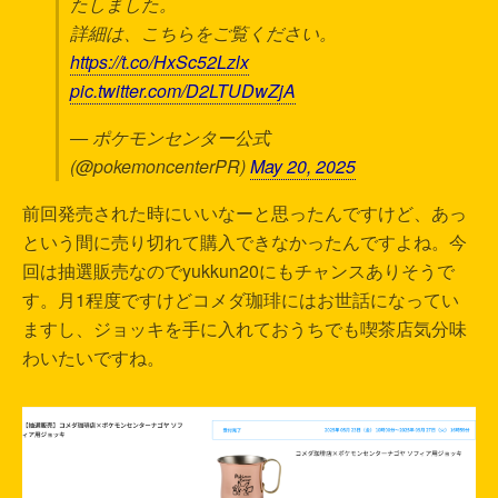
たしました。
詳細は、こちらをご覧ください。
https://t.co/HxSc52Lzlx
pic.twitter.com/D2LTUDwZjA
— ポケモンセンター公式
(@pokemoncenterPR)
May 20, 2025
前回発売された時にいいなーと思ったんですけど、あっ
という間に売り切れて購入できなかったんですよね。今
回は抽選販売なのでyukkun20にもチャンスありそうで
す。月1程度ですけどコメダ珈琲にはお世話になってい
ますし、ジョッキを手に入れておうちでも喫茶店気分味
わいたいですね。