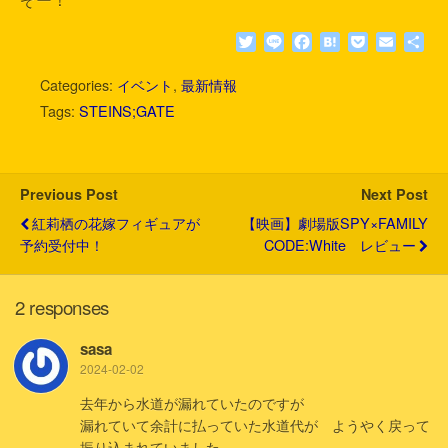
T
L
F
H
P
E
共
w
i
a
a
o
m
有
i
n
c
t
c
a
Categories:
イベント
,
最新情報
t
e
e
e
k
i
Tags:
STEINS;GATE
t
b
n
e
l
e
o
a
t
r
o
k
Previous Post
Next Post
紅莉栖の花嫁フィギュアが
【映画】劇場版SPY×FAMILY
予約受付中！
CODE:White レビュー
2 responses
sasa
2024-02-02
去年から水道が漏れていたのですが
漏れていて余計に払っていた水道代が ようやく戻って
振り込まれていました