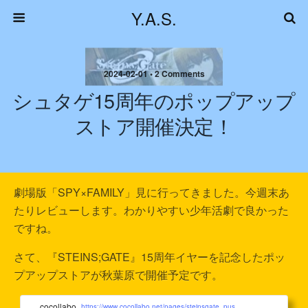
Y.A.S.
2024-02-01 • 2 Comments
シュタゲ15周年のポップアップ
ストア開催決定！
劇場版「SPY×FAMILY」見に行ってきました。今週末あ
たりレビューします。わかりやすい少年活劇で良かった
ですね。
さて、
『STEINS;GATE』15周年イヤーを記念したポッ
プアップストア
が秋葉原で開催予定です。
cocollabo
https://www.cocollabo.net/pages/steinsgate_pus