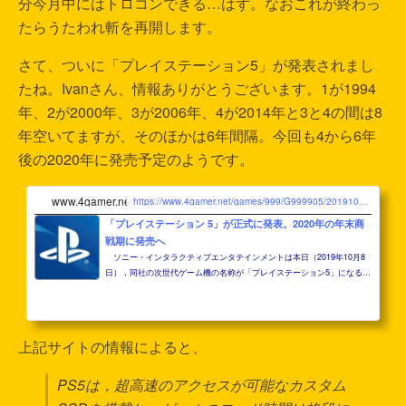
分今月中にはトロコンできる…はず。なおこれが終わっ
たらうたわれ斬を再開します。
さて、ついに「プレイステーション5」が発表されまし
たね。Ivanさん、情報ありがとうございます。1が1994
年、2が2000年、3が2006年、4が2014年と3と4の間は8
年空いてますが、そのほかは6年間隔。今回も4から6年
後の2020年に発売予定のようです。
www.4gamer.net
https://www.4gamer.net/games/999/G999905/20191008087/
「プレイステーション 5」が正式に発表。2020年の年末商
戦期に発売へ
ソニー・インタラクティブエンタテインメントは本日（2019年10月8
日），同社の次世代ゲーム機の名称が「プレイステーション5」になるこ
とを発表した。PS5は，2020年の年末商戦期に発売する予定とのこと。
上記サイトの情報によると、
PS5は，超高速のアクセスが可能なカスタム