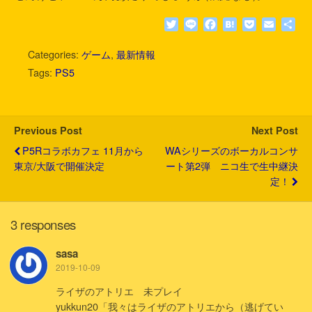
T
L
F
H
P
E
共
w
i
a
a
o
m
有
i
n
c
t
c
a
Categories:
ゲーム
,
最新情報
t
e
e
e
k
i
Tags:
PS5
t
b
n
e
l
e
o
a
t
r
o
k
Previous Post
Next Post
P5Rコラボカフェ 11月から
WAシリーズのボーカルコンサ
東京/大阪で開催決定
ート第2弾 ニコ生で生中継決
定！
3 responses
sasa
2019-10-09
ライザのアトリエ 未プレイ
yukkun20「我々はライザのアトリエから（逃げてい