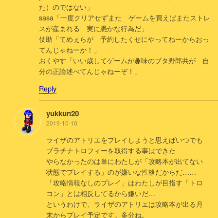
た）のではない」
sasa「一度クリアせずまた ゲームを買えばまたストレ
スが産まれる 実に愚かな行為だ」
仗助「てめぇらが 予約したくせにやってねーからおっ
てんじゃねーか！」
おくやす「いい歳してゲームが趣味のブタ野郎共が 自
分の正論述べてんじゃねーぞ！」
Reply
yukkun20
2019-10-10
ライザのアトリエをプレイしようと思えばいつでも
プラチナトロフィーを取得する事はできた
やらなかったのは単にわたしが「攻略本が出てない
状態でプレイする」のが嫌いな性格だからだ……
「攻略情報なしのプレイ」はわたしが目指す「トロ
コン」とは相反してるから嫌いだ…
というわけで、ライザのアトリエは攻略本が出る月
末からプレイ予定です。多分ね。