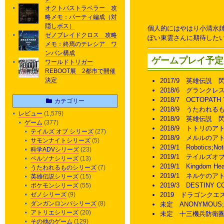
オクトパストラベラー 攻
略メモ：パーティ編成（対
隠しボス）
個人的にはやはり小清水
ゼノブレイドクロス 攻略
ぽい東雲さんに期待した
メモ：終焉のテレシア ワ
ンパン構成
ゲームプレイ予定
ワールドトリガー
REBOOT展 2都市で開催
決定
2017/9 英雄伝説 
2018/6 グランクレ
2018/7 OCTOPATH
カテゴリー
2018/9 うたわれるも
レビュー
(1,579)
2018/9 英雄伝説 
ゲーム
(377)
2018/9 トトリのアト
テイルズ オブ シリーズ
(27)
2018/9 メルルのアト
サモンナイトシリーズ
(5)
2019/1 Robotics;N
科学ADVシリーズ
(23)
2019/1 テイルズ
ペルソナシリーズ
(13)
2019/1 Kingdom H
うたわれるものシリーズ
(7)
2019/1 ネルケのア
英雄伝説シリーズ
(15)
2019/3 DESTINY 
ポケモンシリーズ
(55)
ゼノシリーズ
(9)
2019 ドラゴンクエス
ダンガンロンパシリーズ
(8)
未定 ANONYMOUS;
アトリエシリーズ
(20)
未定 十三機兵防衛圏 [
その他のゲーム
(129)