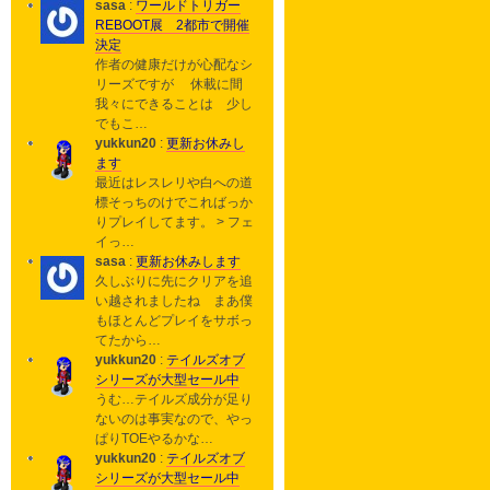
sasa
:
ワールドトリガー
REBOOT展 2都市で開催
決定
作者の健康だけが心配なシ
リーズですが 休載に間
我々にできることは 少し
でもこ…
yukkun20
:
更新お休みし
ます
最近はレスレリや白への道
標そっちのけでこればっか
りプレイしてます。 > フェ
イっ…
sasa
:
更新お休みします
久しぶりに先にクリアを追
い越されましたね まあ僕
もほとんどプレイをサボっ
てたから…
yukkun20
:
テイルズオブ
シリーズが大型セール中
うむ…テイルズ成分が足り
ないのは事実なので、やっ
ぱりTOEやるかな…
yukkun20
:
テイルズオブ
シリーズが大型セール中