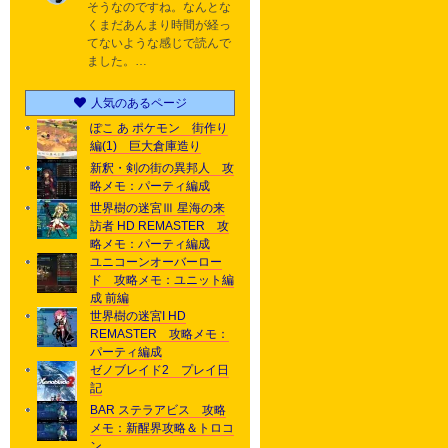
そうなのですね。なんとな
くまだあんまり時間が経っ
てないような感じで読んで
ました。…
人気のあるページ
ぽこ あ ポケモン 街作り
編(1) 巨大倉庫造り
新釈・剣の街の異邦人 攻
略メモ：パーティ編成
世界樹の迷宮Ⅲ 星海の来
訪者 HD REMASTER 攻
略メモ：パーティ編成
ユニコーンオーバーロー
ド 攻略メモ：ユニット編
成 前編
世界樹の迷宮I HD
REMASTER 攻略メモ：
パーティ編成
ゼノブレイド2 プレイ日
記
BAR ステラアビス 攻略
メモ：新醒界攻略＆トロコ
ン