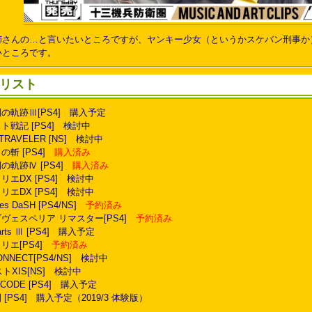
姉さんの…と言いたいところですが、ヤンキー少女（というかスケバン刑事か
いところです。
リスト
閃の軌跡Ⅲ[PS4] 購入予定
スト戦記 [PS4] 検討中
 TRAVELER [NS] 検討中
の斬 [PS4]
購入済み
閃の軌跡Ⅳ [PS4]
購入済み
リエDX [PS4] 検討中
リエDX [PS4] 検討中
otes DaSH [PS4/NS]
予約済み
オブヴェスペリア リマスター[PS4]
予約済み
earts Ⅲ [PS4] 購入予定
トリエ[PS4]
予約済み
CONNECT[PS4/NS] 検討中
トXIS[NS] 検討中
CODE [PS4] 購入予定
PS4] 購入予定（2019/3 体験版）