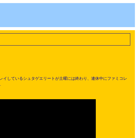
プレイしているシュタゲエリートが土曜には終わり、連休中にファミコレ
…