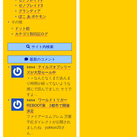
ゼノブレイド2
ゼノブレイド3
グランディア
ぽこ あ ポケモン
その他
ドット絵
カテゴリ別日記ログ
サイト内検索
最新のコメント
sasa
:
テイルズオブシリー
ズが大型セール中
＞＞なんとなくまだあんま
り時間が経ってないような
感じで読んでました そうで
すよ…
sasa
:
ワールドトリガー
REBOOT展 2都市で開催
決定
ファイアーエムブレム 万紫
千紅ダイレクトが公開され
ましたね yukkun20さ
ん…