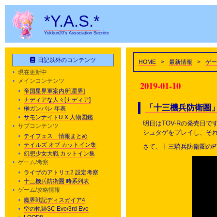
*Y.A.S.*
Yukkun20's Association Secrète
日記以外のコンテンツ
HOME
>
最新情報
>
ゲー
現在更新中
メインコンテンツ
2019-01-10
帝国星界軍案内所[星界]
ナディアな人々[ナディア]
「十三機兵防衛圏
榊ガンパレ 年表
サモンナイトU:X 人物図鑑
明日はTOV-Rの発売日
サブコンテンツ
シュタゲをプレイし、そ
テイフェス 情報まとめ
テイルズ オブ カットイン集
さて、十三騎兵防衛圏のP
幻想少女大戦 カットイン集
ゲーム/考察
ライザのアトリエ2 設定考察
十三機兵防衛圏 時系列表
ゲーム/攻略情報
魔界戦記ディスガイア4
空の軌跡SC Evo/3rd Evo