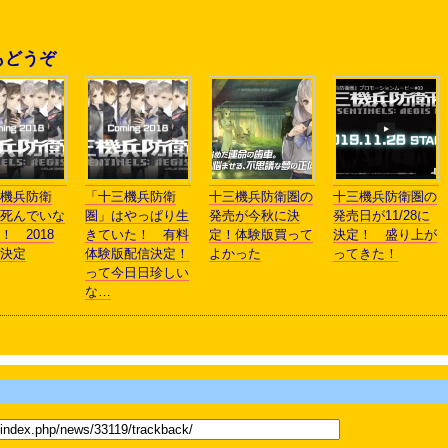
もどうぞ
機兵防衛
「十三機兵防衛
十三機兵防衛圏の
十三機兵防衛圏の
死んでいな
圏」はやっぱり生
発売が今秋に決
発売日が11/28に
！ 2018
きていた！ 有料
定！体験版買って
決定！ 盛り上が
決定
体験版配信決定！
よかった
ってきた！
って今日日珍しい
な…