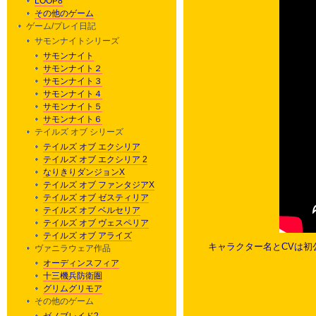
LOOP8
その他のゲーム
ゲーム/プレイ日記
サモンナイトシリーズ
サモンナイト
サモンナイト２
サモンナイト３
サモンナイト４
サモンナイト５
サモンナイト６
テイルズ オブ シリーズ
テイルズ オブ エクシリア
テイルズ オブ エクシリア 2
なりきりダンジョンX
テイルズ オブ ファンタジアX
テイルズ オブ ゼスティリア
テイルズ オブ ベルセリア
テイルズ オブ ヴェスペリア
テイルズ オブ アライズ
キャラクター名とCVは初
ヴァニラウェア作品
オーディンスフィア
十三機兵防衛圏
グリムグリモア
その他のゲーム