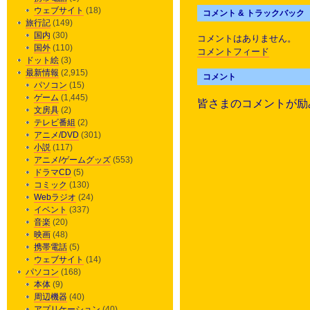
ウェブサイト
(18)
コメント & トラックバック
旅行記
(149)
国内
(30)
コメントはありません。
国外
(110)
コメントフィード
ドット絵
(3)
最新情報
(2,915)
コメント
パソコン
(15)
ゲーム
(1,445)
皆さまのコメントが励
文房具
(2)
テレビ番組
(2)
アニメ/DVD
(301)
小説
(117)
アニメ/ゲームグッズ
(553)
ドラマCD
(5)
コミック
(130)
Webラジオ
(24)
イベント
(337)
音楽
(20)
映画
(48)
携帯電話
(5)
ウェブサイト
(14)
パソコン
(168)
本体
(9)
周辺機器
(40)
アプリケーション
(40)