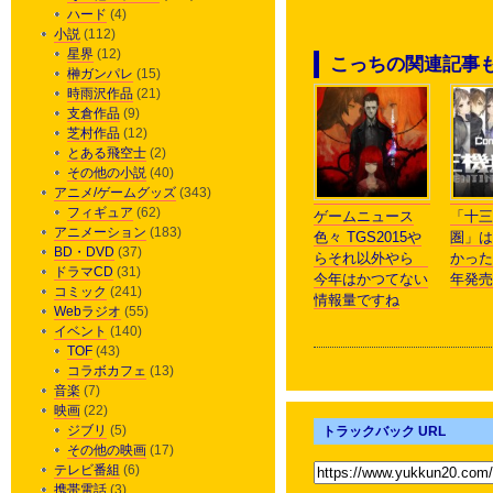
ハード
(4)
小説
(112)
星界
(12)
こっちの関連記事
榊ガンパレ
(15)
時雨沢作品
(21)
支倉作品
(9)
芝村作品
(12)
とある飛空士
(2)
その他の小説
(40)
アニメ/ゲームグッズ
(343)
フィギュア
(62)
ゲームニュース
「十三
アニメーション
(183)
色々 TGS2015や
圏」は
BD・DVD
(37)
らそれ以外やら
かった
ドラマCD
(31)
今年はかつてない
年発売
コミック
(241)
情報量ですね
Webラジオ
(55)
イベント
(140)
TOF
(43)
コラボカフェ
(13)
音楽
(7)
映画
(22)
ジブリ
(5)
トラックバック URL
その他の映画
(17)
テレビ番組
(6)
携帯電話
(3)