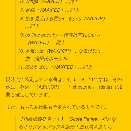
Wings（WA3ED）…同上
足跡（WAA:FED）…同上
空を見上げる君がいるから（WA4OP）
…同上
as time goes by ～僕等は忘れない～
（WA4ED）…同上
本気の嘘（WAXFOP）…なるけ氏作
曲、織田氏ボーカル
誰がために（WAXFED）…同上
現時点で確定している曲は、4、5、9、11ですね。その
他に「葬列」（A:FのOP）、「milestone」（新曲）の2
曲も確定しています。
また、もちろん物販も予定されているようです。
【物販情報発表ッ！】『Score Re;fire』初とな
るオリジナルグッズを販売！渡り鳥をあしら