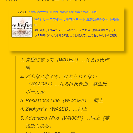
Y.A.S.
https://www.yukkun20.com/index.php/news/32329
WAシリーズのボーカルコンサート 追加公演チケット発売
中
先日紹介したWAコンサートのチケットですが、無事確保出来ました
ッ！10時になったら即予約しようと構えていたにもかかわらず居眠りし
てしまい（季節の変わり目だから仕方ないよね…）青くなりましたが、
普通にＳ席取れました。最近東京に行きすぎのような気がしますが、来
月も上京して楽しんでこようと思います。貯まったマイルを使えば交通
費はだいぶ節約出来るので助かってます。ちなみに現在（11/23 23:59）
青空に誓って（WA1ED）…なるけ氏作
でもチケットはまだ残っているようです。さて、どの曲が演奏されるん
でしょうね。2時間ということは15曲前後でしょうか。 青...
曲
どんなときでも、ひとりじゃない
（WA2OP1）…なるけ氏作曲、麻生氏
ボーカル
Resistance Line（WA2OP2）…同上
Zephyrs`s（WA2ED）…同上
Advanced Wind（WA3OP）…同上（英
語版もある）