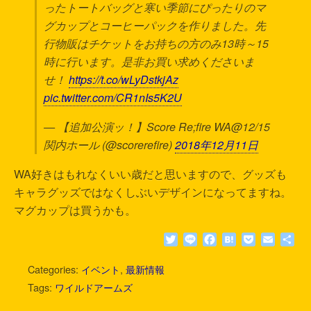
ったトートバッグと寒い季節にぴったりのマ
グカップとコーヒーパックを作りました。先
行物販はチケットをお持ちの方のみ13時～15
時に行います。是非お買い求めくださいま
せ！
https://t.co/wLyDstkjAz
pic.twitter.com/CR1nIs5K2U
— 【追加公演ッ！】Score Re;fire WA@12/15
関内ホール (@scorerefire)
2018年12月11日
WA好きはもれなくいい歳だと思いますので、グッズも
キャラグッズではなくしぶいデザインになってますね。
マグカップは買うかも。
T
L
F
H
P
E
共
w
i
a
a
o
m
有
i
n
c
t
c
a
Categories:
イベント
,
最新情報
t
e
e
e
k
i
Tags:
ワイルドアームズ
t
b
n
e
l
e
o
a
t