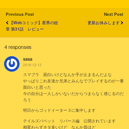
r
o
k
Previous Post
Next Post
【Webコミック】星界の紋
更新お休みします
章 第31話 レビュー
4 responses
sasa
2018-12-12
スマブラ 面白いけどなんか手が止まるんだよな
やっぱりこれ友達か兄弟とみんなでプレイするのが一番
面白いと思った
今の自分は一人しかいないだからつまらなく感じるのだ
ろう
明日からゴッドイーター３に集中します
テイルズパペット リバース編 公開されています
相変わらずネタ多いけど なんか昔ほど