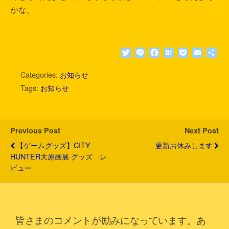
かな。
T
L
F
H
P
E
共
w
i
a
a
o
m
有
i
n
c
t
c
a
Categories:
お知らせ
t
e
e
e
k
i
Tags:
お知らせ
t
b
n
e
l
e
o
a
t
r
o
k
Previous Post
Next Post
【ゲームグッズ】CITY
更新お休みします
HUNTER大原画展 グッズ レ
ビュー
皆さまのコメントが励みになっています。あ