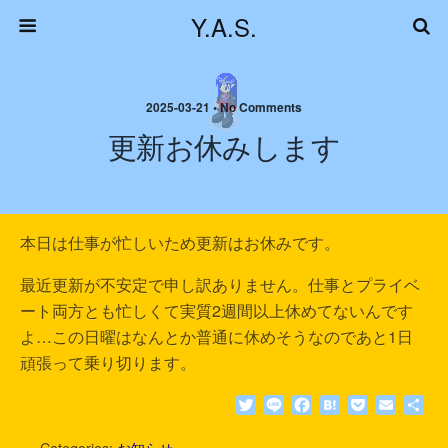
Y.A.S.
2025-03-21 • No Comments
更新お休みします
本日は仕事が忙しいため更新はお休みです。
最近更新が不安定で申し訳ありません。仕事とプライベ
ート両方とも忙しくて実質2週間以上休めてないんです
よ…この日曜はなんとか普通に休めそうなのであと1日
頑張って乗り切ります。
T
L
F
H
P
E
共
w
i
a
a
o
m
有
i
n
c
t
c
a
Categories:
お知らせ