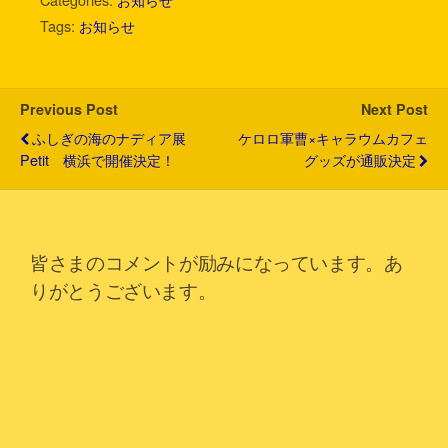
t
e
e
e
k
i
Tags:
お知らせ
t
b
n
e
l
e
o
a
t
r
o
k
Previous Post
Next Post
ふしぎの海のナディア展
ケロロ軍曹×キャラウムカフェ
Petit 横浜で開催決定！
グッズが通販決定
皆さまのコメントが励みになっています。あ
りがとうございます。