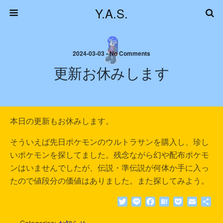
Y.A.S.
2024-03-03 • No Comments
更新お休みします
本日の更新もお休みします。
そういえば先日ポケモンのウルトラサンを購入し、珍し
いポケモンを探してました。残念ながら幻や配布ポケモ
ンはいませんでしたが、伝説・準伝説が何体か手に入っ
たので値段分の価値はありました。また探してみよう。
T
L
F
H
P
E
共
w
i
a
a
o
m
有
i
n
c
t
c
a
Categories:
お知らせ