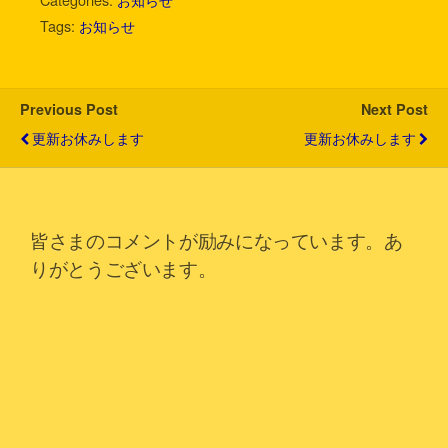
t
e
e
e
k
i
Tags:
お知らせ
t
b
n
e
l
e
o
a
t
r
o
k
Previous Post
Next Post
更新お休みします
更新お休みします
皆さまのコメントが励みになっています。あ
りがとうございます。