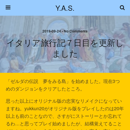
Y.A.S.
2019-09-24 • No Comments
イタリア旅行記７日目を更新し
ました
「ゼルダの伝説 夢をみる島」を始めました。現在3つ
めのダンジョンをクリアしたところ。
思った以上にオリジナル版の忠実なリメイクになってい
ますね。yukkun20がオリジナル版をプレイしたのは20年
以上も前のことなので、さすがにストーリーとか忘れて
るわ…と思ってプレイ始めましたが、結構覚えてること