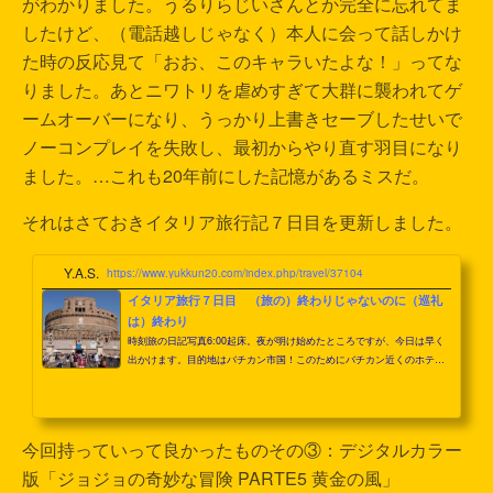
がわかりました。うるりらじいさんとか完全に忘れてま
したけど、（電話越しじゃなく）本人に会って話しかけ
た時の反応見て「おお、このキャラいたよな！」ってな
りました。あとニワトリを虐めすぎて大群に襲われてゲ
ームオーバーになり、うっかり上書きセーブしたせいで
ノーコンプレイを失敗し、最初からやり直す羽目になり
ました。…これも20年前にした記憶があるミスだ。
それはさておきイタリア旅行記７日目を更新しました。
Y.A.S.
https://www.yukkun20.com/index.php/travel/37104
イタリア旅行７日目 （旅の）終わりじゃないのに（巡礼
は）終わり
時刻旅の日記写真6:00起床。夜が明け始めたところですが、今日は早く
出かけます。目的地はバチカン市国！このためにバチカン近くのホテル
を予約しましたからね。なお外国扱いですが、ローマから入国するのに
パスポートは不要です。 7:00バチカン美術館歴代法王の収集したコレク
ションを楽しめる美術館です。9時開館なのですが、激烈に混むらしいの
で、開館約1時間前には入れるツアーに応募しました。おかげでほぼ1番
今回持っていって良かったものその③：デジタルカラー
乗りに近いタイミングで入ることができました。日本語のオーディオガ
イドもありますし、半日かけてじっくり見たい...
版「ジョジョの奇妙な冒険 PARTE5 黄金の風」