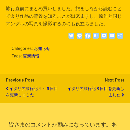
旅行直前にまとめ買いしました。旅をしながら読むこと
でより作品の背景を知ることが出来ますし、原作と同じ
アングルの写真を撮影するのにも役立ちました。
T
L
F
H
P
E
共
w
i
a
a
o
m
有
i
n
c
t
c
a
Categories:
お知らせ
t
e
e
e
k
i
Tags:
更新情報
t
b
n
e
l
e
o
a
t
r
o
k
Previous Post
Next Post
イタリア旅行記４～６日目
イタリア旅行記８日目を更新し
を更新しました
ました
皆さまのコメントが励みになっています。あ