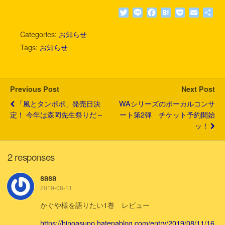
T
L
F
H
P
E
共
w
i
a
a
o
m
有
i
n
c
t
c
a
Categories:
お知らせ
t
e
e
e
k
i
Tags:
お知らせ
t
b
n
e
l
e
o
a
t
r
o
k
Previous Post
Next Post
「風とタンポポ」発売日決
WAシリーズのボーカルコンサ
定！ 今年は森岡先生祭りだ～
ート第2弾 チケット予約開始
ッ！
2 responses
sasa
2019-08-11
かぐや様を語りたい1巻 レビュー
https://hinoasuno.hatenablog.com/entry/2019/08/11/16