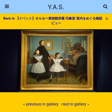
Y.A.S.
Back to 【イベント】オルセー美術館所蔵 印象派 室内をめぐる物語 レ
ビュー
« previous in gallery
next in gallery »