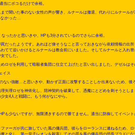
適当にボコるだけで余裕。
れまで聞いた事のない女性の声が響き、ルナールは撤退、代わりにルナールが
らなかった
…
くなったかと思いきや、HPも3分されているのでさらに余裕。
が罠だったようです。あれほど偉そうなこと言っておきながら依頼情報の出所
あわてて追いかけるとルナールは教会前にいました。そしてルナールと入れ替
少女でした。
ためロゼを利用して暗殺者集団に仕立て上げたと言い出しました。デゼルはそ
ェイス
のない強敵…と思いきや、動かず正面に攻撃することしか出来ないため、後
無理矢理ロゼを神依化し、陪神契約を破棄して、憑魔にとどめを刺そうとしま
の少女4人と戦闘に。もう何がなにやら。
HPも少ないですが、無限湧きするので勝てません。適当に防御してイベント
ラファーガが共に旅していた風の傭兵団。彼らをローランスに連ねるため、ロ
憑魔と化し、第一皇子レオンを殺害してその罪を風の傭兵団の団長ブラドにな