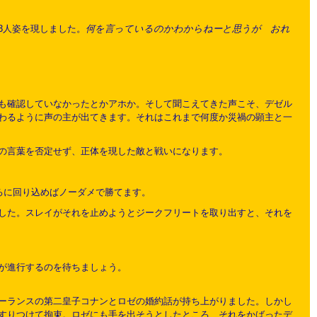
3人姿を現しました。
何を言っているのかわからねーと思うが おれ
も確認していなかったとかアホか。そして聞こえてきた声こそ、デゼル
わるように声の主が出てきます。それはこれまで何度か災禍の顕主と一
の言葉を否定せず、正体を現した敵と戦いになります。
ろに回り込めばノーダメで勝てます。
した。スレイがそれを止めようとジークフリートを取り出すと、それを
が進行するのを待ちましょう。
ーランスの第二皇子コナンとロゼの婚約話が持ち上がりました。しかし
すりつけて拘束。ロゼにも手を出そうとしたところ、それをかばったデ