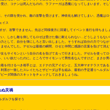
を受け、コナンは死んだものの、ラファーガは憑魔になってしまいます。そし
は、その隙を突かれ、敵の攻撃を受けます。神依化も解けてしまい、憑魔はロ
ェイス
すが、攻撃できません。先ほど同様後方に回避してイベント進行を待ちまし
ない、しかし敵を倒してもロゼは受けた傷に耐えられない…どうしようもない
の力として、自分を弾にしろと言い出しました。そうすれば自分の力でつなが
りませんでした。デゼルは最後の瞬間、ロゼと仲間に感謝の言葉を告げて消え
少女もサイモンという自分の名を告げて去って行きました。デゼルを使ってロ
ル、いい奴だったのに。ところでサイモンって男性名なんですけど、まさか男
決着を付けるべき相手とは、エドナの兄アイゼンと、五大神マオテラスである
。利害が一致したスレイたちとザビーダは手を組み、最初の予定通りヘルダル
ザビーダ関係のスキットをチェックしておきましょうね。
れぬ災禍
ルダルフを探そう