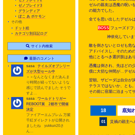
ゼノブレイド2
ゼルの親友は憑魔の呪い
ゼノブレイド3
の能力でした。
グランディア
ぽこ あ ポケモン
全てを思い出したデゼル
その他
BOSS
フューズドフ
ドット絵
カテゴリ別日記ログ
神依化していま
敵を倒さないとロゼも危
サイト内検索
アドバイスし、そのため
他にとるべき選択肢はあ
最新のコメント
憑魔は倒され、先ほどの
sasa
:
テイルズオブシリー
償に大切な仲間が…デゼ
ズが大型セール中
＞＞なんとなくまだあんま
翌朝。ザビーダは自分が
り時間が経ってないような
テラスではないか、とも
感じで読んでました そうで
その前に宿屋に泊まって
すよ…
sasa
:
ワールドトリガー
REBOOT展 2都市で開催
決定
18
底知
ファイアーエムブレム 万紫
千紅ダイレクトが公開され
01
災禍の顕主ヘ
ましたね yukkun20さ
ん…