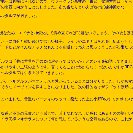
盆地へは直接は入れないので、ヴァーグラン森林の「東部 盆地方面口」から
ゴの南西に向かうことにしました。あの当たりといえば地の試練神殿かな…
ヘルダルフが居ました。
慢なため、エドナと神依化して責め立てれば問題ないでしょう。その後もほ
イたちに自分と戦い続けて欲しい様子。ライラやエドナはそれを止めようとし
ピードだとかそんなチャチなもんじゃあ断じてねえと思ってましたが幻術だっ
ダルフは「共に世界を元の姿に戻そうではないか」とスレイを勧誘してきまし
わかりやすい主張のようです。言ってることはわからなくはないんですがRP
りヘルダルフは引き上げていきました。
たが、ヘルダルフがマオテラスと繋がっていることは分かりました。しかもマ
てそうなメーヴィンを探すことになりました。次の目的地はザフゴット原野に
しまいました。貴重なパーティのツッコミ役だった上に小野Dのすてきボイス
目な弟と不良の兄貴という感じで、若干なれなれしい感じはあるものの割とい
ライラ同様マオテラスについて何か隠しているような空気もあるので、これか