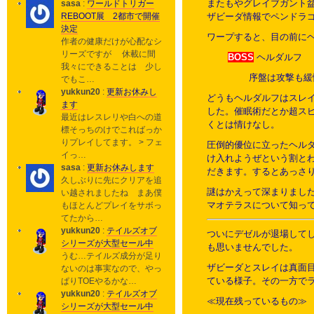
またもやグレイブガント
sasa
:
ワールドトリガー
REBOOT展 2都市で開催
ザビーダ情報でペンドラ
決定
ワープすると、目の前に
作者の健康だけが心配なシ
リーズですが 休載に間
BOSS
ヘルダルフ
我々にできることは 少し
序盤は攻撃も緩
でもこ…
yukkun20
:
更新お休みし
どうもヘルダルフはスレ
ます
した。催眠術だとか超ス
最近はレスレリや白への道
くとは情けなし。
標そっちのけでこればっか
りプレイしてます。 > フェ
圧倒的優位に立ったヘル
イっ…
け入れようぜという割と
sasa
:
更新お休みします
だきます。するとあっさ
久しぶりに先にクリアを追
謎はかえって深まりまし
い越されましたね まあ僕
マオテラスについて知っ
もほとんどプレイをサボっ
てたから…
yukkun20
:
テイルズオブ
ついにデゼルが退場して
シリーズが大型セール中
も思いませんでした。
うむ…テイルズ成分が足り
ザビーダとスレイは真面
ないのは事実なので、やっ
ている様子。その一方で
ぱりTOEやるかな…
yukkun20
:
テイルズオブ
≪現在残っているもの≫
シリーズが大型セール中