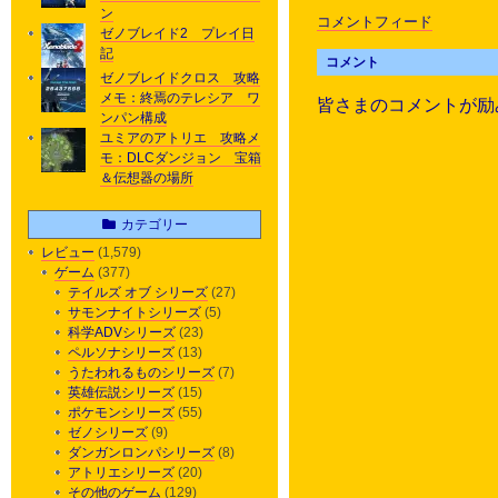
ン
コメントフィード
ゼノブレイド2 プレイ日
記
コメント
ゼノブレイドクロス 攻略
メモ：終焉のテレシア ワ
皆さまのコメントが励
ンパン構成
ユミアのアトリエ 攻略メ
モ：DLCダンジョン 宝箱
＆伝想器の場所
カテゴリー
レビュー
(1,579)
ゲーム
(377)
テイルズ オブ シリーズ
(27)
サモンナイトシリーズ
(5)
科学ADVシリーズ
(23)
ペルソナシリーズ
(13)
うたわれるものシリーズ
(7)
英雄伝説シリーズ
(15)
ポケモンシリーズ
(55)
ゼノシリーズ
(9)
ダンガンロンパシリーズ
(8)
アトリエシリーズ
(20)
その他のゲーム
(129)