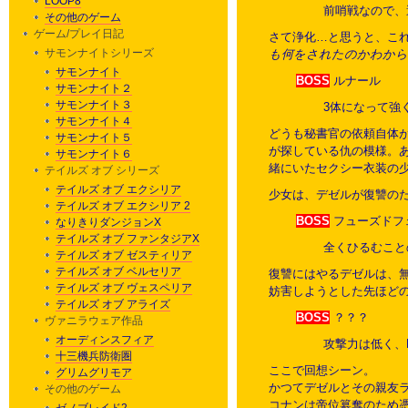
LOOP8
前哨戦なので、
その他のゲーム
ゲーム/プレイ日記
さて浄化…と思うと、こ
サモンナイトシリーズ
も何をされたのかわか
サモンナイト
BOSS
ルナール
サモンナイト２
サモンナイト３
3体になって強
サモンナイト４
どうも秘書官の依頼自体
サモンナイト５
が探している仇の模様。
サモンナイト６
緒にいたセクシー衣装の
テイルズ オブ シリーズ
テイルズ オブ エクシリア
少女は、デゼルが復讐の
テイルズ オブ エクシリア 2
BOSS
フューズドフ
なりきりダンジョンX
テイルズ オブ ファンタジアX
全くひるむこと
テイルズ オブ ゼスティリア
テイルズ オブ ベルセリア
復讐にはやるデゼルは、
テイルズ オブ ヴェスペリア
妨害しようとした先ほど
テイルズ オブ アライズ
BOSS
？？？
ヴァニラウェア作品
オーディンスフィア
攻撃力は低く、
十三機兵防衛圏
ここで回想シーン。
グリムグリモア
かつてデゼルとその親友
その他のゲーム
コナンは帝位簒奪のため