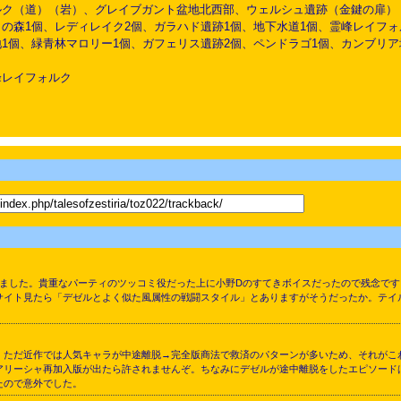
ルク（道）（岩）、グレイブガント盆地北西部、ウェルシュ遺跡（金鍵の扉）
の森1個、レディレイク2個、ガラハド遺跡1個、地下水道1個、霊峰レイフォ
1個、緑青林マロリー1個、ガフェリス遺跡2個、ペンドラゴ1個、カンブリア
峰レイフォルク
Zのネタバレあり】
いました。貴重なパーティのツッコミ役だった上に小野Dのすてきボイスだったので残念で
イト見たら「デゼルとよく似た風属性の戦闘スタイル」とありますがそうだったか。テイ
。ただ近作では人気キャラが中途離脱→完全版商法で救済のパターンが多いため、それがこ
アリーシャ再加入版が出たら許されませんぞ。ちなみにデゼルが途中離脱をしたエピソード
たので意外でした。