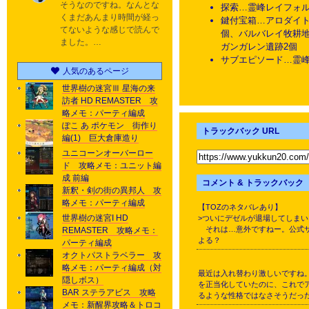
そうなのですね。なんとな
探索…霊峰レイフォ
くまだあんまり時間が経っ
鍵付宝箱…アロダイト
てないような感じで読んで
個、バルバレイ牧耕地
ました。…
ガンガレン遺跡2個
サブエピソード…霊
人気のあるページ
世界樹の迷宮Ⅲ 星海の来
訪者 HD REMASTER 攻
略メモ：パーティ編成
ぽこ あ ポケモン 街作り
トラックバック URL
編(1) 巨大倉庫造り
ユニコーンオーバーロー
ド 攻略メモ：ユニット編
成 前編
コメント & トラックバック
新釈・剣の街の異邦人 攻
略メモ：パーティ編成
【TO
世界樹の迷宮I HD
>ついにデゼルが退場してしま
それは…意外ですねー。公式サ
REMASTER 攻略メモ：
よる？
パーティ編成
オクトパストラベラー 攻
略メモ：パーティ編成（対
最近は入れ替わり激しいですね
隠しボス）
を正当化していたのに、これで
BAR ステラアビス 攻略
るような性格ではなさそうだっ
メモ：新醒界攻略＆トロコ