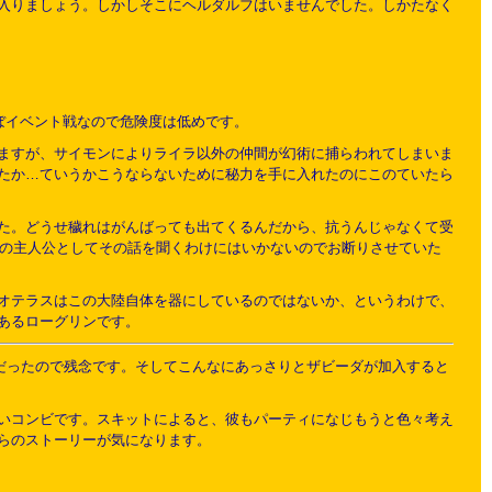
入りましょう。しかしそこにヘルダルフはいませんでした。しかたなく
ぼイベント戦なので危険度は低めです。
ますが、サイモンによりライラ以外の仲間が幻術に捕らわれてしまいま
たか…ていうかこうならないために秘力を手に入れたのにこのていたら
た。どうせ穢れはがんばっても出てくるんだから、抗うんじゃなくて受
Gの主人公としてその話を聞くわけにはいかないのでお断りさせていた
オテラスはこの大陸自体を器にしているのではないか、というわけで、
あるローグリンです。
だったので残念です。そしてこんなにあっさりとザビーダが加入すると
いコンビです。スキットによると、彼もパーティになじもうと色々考え
らのストーリーが気になります。