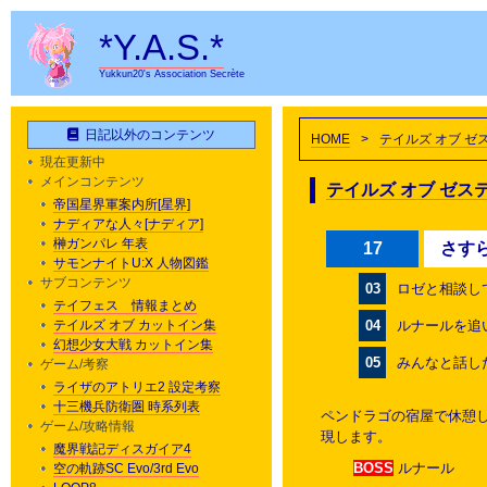
*Y.A.S.*
Yukkun20's Association Secrète
日記以外のコンテンツ
HOME
>
テイルズ オブ 
現在更新中
メインコンテンツ
テイルズ オブ ゼス
帝国星界軍案内所[星界]
ナディアな人々[ナディア]
榊ガンパレ 年表
17
さす
サモンナイトU:X 人物図鑑
サブコンテンツ
03
ロゼと相談し
テイフェス 情報まとめ
テイルズ オブ カットイン集
04
ルナールを追
幻想少女大戦 カットイン集
05
みんなと話し
ゲーム/考察
ライザのアトリエ2 設定考察
十三機兵防衛圏 時系列表
ペンドラゴの宿屋で休憩
ゲーム/攻略情報
現します。
魔界戦記ディスガイア4
BOSS
ルナール
空の軌跡SC Evo/3rd Evo