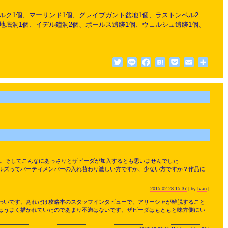
ルク1個、マーリンド1個、グレイブガント盆地1個、ラストンベル2
地底洞1個、イデル鐘洞2個、ボールス遺跡1個、ウェルシュ遺跡1個、
Twitter
Line
Facebook
Hatena
Pocket
Email
共
有
す。そしてこんなにあっさりとザビーダが加入するとも思いませんでした
ルズってパーティメンバーの入れ替わり激しい方ですか、少ない方ですか？作品に
2015.02.28 15:37
| by
Ivan
|
わいです。あれだけ攻略本のスタッフインタビューで、アリーシャが離脱すること
はうまく描かれていたのであまり不満はないです。ザビーダはもともと味方側にい