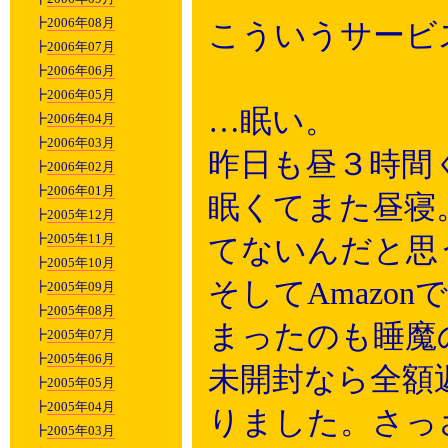
┣
2006年08月
こういうサービ
┣
2006年07月
┣
2006年06月
┣
2006年05月
…眠い。
┣
2006年04月
┣
2006年03月
昨日も昼３時間
┣
2006年02月
┣
2006年01月
眠くてまた昼寝
┣
2005年12月
┣
2005年11月
てないんだと思
┣
2005年10月
そしてAmazo
┣
2005年09月
┣
2005年08月
まったのも睡魔
┣
2005年07月
┣
2005年06月
未開封なら全額
┣
2005年05月
┣
2005年04月
りました。さっ
┣
2005年03月