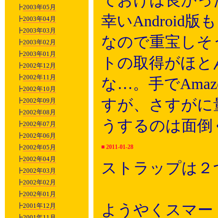
ておけば良かっ
┣
2003年05月
幸いAndroi
┣
2003年04月
┣
2003年03月
なので重宝しそ
┣
2003年02月
┣
2003年01月
トの取得がほと
┣
2002年12月
┣
2002年11月
な…。手でAma
┣
2002年10月
すが、さすがに
┣
2002年09月
┣
2002年08月
うするのは面倒
┣
2002年07月
┣
2002年06月
┣
2002年05月
■
2011-01-28
┣
2002年04月
ストラップは２
┣
2002年03月
┣
2002年02月
┣
2002年01月
ようやくスマー
┣
2001年12月
┣
2001年11月