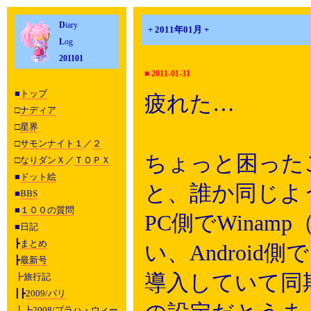
D
iary
+ 2011年01月 +
L
og
201101
■
2011-01-31
■
トップ
疲れた…
□
ナディア
□
星界
□
サモンナイト１
／
２
ちょっと困った
□
なりダンＸ
／
ＴＯＰＸ
■
ドット絵
と、誰か同じよ
■
BBS
■
１００の質問
PC側でWina
■日記
┣
まとめ
い、Android側
┣
最新号
導入していて同
┣旅行記
┃┣
2009/パリ
┃┣
2008/プラハ・ウィー