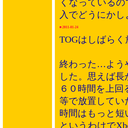
くなっているの
入でどうにかし
■
2011-01-24
TOGはしばら
終わった…よう
した。思えば長
６０時間を上回
等で放置してい
時間はもっと短
というわけでX