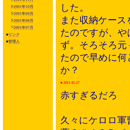
した。
┣
2001年10月
┣
2001年09月
また収納ケース
┣
2001年08月
┗
2001年07月
たのですが、や
■
リンク
■
管理人
ず。そろそろ元
たので早めに何
か？
■
2011-01-27
赤すぎるだろ
久々にケロロ軍