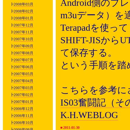
Android側の
┣
2008年03月
┣
2008年02月
m3uデータ）
┣
2008年01月
Terapadを
┣
2007年12月
┣
2007年11月
SHIFT-JISか
┣
2007年10月
┣
2007年09月
て保存する。
┣
2007年08月
┣
2007年07月
という手順を踏
┣
2007年06月
┣
2007年05月
┣
2007年04月
こちらを参考に
┣
2007年03月
┣
2007年02月
IS03奮闘記（
┣
2007年01月
┣
2006年12月
K.H.WEBLOG
┣
2006年11月
┣
2006年10月
■
2011-01-30
┣
2006年09月