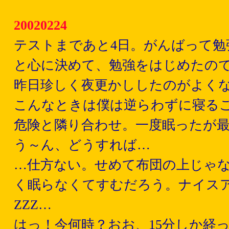
20020224
テストまであと4日。がんばって勉
と心に決めて、勉強をはじめたの
昨日珍しく夜更かししたのがよく
こんなときは僕は逆らわずに寝る
危険と隣り合わせ。一度眠ったが最
う～ん、どうすれば…
…仕方ない。せめて布団の上じゃ
く眠らなくてすむだろう。ナイス
ZZZ…
はっ！今何時？おお、15分しか経