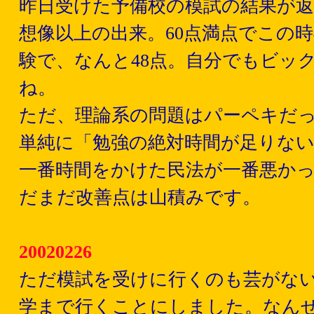
昨日受けた予備校の模試の結果が
想像以上の出来。60点満点でこの
験で、なんと48点。自分でもビッ
ね。
ただ、理論系の問題はパーペキだ
単純に「勉強の絶対時間が足りな
一番時間をかけた民法が一番悪か
だまだ改善点は山積みです。
20020226
ただ模試を受けに行くのも芸がな
学まで行くことにしました。なん